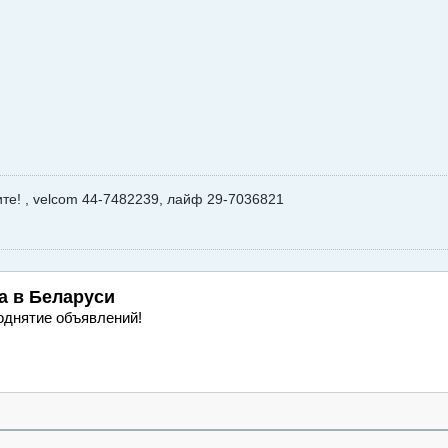
ите! , velcom 44-7482239, лайф 29-7036821
а
в Беларуси
однятие объявлений!