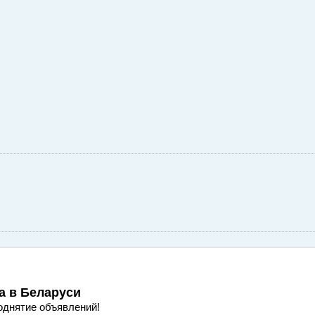
а
в Беларуси
однятие объявлений!