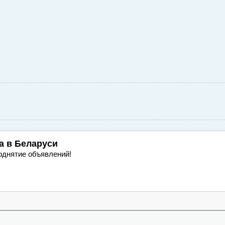
а
в Беларуси
однятие объявлений!