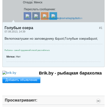
Откуда:
Минск
Переслать сообщение:
Голубые озера
#1
07.08.2013, 14:39
Велопокатушки но заповеднику &quot;Голубые озера&quot;
Рыбалка - самый трудоемкий способ расслабиться.
Метки:
Нет
Brik.by - рыбацкая барахолка
Добавить объявление
Просматривают: