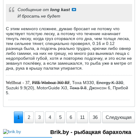
Сообщение от
long kast
И бросать не будет
С этим немного сложнее, думаю бросает не потому что
чувствует толстую леску, а потому что течение начинает
тянуть леску, когда груз оторвался ото дна, чем толще леска,
тем сильнее тянет, специально проверял, 0.16 и 0.12
разница была, а подсечь реально трудно, крючки либо овнер
либо гамики, на них не грешу, но много раз вынимал леща с
недопробитой губой, хотя и повторяю подсечку, и это если не
зеванул поклёвку, а если замешкался, то рыба уже в метре от
дна, рука в крышу палатки упирается.
Тоха М330,
Energy K-330
,
Wellboat - 37,
РИБ Winboat 360 RF
,
Suzuki 9.9(20), MotorGuide Xi3,
Тоха 9.8
, Джонсон 6, Прибой
5.
1
2
3
4
5
6
11
36
Следующая
Brik.by - рыбацкая барахолка