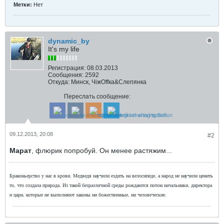
Метки:
Нет
dynamic_by
It's my life
Регистрация:
08.03.2013
Сообщения:
2592
Откуда:
Минск, ЧіжOffка&Слепянка
Переслать сообщение:
09.12.2013, 20:08
#2
Марат
, флюрик попробуй. Он менее растяжим...
Браконьерство у нас в крови. Медведя научили ездить на велосипеде, а народ не научили ценить
то, что создала природа. Из такой безразличной среды рождаются потом начальники, директора
и цари, которые не выполняют законы ни божественные, ни человеческие.