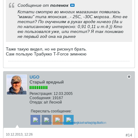
Сообщение от
поленок
Кстати смотрю во многих магазинах появилась
"мамаи" типа японская...- 25С, -30С мороза...Кто ее
тестил? По очучениям в руках вроде ничего (да и
по написанному интересно: 0,91 0,11 и т.д.)) Кто
ею пользовался уже, или тестил? Я так понимаю
не первый год она на рынке
Таже такую видел, но не рискнул брать.
Сам пользую Трабукко T-Force зимнюю
UGO
Старый вредный
Регистрация:
12.03.2005
Сообщения:
19167
Откуда:
а/г Лесной
Переслать сообщение:
10.12.2013, 12:26
#14