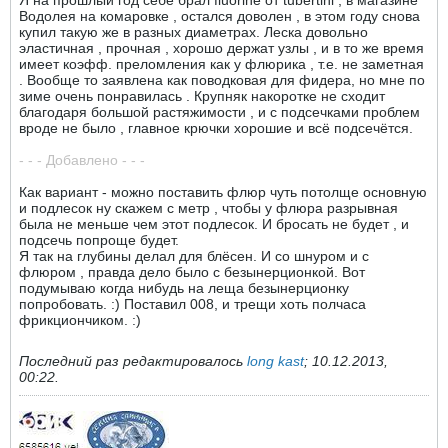
Я на прошлый год себе брал fluorine от tubertini , в магазине
Водолея на комаровке , остался доволен , в этом году снова
купил такую же в разных диаметрах. Леска довольно
эластичная , прочная , хорошо держат узлы , и в то же время
имеет коэфф. преломления как у флюрика , т.е. не заметная
. Вообще то заявлена как поводковая для фидера, но мне по
зиме очень понравилась . Крупняк накоротке не сходит
благодаря большой растяжимости , и с подсечками проблем
вроде не было , главное крючки хорошие и всё подсечётся.
- - - Добавлено - - -
Как вариант - можно поставить флюр чуть потолще основную
и подлесок ну скажем с метр , чтобы у флюра разрывная
была не меньше чем этот подлесок. И бросать не будет , и
подсечь попроще будет.
Я так на глубины делал для блёсен. И со шнуром и с
флюром , правда дело было с безынерционкой. Вот
подумываю когда нибудь на леща безынерционку
попробовать. :) Поставил 008, и трещи хоть полчаса
фрикциончиком. :)
Последний раз редактировалось
long kast
;
10.12.2013,
00:22
.