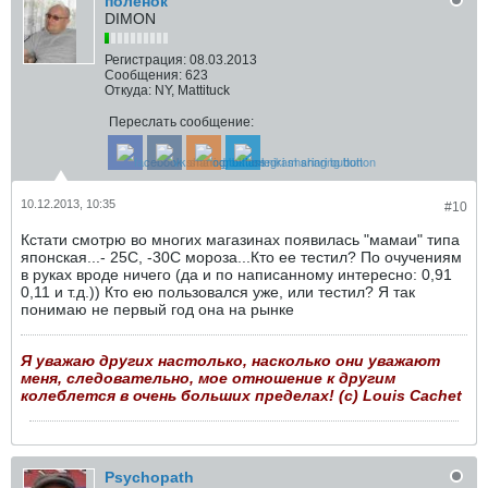
поленок
DIMON
Регистрация:
08.03.2013
Сообщения:
623
Откуда:
NY, Mattituck
Переслать сообщение:
10.12.2013, 10:35
#10
Кстати смотрю во многих магазинах появилась "мамаи" типа
японская...- 25С, -30С мороза...Кто ее тестил? По очучениям
в руках вроде ничего (да и по написанному интересно: 0,91
0,11 и т.д.)) Кто ею пользовался уже, или тестил? Я так
понимаю не первый год она на рынке
Я уважаю других настолько, насколько они уважают
меня, следовательно, мое отношение к другим
колеблется в очень больших пределах! (с) Louis Cachet
Psychopath