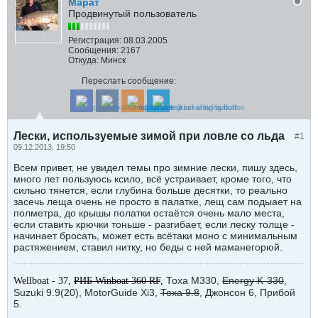
Марат
Продвинутый пользователь
Регистрация:
08.03.2005
Сообщения:
2167
Откуда:
Минск
Переслать сообщение:
Лески, используемые зимой при ловле со льда
#1
09.12.2013, 19:50
Всем привет, не увидел темы про зимние лески, пишу здесь,
много лет пользуюсь ксило, всё устраивает, кроме того, что
сильно тянется, если глубина больше десятки, то реально
засечь леща очень не просто в палатке, лещ сам подыает на
полметра, до крышы полатки остаётся очень мало места,
если ставить крючки тоньше - разгибает, если леску толще -
начинает бросать, может есть всётаки моно с минимальным
растяжением, ставил нитку, но беды с ней маманегорюй.
Тоха М330,
Energy K-330
,
Wellboat - 37,
РИБ Winboat 360 RF
,
Suzuki 9.9(20), MotorGuide Xi3,
Тоха 9.8
, Джонсон 6, Прибой
5.