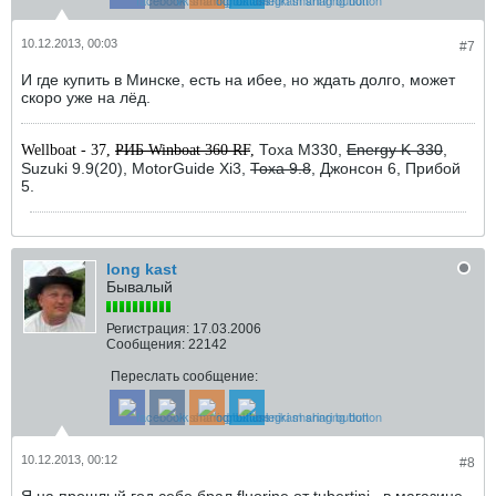
10.12.2013, 00:03
#7
И где купить в Минске, есть на ибее, но ждать долго, может
скоро уже на лёд.
Тоха М330,
Energy K-330
,
Wellboat - 37,
РИБ Winboat 360 RF
,
Suzuki 9.9(20), MotorGuide Xi3,
Тоха 9.8
, Джонсон 6, Прибой
5.
long kast
Бывалый
Регистрация:
17.03.2006
Сообщения:
22142
Переслать сообщение:
10.12.2013, 00:12
#8