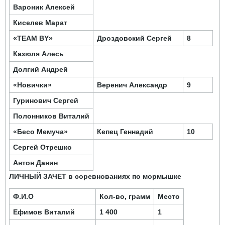
Вароник
Алексей
Киселев Марат
«TEAM BY»
Дроздовский
Сергей
8
Казюля
Алесь
Долгий Андрей
«Новички»
Веренич
Александр
9
Гуринович
Сергей
Полонников
Виталий
«Бесо Мемуча»
Кепец
Геннадий
10
Сергей Отрешко
Антон Данин
ЛИЧНЫЙ ЗАЧЕТ в соревнованиях по мормышке
Ф.И.О
Кол-во, грамм
Место
Ефимов Виталий
1 400
1