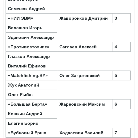
Семенюк
Андрей
«НИИ ЭВМ»
Жаворонков Дмитрий
3
Балашов Игорь
Зданович
Александр
«Противостояние»
Саглаев
Алексей
4
Глазков Александр
Виталий Ефимов
«Matchfishing.BY»
Олег Закржевский
5
Жук Анатолий
Олег Рыбак
«Большая Берта»
Жарновский Максим
6
Кошкин Андрей
Елагин Борис
«Бубновый Ерш»
Ходасевич Василий
7