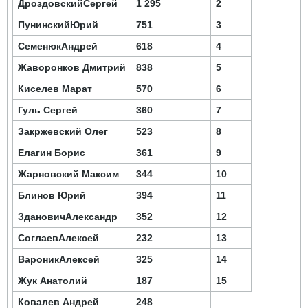
Дроздовский
Сергей
1 295
2
Пунинский
Юрий
751
3
Семенюк
Андрей
618
4
Жаворонков Дмитрий
838
5
Киселев Марат
570
6
Гуль
Сергей
360
7
Закржевский Олег
523
8
Елагин Борис
361
9
Жарновский Максим
344
10
Блинов Юрий
394
11
Зданович
Александр
352
12
Соглаев
Алексей
232
13
Вароник
Алексей
325
14
Жук Анатолий
187
15
Ковалев Андрей
248