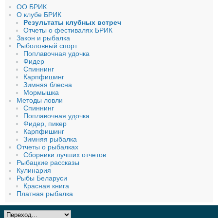
ОО БРИК
О клубе БРИК
Результаты клубных встреч
Отчеты о фестивалях БРИК
Закон и рыбалка
Рыболовный спорт
Поплавочная удочка
Фидер
Спиннинг
Карпфишинг
Зимняя блесна
Мормышка
Методы ловли
Спиннинг
Поплавочная удочка
Фидер, пикер
Карпфишинг
Зимняя рыбалка
Отчеты о рыбалках
Сборники лучших отчетов
Рыбацкие рассказы
Кулинария
Рыбы Беларуси
Красная книга
Платная рыбалка