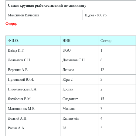
Самая крупная рыба состязаний по спиннингу
Максимов Вячеслав
Щука - 880 гр.
Фидер
Ф.И.О.
НИК
Сектор
Вайда И.Г.
UGO
1
Долматов С.Н.
Долматов С.Н.
8
Веренич А.В.
Лещара
12
Пунинский Ю.Н.
Юра-2
3
Николаевский К.А.
Костян
2
Якубович В.М.
Следопыт
15
Матюшонок М.В.
Мишаня
7
Долгий А.П.
Rammstein
4
Розин А.А.
РА
5