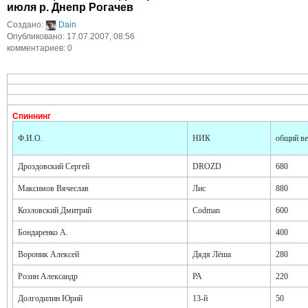
июля р. Днепр Рогачев
Создано:
Dain
Опубликовано: 17.07.2007, 08:56
комментариев: 0
Спиннинг
Ф.И.О.
НИК
общий ве
Дроздовский Сергей
DROZD
680
Максимов Вячеслав
Лис
880
Козловский Дмитрий
Codman
600
Бондаренко А.
400
Вороник Алексей
Дядя Лёша
280
Розин Александр
РА
220
Долгодилин Юрий
13-й
50