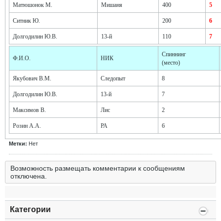
Матюшонок М.
Мишаня
400
5
Ситник Ю.
200
6
Долгодилин Ю.В.
13-й
110
7
Спиннинг
Ф.И.О.
НИК
(место)
Якубович В.М.
Следопыт
8
Долгодилин Ю.В.
13-й
7
Максимов В.
Лис
2
Розин А.А.
РА
6
Метки:
Нет
Возможность размещать комментарии к сообщениям
отключена.
Категории