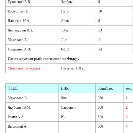
Гузовский В.В.
Злобный
9
Косолотов П.
Пётр
10
Ялинский И.А.
Ялик
9
Долгодилин Ю.В.
13-й
13
Максимов В.
Лис
11
Гордиенко А.В.
GOR
14
Самая крупная рыба состязаний по Фидеру
Максимов Вяческлав
Густера - 160 гр.
Ф.И.О.
НИК
общий вес
мест
Максимов В.
Лис
860
1
Якубович В.М.
Следопыт
800
2
Розин А.А.
РА
620
3
Высоцкий А.
600
4