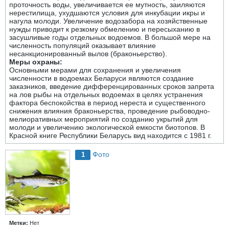
проточность воды, увеличивается ее мутность, заиляются
нерестилища, ухудшаются условия для инкубации икры и
нагула молоди. Увеличение водозабора на хозяйственные
нужды приводит к резкому обмелению и пересыханию в
засушливые годы отдельных водоемов. В большой мере на
численность популяций оказывает влияние
несанкционированный вылов (браконьерство).
Меры охраны:
Основными мерами для сохранения и увеличения
численности в водоемах Беларуси являются создание
заказников, введение дифференцированных сроков запрета
на лов рыбы на отдельных водоемах в целях устранения
фактора беспокойства в период нереста и существенного
снижения влияния браконьерства, проведение рыбоводно-
мелиоративных мероприятий по созданию укрытий для
молоди и увеличению экологической емкости биотопов. В
Красной книге Республики Беларусь вид находится с 1981 г.
Фото
1
Метки:
Нет