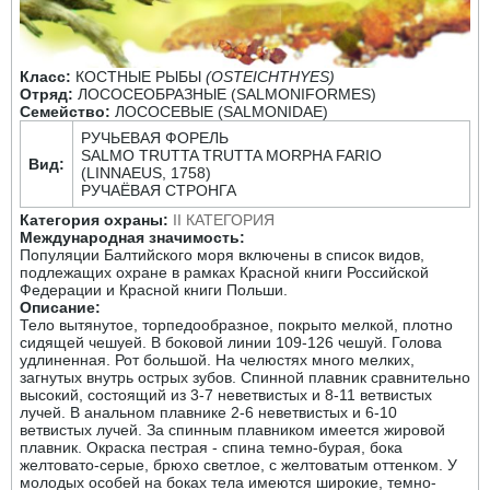
Класс:
КОСТНЫЕ РЫБЫ
(OSTEICHTHYES)
Отряд:
ЛОСОСЕОБРАЗНЫЕ (SALMONIFORMES)
Семейство:
ЛОСОСЕВЫЕ (SALMONIDAE)
РУЧЬЕВАЯ ФОРЕЛЬ
SALMO TRUTTA TRUTTA MORPHA FARIO
Вид:
(LINNAEUS, 1758)
РУЧАЁВАЯ СТРОНГА
Категория охраны:
II КАТЕГОРИЯ
Международная значимость:
Популяции Балтийского моря включены в список видов,
подлежащих охране в рамках Красной книги Российской
Федерации и Красной книги Польши.
Описание:
Тело вытянутое, торпедообразное, покрыто мелкой, плотно
сидящей чешуей. В боковой линии 109-126 чешуй. Голова
удлиненная. Рот большой. На челюстях много мелких,
загнутых внутрь острых зубов. Спинной плавник сравнительно
высокий, состоящий из 3-7 неветвистых и 8-11 ветвистых
лучей. В анальном плавнике 2-6 неветвистых и 6-10
ветвистых лучей. За спинным плавником имеется жировой
плавник. Окраска пестрая - спина темно-бурая, бока
желтовато-серые, брюхо светлое, с желтоватым оттенком. У
молодых особей на боках тела имеются широкие, темно-