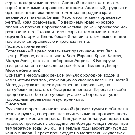
серые поперечные полосы. Спинной плавник желтовато-
серый с темными и красными пятнами. Анальный, грудные и
брюшные плавники лимонно-желтые, передний край
анального плавника белый. Хвостовой плавник оранжево-
желтый, края оранжевые. По верхнему краю жирового
плавника проходит оранжевая каемка, реже - оранжевое или
розовое пятно. Голова и тело покрыты темными пятнами
округлой формы. Вдоль боковой линии, а также выше и ниже
нее имеются оранжевые и красные пятна.
Распространиение:
Естественный ареал охватывает практически всю Зап. и
Центр. Европу, сев.-зап. часть Вост. Европы, Крым, Кавказ,
Малую Азию, сев.-зап. побережье Африки. В Беларуси
распространена в бассейнах рек Неман, Вилия и Днепр .
Местообитания:
Обитает в небольших реках и ручьях с холодной водой и
каменистым грунтом, стекающих со склонов возвышенностей.
Молодь держится преимущественно в верховьях, на
неглубоких перекатах с быстрым течением. Взрослые особи
предпочитают более глубокие участки с берегами, густо
поросшими деревьями и кустарниками.
Биология:
Ручьевая форель является жилой формой кумжи и обитает в
реках и ручьях, совершая незначительные по протяженности
миграции к местам нереста. В водоемах Беларуси нерест, как
правило, протекает с середины октября до конца ноября при
температуре воды 3-5 оС, а в теплые годы может длиться до
конца января. Нерест происходит на мелководных участках