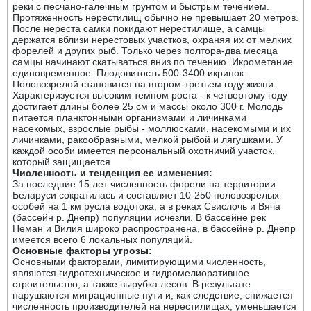
реки с песчано-галечным грунтом и быстрым течением.
Протяженность нерестилищ обычно не превышает 20 метров.
После нереста самки покидают нерестилище, а самцы
держатся вблизи нерестовых участков, охраняя их от мелких
форелей и других рыб. Только через полтора-два месяца
самцы начинают скатываться вниз по течению. Икрометание
единовременное. Плодовитость 500-3400 икринок.
Половозрелой становится на втором-третьем году жизни.
Характеризуется высоким темпом роста - к четвертому году
достигает длины более 25 см и массы около 300 г. Молодь
питается планктонными организмами и личинками
насекомых, взрослые рыбы - моллюсками, насекомыми и их
личинками, ракообразными, мелкой рыбой и лягушками. У
каждой особи имеется персональный охотничий участок,
который защищается
Численность и тенденция ее изменения:
За последние 15 лет численность форели на территории
Беларуси сократилась и составляет 10-250 половозрелых
особей на 1 км русла водотока, а в реках Свислочь и Вяча
(бассейн р. Днепр) популяции исчезли. В бассейне рек
Неман и Вилия широко распространена, в бассейне р. Днепр
имеется всего 6 локальных популяций.
Основные факторы угрозы:
Основными факторами, лимитирующими численность,
являются гидротехническое и гидромелиоративное
строительство, а также вырубка лесов. В результате
нарушаются миграционные пути и, как следствие, снижается
численность производителей на нерестилищах; уменьшается