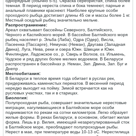
однорядные (обычно 5-5). Окраска серебристая, спина более
темная. В период нереста спина и бока темнеют, парные и
анальный плавники краснеют. Наиболее крупные особи
проходного рыбца достигают длины 45 см и массы более 1 кг.
Местный оседлый рыбец значительно мельче.
Распространиение:
Ареал охватывает бассейны Северного, Балтийского,
Черного и Каспийского морей. В бассейне Балтийского моря
рыбец населяет р. Эльба (Лаба), Одра (Одер), Висла,
Пасеенка (Пассарге), Нямунас (Неман), Даугава (Западная
Двина), Луга, Нева, реки и озера Южн. Швеции и Южн.
Финляндии, Ладожское оз., р. Свирь и Волхов, оз. Ильмень,
Чудское и ряд других более мелких водоемов. В Беларуси
распространен в бассейнах р. Неман, Зап. Двина, Зап. Буг и
Днепр .
Местообитания:
В Беларуси в теплое время года обитает в руслах рек,
придерживаясь каменистых перекатов. В весенний период
нередко выходит на пойму. Зимой встречается как на
русловых участках, так и в старицах.
Биология:
Полупроходная рыба, совершает значительные нерестовые
миграции, нагуливающиеся в Балтийском море особи
поднимаются по рекам на сотни километров. Легко образует
жилые формы. В реках Беларуси, в основном, обитает жилая
форма. Лишь в р. Вилия, имеющей незарегулированный сток
в Балтийское море, преобладают полупроходные рыбы.
Нерест в мае, при температуре воды 10-13 оС. Нерестилища