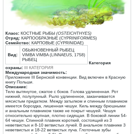
Класс:
КОСТНЫЕ РЫБЫ
(OSTEICHTHYES)
Отряд:
КАРПООБРАЗНЫЕ (CYPRINIFORMES)
Семейство:
КАРПОВЫЕ (CYPRINIDAE)
ОБЫКНОВЕННЫЙ РЫБЕЦ
Вид:
VIMBA VIMBA (LINNAEUS, 1758)
РЫБЕЦ
Категория
охраны:
III КАТЕГОРИЯ
Международная значимость:
Приложение III Бернской конвенции. Вид включен в Красную
книгу Польши.
Описание:
Тело вытянутое, сжатое с боков. Голова удлиненная. Рот
нижний, полулунный. Рыло удлиненное, заканчивается
мясистым придатком. Между затылком и спинным плавником
имеется бороздка, лишенная чешуи. Киль между брюшными
и анальным плавником также не покрыт чешуей. Чешуя
относительно крупная, плотно сидящая. В боковой линии 54-
64 чешуи. Спинной плавник короткий, состоящий из 3
неветвистых и 8-10 ветвистых лучей. В анальном плавнике 3
неветвистых и 18-22 ветвистых луча. Глоточные зубы