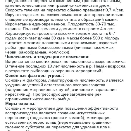
представляют перекаты с каменистым, гравийно-галечным,
каменисто-песчаным или гравийно-каменистым дном.
Скорость течения на перекатах обычно превышает 0,7 м/сек.
Икру откладывает на свеженасыпанные или предварительно
очищенные производителями от ила и обрастаний камни.
Икрометание единовременное. Плодовитость 30-70 тыс.
икринок. Половой зрелости достигает в возрасте 4-х лет.
Характеризуется довольно высоким темпом роста - к 6-7
годам достигает длины 30 см и массы более 500 г. Молодь
питается мелкими планктонными организмами, взрослые
рыбы - донными беспозвоночными (личинки насекомых,
черви, ракообразные, моллюски).
Численность и тенденция ее изменения:
Встречается во многих реках, но численность везде невелика.
В течение последних 10 лет численность в р. Неман возросла
в результате рыбоводных охранных мероприятий.
Основные факторы угрозы:
Основным фактором, лимитирующим численность, является
ухудшение условий естественного воспроизводства
(нарушение миграционных путей, заиление и зарастание
нерестилищ). Прогрессирующее загрязнение рек
ограничивает численность рыбца.
Меры охраны:
Основным мероприятием для повышения эффективности
воспроизводства является создание искусственных
нерестилищ (подсыпка гравия и камней), мелиорация
естественных нерестилищ (перемешивание гравийно-
галечного субстрата на перекатах для удаления ила и