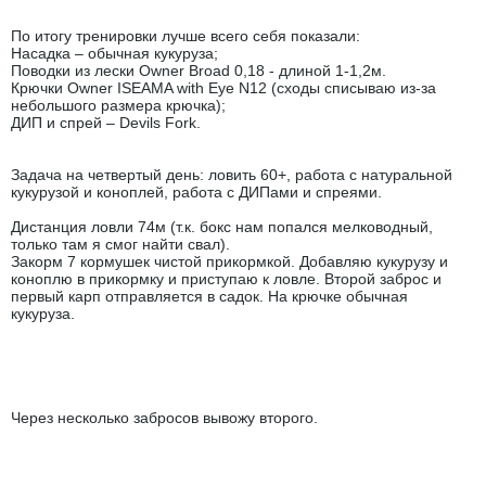
По итогу тренировки лучше всего себя показали:
Насадка – обычная кукуруза;
Поводки из лески Owner Broad 0,18 - длиной 1-1,2м.
Крючки Owner ISEAMA with Eye N12 (сходы списываю из-за
небольшого размера крючка);
ДИП и спрей – Devils Fork.
Задача на четвертый день: ловить 60+, работа с натуральной
кукурузой и коноплей, работа с ДИПами и спреями.
Дистанция ловли 74м (т.к. бокс нам попался мелководный,
только там я смог найти свал).
Закорм 7 кормушек чистой прикормкой. Добавляю кукурузу и
коноплю в прикормку и приступаю к ловле. Второй заброс и
первый карп отправляется в садок. На крючке обычная
кукуруза.
Через несколько забросов вывожу второго.