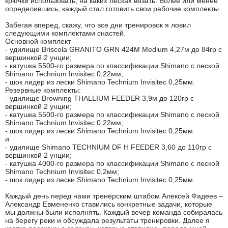
крючки использовать, на каких лесках вязать. Более или менее
определившись, каждый стал готовить свои рабочие комплекты.
Забегая вперед, скажу, что все дни тренировок я ловил
следующими комплектами снастей.
Основной комплект
- удилище Briscola GRANITO GRN 424M Medium 4,27м до 84гр с
вершинкой 2 унции;
- катушка 5500-го размера по классификации Shimano с леской
Shimano Technium Invisitec 0,22мм;
- шок лидер из лески Shimano Technium Invisitec 0,25мм.
Резервные комплекты:
- удилище Browning THALLIUM FEEDER 3,9м до 120гр с
вершинкой 2 унции;
- катушка 5500-го размера по классификации Shimano с леской
Shimano Technium Invisitec 0,22мм;
- шок лидер из лески Shimano Technium Invisitec 0,25мм.
и
- удилище Shimano TECHNIUM DF H FEEDER 3,60 до 110гр с
вершинкой 2 унции;
- катушка 4000-го размера по классификации Shimano с леской
Shimano Technium Invisitec 0,2мм;
- шок лидер из лески Shimano Technium Invisitec 0,25мм.
Каждый день перед нами тренерским штабом Алексей Фадеев –
Александр Евмененко ставились конкретные задачи, которые
мы должны были исполнять. Каждый вечер команда собиралась
на берегу реки и обсуждала результаты тренировки. Далее я