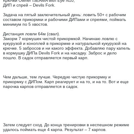
Крючки Owner ISEAMA with Eye N10;
ДИП и спрей – Devils Fork.
Задача на пятый заключительный день: ловить 50+ с рабочим
составом прикормки и рабочими ДИПами и спреями, поймать
минимум по 5 хвостов.
Дистанция ловли 64м (свал).
Закорм 7 кормушек чистой прикормкой. Начинаю ловлю с
кукурузой и коноплей в прикормке и натуральной кукурузой на
крючке. 5 забросов и ни какого эффекта. Добавляю пару капель
в кормушку ДИПа Devils Fork и на насадку. Заброс и дело
пошло. В садок отправляется первый карп.
Чем дальше, тем лучше. Чередую чистую прикормку и
прикормку с ДИПом. Карп реагирует и на то, и на то. Вот и еще
парочка карпов отправляется в садок.
Затем следует сход. До конца тренировки в неспешном режиме
удалось поймать еще 4 карпа. Результат – 7 карпов.