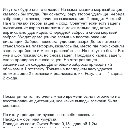
И тут как будто кто-то сглазил. На выматывании мертвый зацеп,
казалось бы откуда. Рву оснастку, беру второе удилище. Череда
забросов, поклевка, начинаю вываживание. Подходит Алексей.
На его глазах второй зацеп и сход. Советует, если есть зацепы,
вываживание карпа выполнять с максимально поднятым
вертикально удилищем. Очередной заброс и снова мертвый
заброс. Уходит драгоценное время на восстановление
дистанции. Заброс, поклевка, удилище вверх. Дополнительно
становлюсь на платформу, казалось бы, место где происходили
зацепы пройдено и можно расслабиться. Но не тут-то было. Вот
уже и шок показался, но снова зацеп. Продираю карпа, зацеп,
снова продираю и снова зацеп. На этот раз зацеп
заканчивается сходом. Дальнейшие забросы приводят к 2
обрывам и 1 отстрелу. Только на последнем часу удается
поиметь еще 2 поклевки и реализовать их. Результат – 4 карпа,
2 схода.
Несмотря на то, что очень много времени было потрачено на
восстановление дистанции, кое какие выводы все-таки были
сделаны.
По итогу тренировки лучше всего себя показали:
Насадка – обычная кукуруза;
Поводки из лески Owner Broad 0,18 - длиной 1,2м.