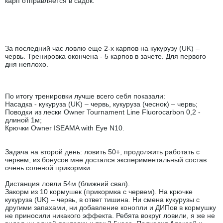
карп отправляется в садок.
За последний час ловлю еще 2-х карпов на кукурузу (UK) –
червь. Тренировка окончена - 5 карпов в зачете. Для первого
дня неплохо.
По итогу тренировки лучше всего себя показали:
Насадка - кукуруза (UK) – червь, кукуруза (чеснок) – червь;
Поводки из лески Owner Tournament Line Fluorocarbon 0,2 -
длиной 1м;
Крючки Owner ISEAMA with Eye N10.
Задача на второй день: ловить 50+, продолжить работать с
червем, из бонусов мне достался экспериментальный состав
очень соленой прикормки.
Дистанция ловли 54м (ближний свал).
Закорм из 10 кормушек (прикормка с червем). На крючке
кукуруза (UK) – червь, в ответ тишина. Ни смена кукурузы с
другими запахами, ни добавление конопли и ДИПов в кормушку
не приносили никакого эффекта. Ребята вокруг ловили, я же не