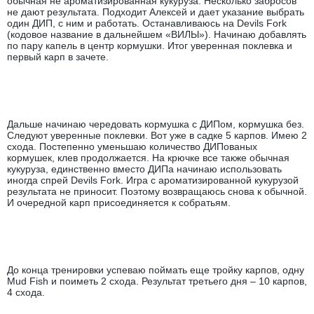
обычная не ароматизированная кукуруза. Несколько забросов
не дают результата. Подходит Алексей и дает указание выбрать
один ДИП, с ним и работать. Останавливаюсь на Devils Fork
(кодовое название в дальнейшем «ВИЛЫ»). Начинаю добавлять
по пару капель в центр кормушки. Итог уверенная поклевка и
первый карп в зачете.
Дальше начинаю чередовать кормушка с ДИПом, кормушка без.
Следуют уверенные поклевки. Вот уже в садке 5 карпов. Имею 2
схода. Постепенно уменьшаю количество ДИПованых
кормушек, клев продолжается. На крючке все также обычная
кукуруза, единственно вместо ДИПа начинаю использовать
иногда спрей Devils Fork. Игра с ароматизированной кукурузой
результата не приносит. Поэтому возвращаюсь снова к обычной.
И очередной карп присоединяется к собратьям.
До конца тренировки успеваю поймать еще тройку карпов, одну
Mud Fish и поиметь 2 схода. Результат третьего дня – 10 карпов,
4 схода.