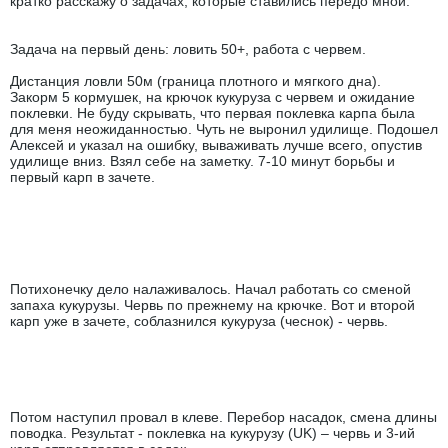
кратко расскажу о задачах, которые ставились передо мной.
Задача на первый день: ловить 50+, работа с червем.
Дистанция ловли 50м (граница плотного и мягкого дна).
Закорм 5 кормушек, на крючок кукуруза с червем и ожидание
поклевки. Не буду скрывать, что первая поклевка карпа была
для меня неожиданностью. Чуть не выронил удилище. Подошел
Алексей и указал на ошибку, вываживать лучше всего, опустив
удилище вниз. Взял себе на заметку. 7-10 минут борьбы и
первый карп в зачете.
Потихонечку дело налаживалось. Начал работать со сменой
запаха кукурузы. Червь по прежнему на крючке. Вот и второй
карп уже в зачете, соблазнился кукуруза (чеснок) - червь.
Потом наступил провал в клеве. Перебор насадок, смена длины
поводка. Результат - поклевка на кукурузу (UK) – червь и 3-ий