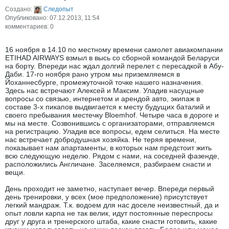
Создано:
Следопыт
Опубликовано: 07.12.2013, 11:54
комментариев: 0
16 ноября в 14.10 по местному времени самолет авиакомпании
ETIHAD AIRWAYS взмыл в высь со сборной командой Беларуси
на борту. Впереди нас ждал долгий перелет с пересадкой в Абу-
Даби. 17-го ноября рано утром мы приземляемся в
Йоханнесбурге, промежуточной точке нашего назначения.
Здесь нас встречают Алексей и Максим. Уладив насущные
вопросы со связью, интернетом и арендой авто, экипаж в
составе 3-х пикапов выдвигается к месту будущих баталий и
своего пребывания местечку Bloemhof. Четыре часа в дороге и
мы на месте. Созвонившись с организаторами, отправляемся
на регистрацию. Уладив все вопросы, едем селиться. На месте
нас встречает добродушная хозяйка. Не теряя времени,
показывает нам апартаменты, в которых нам предстоит жить
всю следующую неделю. Рядом с нами, на соседней фазенде,
расположились Англичане. Заселяемся, разбираем снасти и
вещи.
День проходит не заметно, наступает вечер. Впереди первый
день тренировки, у всех (мое предположение) присутствует
легкий мандраж. Т.к. водоем для нас доселе неизвестный, да и
опыт ловли карпа не так велик, идут постоянные переспросы
друг у друга и тренерского штаба, какие снасти готовить, какие