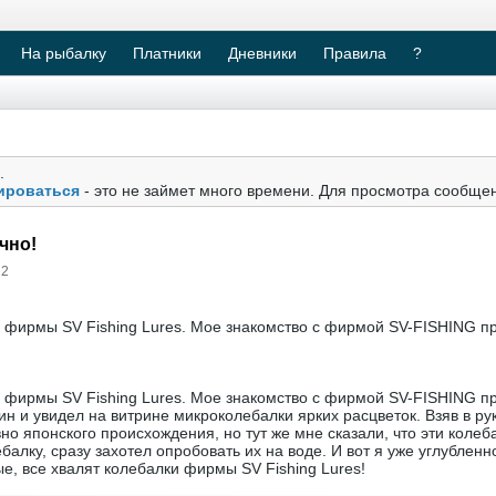
На рыбалку
Платники
Дневники
Правила
?
.
ироваться
- это не займет много времени. Для просмотра сообще
чно!
 2
ой фирмы SV Fishing Lures. Мое знакомство с фирмой SV-FISHING 
ой фирмы SV Fishing Lures. Мое знакомство с фирмой SV-FISHING 
ин и увидел на витрине микроколебалки ярких расцветок. Взяв в ру
но японского происхождения, но тут же мне сказали, что эти колеб
ебалку, сразу захотел опробовать их на воде. И вот я уже углублен
, все хвалят колебалки фирмы SV Fishing Lures!