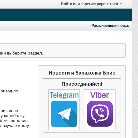
Войти или зарегистрироваться
Расширенный поиск
ний выберите раздел.
Новости и барахолка Брик
Присоединяйся!
произошло
произошло
ку колебалку
алки творение
но изучаю инфу