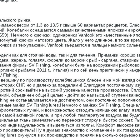
инципах:
льского рынка.
анок весом от 1,3 до 13,5 г свыше 60 вариантах расцветок. Бле
гий. Колебалки оснащаются самыми качественными японскими кр
59). Немного о крючках: одинарники Vanfook это качественные япо
огнутый крючок матового цвета. Жало у него длинное, в то же врем
ючков из тех-упаковки, Vanfook въедаются в пальцы намного сильне
ели как для стоячей воды, так и для течения. Приманки хорошо 
дака, жереха, голавля, форели до морских рыб - саргана, ставриды
ования фирмы SV Fishing, колебалки были на вооружении рыболов
тивной рыбалке 2011 г., Италия) и по сей день практически у кажд
 Fishing.
 вершину по производству колеблющихся блесен и на мой взгляд о
просторах СНГ, но и далеко за пределами! Благодаря постоянному и
роткий срок выйти на высокий уровень качества производства. Сп
наний, объединен общей целью - дойти до наивысшей ступени качес
ing не останавливается на достигнутом, они постоянно пополняю
вные майки SV Fishing lures.Немного о майках SV Fishing. Специа
афиолетовых лучей, и возможностью отводить излишнюю влагу, явл
ри самой активной ловле, и при любой температуре воздуха вы буд
циальная ткань замечательно переносит стирку и быстро сохнет. 
свою индивидуальность и выделиться из толпы. Комфорт, высокое ка
р производитель! Ну я думаю знакомство с компанией и их товаром
ing lures окунулся в их производство и поняли на сколько серьезно