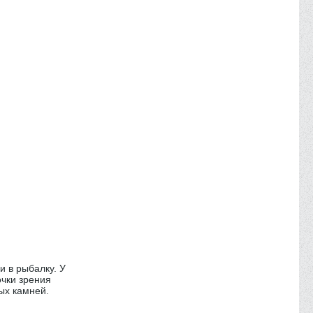
и в рыбалку. У
очки зрения
ых камней.