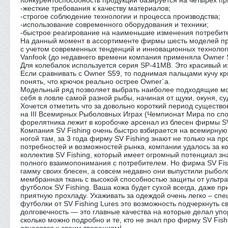
Конкурентоспособность продукции базируется на четырех пр
-жесткие требования к качеству материалов;
-строгое соблюдение технологии и процесса производства;
-использование современного оборудования и техники;
-быстрое реагирование на наименьшие изменения потребите
На данный момент в ассортименте фирмы шесть моделей прим
с учетом современных тенденций и инновационных техноло
Vanfook (до недавнего времени компания применяла Owner S
Для колебалок используется серия SP-41MB. Это красивый из
Если сравнивать с Owner S59, то поднимая пальцами кучу кр
понять, что крючок реально острее Owner`а.
Модельный ряд позволяет выбрать наиболее подходящие мод
себя в ловле самой разной рыбы, начиная от щуки, окуня, су
Хочется отметить что за довольно короткий период существ
на III Всемирных Рыболовных Играх (Чемпионат Мира по спор
форелятника лежит в коробочке арсенал из блесен фирмы SV
Компания SV Fishing очень быстро взбирается на всемирную
ногой там, за 3 года фирму SV Fishing знают не только на 
потребностей и возможностей рынка, компании удалось за ко
коллектив SV Fishing, который имеет огромный потенциал з
полного взаимопонимания с потребителем. Но фирма SV Fish
гамму своих блесен, а совсем недавно они выпустили рыболо
мембранная ткань с высокой способностью защиты от ультр
футболок SV Fishing. Ваша кожа будет сухой всегда, даже п
приятную прохладу. Ухаживать за одеждой очень легко – спе
футболки от SV Fishing Lures это возможность подчеркнуть 
долговечность — это главные качества на которые делал упо
сколько можно подробно и те, кто не знал про фирму SV Fish