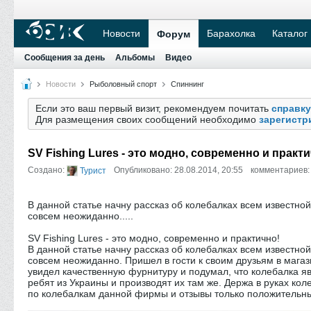
Новости
Барахолка
Каталог
Форум
Сообщения за день
Альбомы
Видео
Новости
Рыболовный спорт
Спиннинг
Если это ваш первый визит, рекомендуем почитать
справку
Для размещения своих сообщений необходимо
зарегистр
SV Fishing Lures - это модно, современно и практи
Создано:
Опубликовано: 28.08.2014, 20:55
комментариев:
Турист
В данной статье начну рассказ об колебалках всем известн
совсем неожиданно.....
SV Fishing Lures - это модно, современно и практично!
В данной статье начну рассказ об колебалках всем известн
совсем неожиданно. Пришел в гости к своим друзьям в магаз
увидел качественную фурнитуру и подумал, что колебалка яв
ребят из Украины и производят их там же. Держа в руках кол
по колебалкам данной фирмы и отзывы только положительные