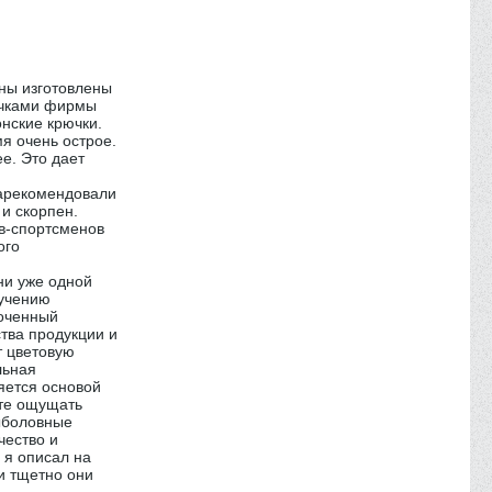
сны изготовлены
ючками фирмы
нские крючки.
я очень острое.
е. Это дает
зарекомендовали
 и скорпен.
ов-спортсменов
ого
ни уже одной
зучению
лоченный
тва продукции и
т цветовую
льная
яется основой
ете ощущать
Рыболовные
чество и
 я описал на
 и тщетно они