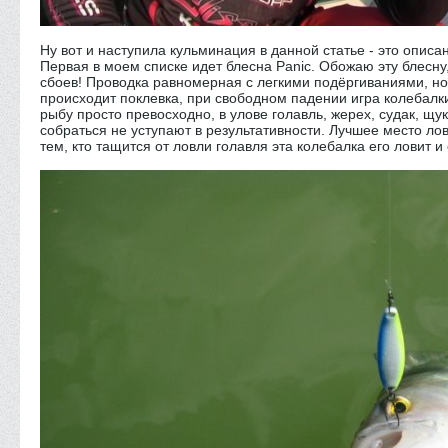
Ну вот и наступила кульминация в данной статье - это описа
Первая в моем списке идет блесна Panic. Обожаю эту блесну,
сбоев! Проводка равномерная с легкими подёргиваниями, но 
происходит поклевка, при свободном падении игра колебалки
рыбу просто превосходно, в улове голавль, жерех, судак, щу
собраться не уступают в результативности. Лучшее место лов
тем, кто тащится от ловли голавля эта колебалка его ловит и