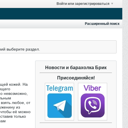
Войти или зарегистрироваться
Расширенный поиск
ний выберите раздел.
Новости и барахолка Брик
Присоединяйся!
ящей кожей. На
оящего
но невозможно,
альным
 взять любое, от
уженину из
 чтобы её можно
оставив только
нам