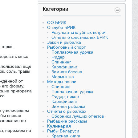
Категории
ОО БРИК
О клубе БРИК
Результаты клубных встреч
Отчеты о фестивалях БРИК
Закон и рыбалка
 терке.
Рыболовный спорт
Поплавочная удочка
рорезать мясо
Фидер
Спиннинг
спользовал ещё
Карпфишинг
к, соль, травы
Зимняя блесна
Мормышка
ождённой от
Методы ловли
 его форму.
Спиннинг
жа не пригорела
Поплавочная удочка
ясо
Фидер, пикер
Карпфишинг
Зимняя рыбалка
го увеличиваем
Отчеты о рыбалках
обы свиная
Сборники лучших отчетов
запекания по
Рыбацкие рассказы
Кулинария
ат, нарезаем на
Рыбы Беларуси
Красная книга