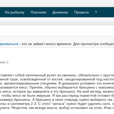
На рыбалку
Платники
Дневники
Правила
?
.
ироваться
- это не займет много времени. Для просмотра сообще
иев: 0
тавляет собой запеченный рулет из свинины, обязательно с хруст
свиной туши, освобождённой от костей, смоделированной под наст
ясом, ароматизированным специями. В домашних условиях это конеч
ворачивается мясо. Причём, обычно выбирается брюшина с максим
ор мяса, которое вы завернёте в эту брюшину. На мой взгляд, можно
, чтобы мясо не было жирным. Я как раз перед поркеттой готовил б
о размеру брюшины. А брюшину в свою очередь нужно выбирать так,
апас в сантиметра 2-3. С этого "запаса" нужно будет удалить сало, 
улета. Рецептов, как всегда масса, выбор остановил на этом. Итак 