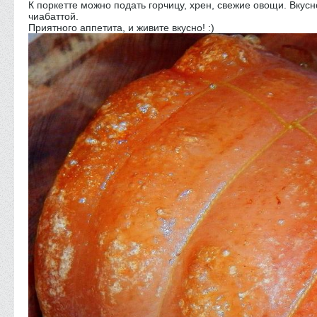
К поркетте можно подать горчицу, хрен, свежие овощи. Вкусн
чиабаттой.
Приятного аппетита, и живите вкусно! :)