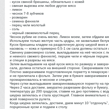
- кусок свиной брюшины, обязательно с кожей
- свиная вырезка или любое другое мясо
- лимон
- чеснок 7-8 зубчиков
- розмарин
- семена фенхеля
- перец чили молотый
- соль
- черный свежемолотый перец
Чеснок рубим не очень мелко. Лимон моем, затем обдаем кип
Используем только желтую часть цедры, не захватывая белую
Кусок брюшины кладем на разделочную доску шкурой вниз и 
насквозь — кожа и примерно 0,5-1 см сала должны остаться
Свинину равномерно солим, выкладываем на неё чеснок с 
и немного свежего фенхеля), перцем чили и чёрным перцем.
и специи в разрезы на мясе.
Затем выкладываем на край кусок мяса по размеру и заворач
сала, должна остаться на внешней стороне. Сворачиваем пл
Плотно заворачиваем подготовленную поркетту в пекарскую 
и не прилипала к фольге. Затем уже в бумаге заворачиваем 
промариновалось в чесноке и специях.
Через сутки выкладываем замариновавшуюся поркетту на про
Через 2 часа достаем, аккуратно разрезаем фольгу и бумагу
температуру до 200 градусов, ставим на дно противень с во
шкурка запеклась и стала хрустящей. Главное внимательно 
всей поверхности рулета.
Когда шкурка запеклась, достаем, даем минут 10 "отдохнуть"
порционные куски и подаем к столу.