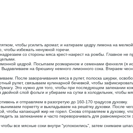
ятком, чтобы усилить аромат, и натираем цедру лимона на мелкой
, чтобы избежать ненужной горечи.
надрезаем со стороны мяса крест-накрест на ромбы. Главное не п
 целыми.
лимонной цедрой. Посыпаем розмарином и семенами фенхеля (я и
 Выдавливаем на брюшину немного лимонного сока. Втираем чесно
иваем. После заворачивания мяса в рулет, полоска шкурки, освоб
отный рулет, связываем кулинарной бечевкой, чтобы зафиксировать
бумагу. Это нужно для того, чтобы при последующем запекании ко
в двойной слой фольги и убираем на сутки в холодильник, чтобы м
тивень и отправляем в разогретую до 160-170 градусов духовку.
, вынимаем поркетту и выкладываем на решётку духовки. После че
дой, чтобы капающий жир не горел. Снова отправляем в духовку, чт
следить за запеканием и часто переворачивать для равномерности 
, чтобы все мясные соки внутри "успокоились", затем снимаем шпаг