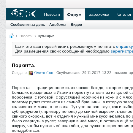
Новости
Барахолка
Каталог
Форум
Сообщения за день
Альбомы
Видео
Новости
Кулинария
Если это ваш первый визит, рекомендуем почитать
справку
Для размещения своих сообщений необходимо
зарегистр
Поркетта.
Создано:
Опубликовано: 29.11.2017, 13:22
комментар
Ямата-Сан
Поркетта — традиционное итальянское блюдо, которое предс
больших праздниках в Италии поркетту готовят из из целой 
поросёнка: с головой, с хрустящей корочкой из кожи и с м
поэтому рулет готовится из свиной брюшины, в которую за
количеством мяса, а не сала. Тут уже на ваш вкус, как и выб
субпродуктов (к примеру печень) до свиной вырезки, главное
свиного окорока, вот и отделил нужный мне кусочек мяса п
было свернуть в рулет, завернув в неё мясо, и оставив ещё з
шкурку, чтобы пустить её внахлёст, для лучшего скрепления р
понадобиться: