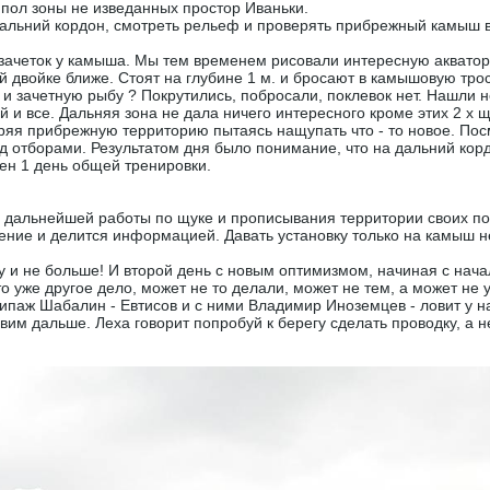
пол зоны не изведанных простор Иваньки.
дальний кордон, смотреть рельеф и проверять прибрежный камыш
 зачеток у камыша. Мы тем временем рисовали интересную аквато
й двойке ближе. Стоят на глубине 1 м. и бросают в камышовую тро
 и зачетную рыбу ? Покрутились, побросали, поклевок нет. Нашли н
 и все. Дальняя зона не дала ничего интересного кроме этих 2 х 
ряя прибрежную территорию пытаясь нащупать что - то новое. По
ед отборами. Результатом дня было понимание, что на дальний кор
ен 1 день общей тренировки.
ме дальнейшей работы по щуке и прописывания территории своих п
ение и делится информацией. Давать установку только на камыш н
гу и не больше! И второй день с новым оптимизмом, начиная с нач
 уже другое дело, может не то делали, может не тем, а может не 
ипаж Шабалин - Евтисов и с ними Владимир Иноземцев - ловит у на
овим дальше. Леха говорит попробуй к берегу сделать проводку, а 