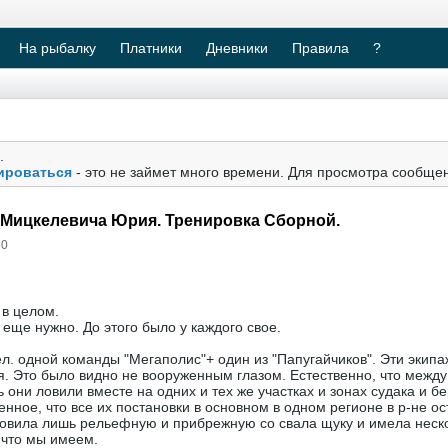
На рыбалку
Платники
Дневники
Правила
?
.
ироваться
- это не займет много времени. Для просмотра сообще
к Мицкелевича Юрия. Тренировка Сборной.
 0
 в целом.
о еще нужно. До этого было у каждого свое.
ел. одной команды "Мегаполис"+ один из "Папугайчиков". Эти экип
. Это было видно не вооруженным глазом. Естественно, что между
 они ловили вместе на одних и тех же участках и зонах судака и б
нное, что все их постановки в основном в одном регионе в р-не ос
ловила лишь рельефную и прибрежную со свала щуку и имела неск
 что мы имеем.