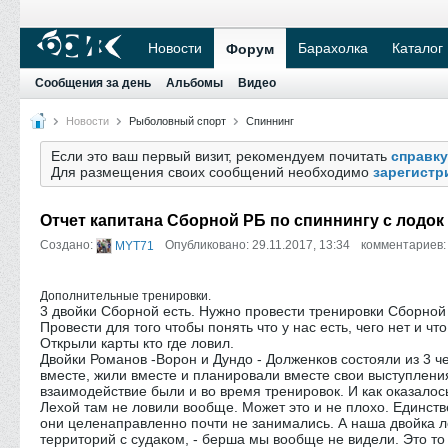
Новости
Барахолка
Каталог
Форум
Сообщения за день
Альбомы
Видео
Новости
Рыболовный спорт
Спиннинг
Если это ваш первый визит, рекомендуем почитать
справку
Для размещения своих сообщений необходимо
зарегистр
Отчет капитана Сборной РБ по спиннингу с лодо
Создано:
Опубликовано: 29.11.2017, 13:34
комментариев:
MYT71
Дополнительные тренировки.
3 двойки Сборной есть. Нужно провести тренировки Сборной
Провести для того чтобы понять что у нас есть, чего нет и чт
Открыли карты кто где ловил.
Двойки Романов -Ворон и Дундо - Долженков состояли из 3 ч
вместе, жили вместе и планировали вместе свои выступления
взаимодействие были и во время тренировок. И как оказалось
Лехой там не ловили вообще. Может это и не плохо. Единстве
они целенаправленно почти не занимались. А наша двойка 
территорий с судаком, - берша мы вообще не видели. Это то