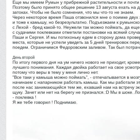
Еще мы имеем Румын у прибрежной растительности и почти 
Поэтому было принято общее решение 13 августа ехать на 
затоках. Чтобы не было сомнения, что мы что-то не знаем.
Через некоторое время Паша отзвонился мне о поимке двух
и тоже к камышу, но безрезультатно. Подъезжаем к румынско
с Лехой - бред какой-то. Неужели так можно поймать, да еще
с судачими поклевками отметили постановки на всякий случай
Паши и Сергея. И мы потихоньку едем в сторону дома прове
места, которые не успели увидеть за 5 дней тренировок пер
поедем. Ограничимся Федоровским заливом. Так был потрач
День второй
По итогу первого дня на ум ничего нового не приходит, кро
лучшего понимания. Каждая двойка работает на свое усмотр
потому что веры в тему у меня лично нет.
"Все таки у камыша можно поймать", - отпечатывается в моз
начинаем с напарником работать камыш. Как мы работали это
после нас занимающийся тем же, ехавший нам на встречу эк
щуку. Зачет или нет на берегу не признался.:D Мы в шоке. Л
- поклевка !
Я же тебе говорил ! Поднимаю.