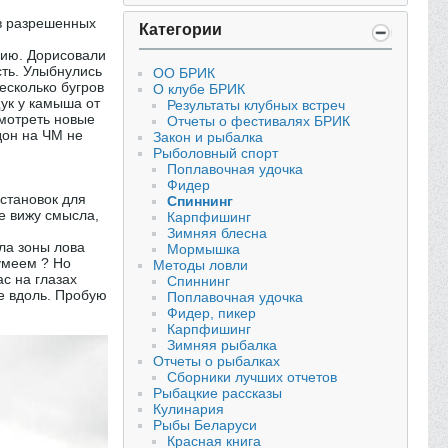
 в разрешенных
Категории
рию. Дорисовали
сть. Улыбнулись
ОО БРИК
есколько бугров
О клубе БРИК
щук у камыша от
Результаты клубных встреч
смотреть новые
Отчеты о фестивалях БРИК
дон на ЧМ не
Закон и рыбалка
Рыболовный спорт
Поплавочная удочка
Фидер
остановок для
Спиннинг
е вижу смысла,
Карпфишинг
Зимняя блесна
ала зоны лова
Мормышка
умеем ? Но
Методы ловли
с на глазах
Спиннинг
не вдоль. Пробую
Поплавочная удочка
Фидер, пикер
Карпфишинг
Зимняя рыбалка
Отчеты о рыбалках
Сборники лучших отчетов
Рыбацкие рассказы
Кулинария
Рыбы Беларуси
Красная книга