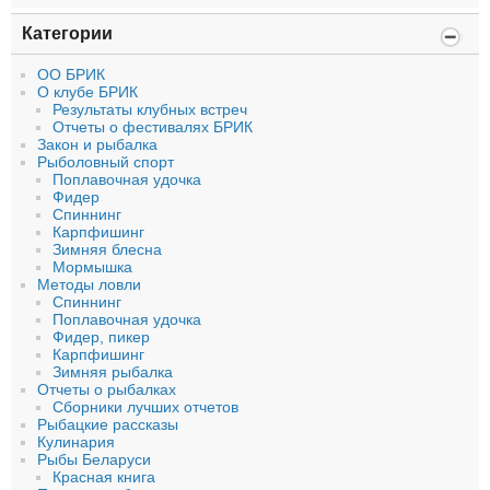
Категории
ОО БРИК
О клубе БРИК
Результаты клубных встреч
Отчеты о фестивалях БРИК
Закон и рыбалка
Рыболовный спорт
Поплавочная удочка
Фидер
Спиннинг
Карпфишинг
Зимняя блесна
Мормышка
Методы ловли
Спиннинг
Поплавочная удочка
Фидер, пикер
Карпфишинг
Зимняя рыбалка
Отчеты о рыбалках
Сборники лучших отчетов
Рыбацкие рассказы
Кулинария
Рыбы Беларуси
Красная книга