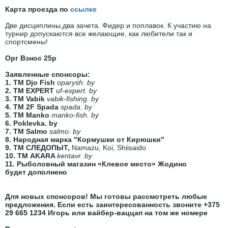
Карта проезда по
ссылке
Две дисциплины,два зачета. Фидер и поплавок. К участию на
турнир допускаются все желающие, как любители так и
спортсмены!
Орг Взнос 25р
Заявленные спонсоры:
1. ТМ Djo Fish
oparysh. by
2. ТМ EXPERT
uf-expert. by
3. ТМ Vabik
vabik-fishing. by
4. ТМ 2F Spada
spada. by
5. ТМ Manko
manko-fish. by
6.
Poklevka. by
7. ТМ Salmo
salmo. by
8. Народная марка "Кормушки от Кирюшки"
9. ТМ СЛЕДОПЫТ,
Namazu, Koi, Shiisaido
10. ТМ АKARA
kentavr. by
11. Рыболовный магазин «Клевое место» Жодино
будет дополнено
Для новых спонсоров! Мы готовы рассмотреть любые
предложения. Если есть заинтересованность звоните +375
29 665 1234 Игорь или вайбер-ваццап на том же номере