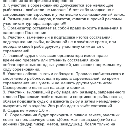
опьянения категорически запрещено.
3. К участию в соревнованиях допускаются все желающие
рыболовы - любители не моложе 16 лет либо младше но в
сопровождении взрослых и уплатившие организационный взнос.
4. Размещение баннеров, плакатов, флагов и прочей рекламы
участникам турнира запрещено!!!
5. Организатор оставляет за собой право вносить изменения в
настоящее Положение.
6. Участник, замеченный в подтасовке итогов состязания:
подкладывании рыбы, пойманной не в зачётное время, или
передаче своей рыбы другому участнику снимается с
соревнований
7. Главный судья с согласия организатора имеет право
временно прервать или отменить состязания из-за
неблагоприятных погодных условий, мешающих нормальному
ходу соревнований.
8. Участник обязан знать и соблюдать Правила любительского и
спортивного рыболовства и правила соревнований, во время
соревнования не шуметь и не мешать другим участникам.
Своевременно являться на старт и финиш.
9. Участник, выловивший рыбу вида или размера, запрещённого
к ловле Правилами любительского и спортивного рыболовства,
обязан подозвать судью и взвесить рыбу а затем немедленно
выпустить её в водоём. Эта рыба идет в зачёт состязаний .
9. Садок не менее 1.0 м.
10. Соревнования будут проходить в личном зачете, участник
ловит на поплавочную снасть(боло,матч,штык,мах),либо на
донную (фидер,пикер, метод, закидушка,). Ловля только на