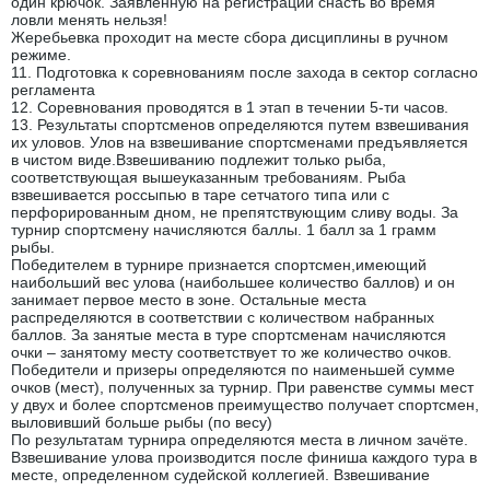
один крючок. Заявленную на регистрации снасть во время
ловли менять нельзя!
Жеребьевка проходит на месте сбора дисциплины в ручном
режиме.
11. Подготовка к соревнованиям после захода в сектор согласно
регламента
12. Соревнования проводятся в 1 этап в течении 5-ти часов.
13. Результаты спортсменов определяются путем взвешивания
их уловов. Улов на взвешивание спортсменами предъявляется
в чистом виде.Взвешиванию подлежит только рыба,
соответствующая вышеуказанным требованиям. Рыба
взвешивается россыпью в таре сетчатого типа или с
перфорированным дном, не препятствующим сливу воды. За
турнир спортсмену начисляются баллы. 1 балл за 1 грамм
рыбы.
Победителем в турнире признается спортсмен,имеющий
наибольший вес улова (наибольшее количество баллов) и он
занимает первое место в зоне. Остальные места
распределяются в соответствии с количеством набранных
баллов. За занятые места в туре спортсменам начисляются
очки – занятому месту соответствует то же количество очков.
Победители и призеры определяются по наименьшей сумме
очков (мест), полученных за турнир. При равенстве суммы мест
у двух и более спортсменов преимущество получает спортсмен,
выловивший больше рыбы (по весу)
По результатам турнира определяются места в личном зачёте.
Взвешивание улова производится после финиша каждого тура в
месте, определенном судейской коллегией. Взвешивание