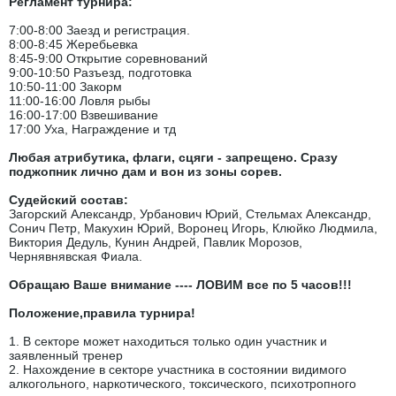
Регламент турнира:
7:00-8:00 Заезд и регистрация.
8:00-8:45 Жеребьевка
8:45-9:00 Открытие соревнований
9:00-10:50 Разъезд, подготовка
10:50-11:00 Закорм
11:00-16:00 Ловля рыбы
16:00-17:00 Взвешивание
17:00 Уха, Награждение и тд
Любая атрибутика, флаги, сцяги - запрещено. Сразу
поджопник лично дам и вон из зоны сорев.
Судейский состав:
Загорский Александр, Урбанович Юрий, Стельмах Александр,
Сонич Петр, Макухин Юрий, Воронец Игорь, Клюйко Людмила,
Виктория Дедуль, Кунин Андрей, Павлик Морозов,
Чернявнявская Фиала.
О
бращаю Ваше внимание ---- ЛОВИМ все по 5 часов!!!
Положение,правила турнира!
1. В секторе может находиться только один участник и
заявленный тренер
2. Нахождение в секторе участника в состоянии видимого
алкогольного, наркотического, токсического, психотропного