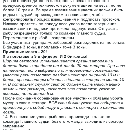
уловов производится на электронных весах с точностью
предусмотренной технической документацией на весы, но не
более 10 грамм. Во время взвешивания участник должен быть
рядом с судьей, производящим взвешивание, чтобы
контролировать процесс взвешивания и подписать протокол.
Никакие протесты по поводу веса улова после завершения
взвешивания и подписи протокола недопустимы. Отпускать
рыбу разрешается только по команде главного судьи.
Перемещения с рыбой – запрещены.
Все участники турнира жеребьевкой распределяются по зонам.
В фидере 3 зоны, в поплавке - тоже 3 зоны.
Призовые места - 20!
9 в поплавке и 9 в фидере. И 2 бигфиша!
Ширина секторов устанавливается организаторами и
должна быть в пределах от 5-ти до 20-ти метров. При лове
на течении, если выбранный для проведения соревнований
участок реки позволяет разбить сектора шириной 10 м и
более, организаторы обязаны сделать сектора не менее 10
м. В остальных случаях сектор должен быть максимально
возможного размера, насколько это позволяет участок
водоема, но не менее 5 м.
После окончания соревнования все участники обязаны убрать
мусор в своем секторе.
ВСЕ свои бычки участник собирает в
принесенную с собой тару и уносит с сектора по окончанию
ловли.
14. Взвешивание улова рыболова происходит только по
команде Главного судьи, без его команды выходить из сектора
запрещено.