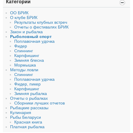
Категории
ОО БРИК
О клубе БРИК
Результаты клубных встреч
Отчеты о фестивалях БРИК
Закон и рыбалка
Рыболовный спорт
Поплавочная удочка
Фидер
Спиннинг
Карпфишинг
Зимняя блесна
Мормышка
Методы ловли
Спиннинг
Поплавочная удочка
Фидер, пикер
Карпфишинг
Зимняя рыбалка
Отчеты о рыбалках
Сборники лучших отчетов
Рыбацкие рассказы
Кулинария
Рыбы Беларуси
Красная книга
Платная рыбалка