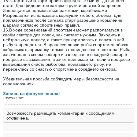
15. Стартовый закорм производится за 10 минут до сигнала
старт. Для фидеристов закорм с руки и рогаткой запрещен.
Запрещается пользоваться ракетами, корабликами.
Разрешается использовать кормушки любого объёма. Для
поплавочников после сигнала старт разрешено кормление
шарами согласно спортивных правил.
16.В ходе соревнований спортсмен может располагаться в
своём секторе для ловли, как считает нужным. Заходить в
нейтральную полосу, а также прикармливать и ловить в ней
рыбу запрещается. В процессе ловли рыбы спортсмен обязан
забрасывать приманку только в границах своего сектора. Рыба,
засеченная в своем секторе и зашедшая в соседний сектор в
процессе вываживания, в зачёт принимается, если в процессе
вываживания снасть рыболова, поймавшего рыбу, не
пересеклась со снастью спортсмена соседнего сектора.
Убедительная просьба соблюдать меры безопасности на
соревнованиях.
Запись на форуме пошла!
Метки:
Нет
Возможность размещать комментарии к сообщениям
отключена.