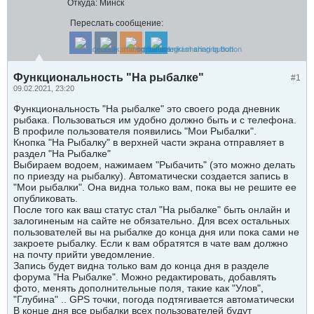
Откуда:
Минск
Переслать сообщение:
Функциональность "На рыбалке"
#1
09.02.2021, 23:20
Функциональность "На рыбалке" это своего рода дневник
рыбака. Пользоваться им удобно должно быть и с телефона.
В профиле пользователя появились "Мои Рыбалки".
Кнопка "На Рыбалку" в верхней части экрана отправляет в
раздел "На Рыбалке"
Выбираем водоем, нажимаем "Рыбачить" (это можно делать
по приезду на рыбалку). Автоматически создается запись в
"Мои рыбалки". Она видна только вам, пока вы не решите ее
опубликовать.
После того как ваш статус стал "На рыбалке" быть онлайн и
залогиненым на сайте не обязательно. Для всех остальных
пользователей вы на рыбалке до конца дня или пока сами не
закроете рыбалку. Если к вам обратятся в чате вам должно
на почту прийти уведомление.
Запись будет видна только вам до конца дня в разделе
форума "На Рыбалке". Можно редактировать, добавлять
фото, менять дополнительные поля, такие как "Улов",
"Глубина" .. GPS точки, погода подтягивается автоматически
В конце дня все рыбалки всех пользователей будут