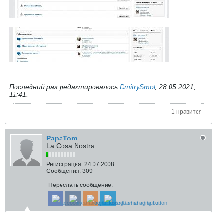
Последний раз редактировалось
DmitrySmol
;
28.05.2021,
11:41
.
1 нравится
PapaTom
La Cosa Nostra
Регистрация:
24.07.2008
Сообщения:
309
Переслать сообщение: