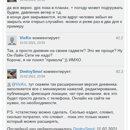
да все верно. gps пока в планах. + погоду может подгружать
будем, давление ветер и т.д.
в конце дня закрываются, если вдруг человек забыл ее
закрыть или открыл случайно. можно и реже раз в два дня к
примеру.
VicKo
комментирует:
#2.
2
10.02.2021, 23:53
Так, а просто дневник на своем гаджете? Это же проще? Ну
Он-Лайн Сети не надо?
Короче, я не понял "прикола":)) ИМХО.
DmitrySmol
комментирует:
#2.
3
10.02.2021, 23:59
VicKo
, тут скажем так расширенная версия дневника.
заполняется все с минимумом нажатий, редактирование,
публикация, фиксация локации, чат при желании. все это
будет просто делать с телефона. Онлайн на сайте не
нужен, по необходимости.
P.S. +статистику можно сделать. Сколько ездил, словил,
сколько потратил, что словил .. пока это только макет.
который можно расширять.
Последний раз редактировалось
DmitrySmol
;
11.02.2021,