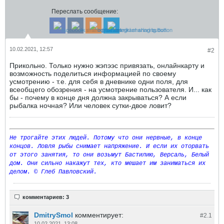
Переслать сообщение:
10.02.2021, 12:57
#2
Прикольно. Только нужно жэпээс привязать, онлайнкарту и
возможность поделиться информацией по своему
усмотрению - т.е. для себя в дневнике одни поля, для
всеобщего обозрения - на усмотрение пользователя. И... как
бы - почему в конце дня должна закрываться? А если
рыбалка ночная? Или человек сутки-двое ловит?
Не трогайте этих людей. Потому что они нервные, в конце
концов. Ловля рыбы снимает напряжение. И если их оторвать
от этого занятия, то они возьмут Бастилию, Версаль, Белый
дом. Они сильно накажут тех, кто мешает им заниматься их
делом. © Глеб Павловский.
комментариев: 3
DmitrySmol
комментирует:
#2.
1
10.02.2021, 13:08