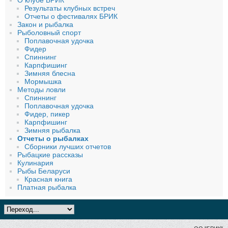
О клубе БРИК
Результаты клубных встреч
Отчеты о фестивалях БРИК
Закон и рыбалка
Рыболовный спорт
Поплавочная удочка
Фидер
Спиннинг
Карпфишинг
Зимняя блесна
Мормышка
Методы ловли
Спиннинг
Поплавочная удочка
Фидер, пикер
Карпфишинг
Зимняя рыбалка
Отчеты о рыбалках
Сборники лучших отчетов
Рыбацкие рассказы
Кулинария
Рыбы Беларуси
Красная книга
Платная рыбалка