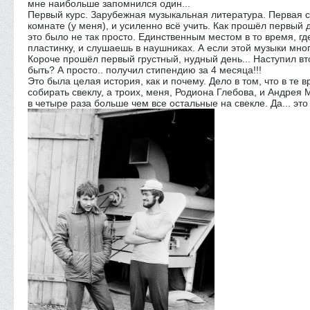
мне наибольше запомнился один...
Первый курс. Зарубежная музыкальная литература. Первая сес
комнате (у меня), и усиленно всё учить. Как прошёл первый д
это было не так просто. Единственным местом в то время, г
пластинку, и слушаешь в наушниках. А если этой музыки много
Короче прошёл первый грустный, нудный день... Наступил вто
быть? А просто.. получил стипендию за 4 месяца!!!
Это была целая история, как и почему. Дело в том, что в те 
собирать свеклу, а троих, меня, Родиона Глебова, и Андрея 
в четыре раза больше чем все остальные на свекле. Да... э