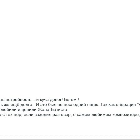
сть потребность... и куча денег! Бегом !
чить же ещё долго.. И это был не последний ящик. Так как операция
нь любили и ценили Жана-Батиста.
Но с тех пор, если заходил разговор, о самом любимом композиторе,