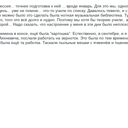
сия... точнее подготовка к ней ... вроде январь. Для это мы, одн
ень... уже не помню... что-то учили по списку. Давалось тяжело, и
де можно было это сделать была нотная музыкальная библиотека. Ту
, того это всё долго и нудно. Поэтому мы хотя бы теорию учили.. а
рой... Надо сказать, что настроение у меня в эти дни было неплох
времена в консе, ещё была "картошка". Естественно, в сентябре, и 
Михневича, послали работать на зерноток. Это была по тем временам
то была ещё та работка. Таскали пыльные мешки с ячменём и пшени