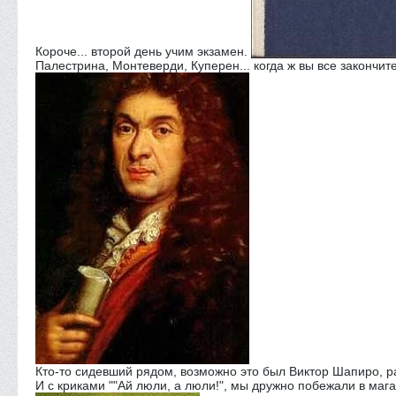
Короче... второй день учим экзамен.
Палестрина, Монтеверди, Куперен... когда ж вы все закончит
Кто-то сидевший рядом, возможно это был Виктор Шапиро, рад
И с криками ""Ай люли, а люли!", мы дружно побежали в мага