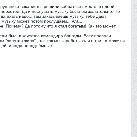
огруппники-вокалисты, решили собраться вместе, в одной
 с неохотой. Да и послушать музыку было бы желательно. Но
да ехать надо... там заказываешь музыку, тебе дают
 музыку может потом послушаем... Ага...
ое. Почему? Да потому что я стал богатым! Как это может
я там был, в качестве командира бригады. Всех послали
 "золотая жила" , так как мы зарабатывали в три , а может и
цей, иногда неподъёмные...