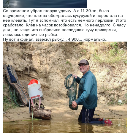
Со временем убрал вторую удочку. А с 11.30-ти, было
ощущение, что плотва обожралась кукурузой и перестала на
неё клевать. Тут я вспомнил, что есть немного перловки. И это
сработало. Клёв на часок возобновился. Но ненадолго. С часу
дня , не глядя что выбросили последнюю кучу прикормки,
ловились единичные рыбки.
Ну вот и финал, взвесил рыбку... 4.900... нормально...