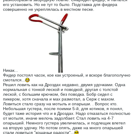
его установить. Но не тут то было. Подставка для фидера
совершенно не укреплялась в местном песке.
Никак...
Фидер постоял часок, кое как устроеный, и вскоре благополучно
смотался...
Решил ловить как на Дроздах недавно, двумя удочками. Одна
нормальная с тонкой леской и поводкой, другая с толстой
леской, с большим крючком, без поводка. Бобр сидел с
пикером, хотя сначала и мах размотал, а Серж с махом.
Ловиться стало сразу на мотыль и опарыши. . Вопрос кто.
Небольшая густера, после поимки 5-й, для котиков, я понял,
будет таже история что и в Дроздах. Надо отказаться полностью
от мотыля, иначе мелочь задолбает. Стал ловить на 4-7
опарышей. Немного густера увеличилась, и подлещик влетел
на вторую удочку. Но потом опять, даже на много опарышей
стали ловиться "кошачьи радости"...