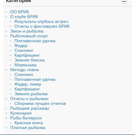
Категории
ОО БРИК
О клубе БРИК
Результаты клубных встреч
Отчеты о фестивалях БРИК
Закон и рыбалка
Рыболовный спорт
Поплавочная удочка
Фидер
Спиннинг
Карпфишинг
Зимняя блесна
Мормышка
Методы ловли
Спиннинг
Поплавочная удочка
Фидер, пикер
Карпфишинг
Зимняя рыбалка
Отчеты о рыбалках
Сборники лучших отчетов
Рыбацкие рассказы
Кулинария
Рыбы Беларуси
Красная книга
Платная рыбалка