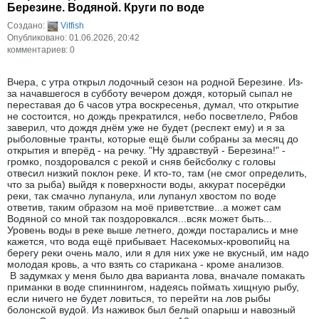
Березине. Водяной. Круги по воде
Создано:
Vitfish
Опубликовано: 01.06.2026, 20:42
комментариев: 0
Вчера, с утра открыл лодочный сезон на родной Березине. Из-
за начавшегося в субботу вечером дождя, который сыпал не
переставая до 6 часов утра воскресенья, думал, что открытие
не состоится, но дождь прекратился, небо посветлело, Рябов
заверил, что дождя днём уже не будет (респект ему) и я за
рыболовные транты, которые ещё были собраны за месяц до
открытия и вперёд - на речку. "Ну здравствуй - Березина!" -
громко, поздоровался с рекой и сняв бейсболку с головы
отвесил низкий поклон реке. И кто-то, там (не смог определить,
что за рыба) выйдя к поверхности воды, аккурат посерёдки
реки, так смачно лупанула, или лупанул хвостом по воде
ответив, таким образом на моё приветствие...а может сам
Водяной со мной так поздоровкался...всяк может быть...
Уровень воды в реке выше летнего, дожди постарались и мне
кажется, что вода ещё прибывает. Насекомых-кровопийц на
берегу реки очень мало, или я для них уже не вкусный, им надо
молодая кровь, а что взять со старикана - кроме анализов.
​​​​​​​ В задумках у меня было два варианта лова, вначале помакать
приманки в воде спиннингом, надеясь поймать хищную рыбу,
если ничего не будет ловиться, то перейти на лов рыбы
болонской вудой. Из наживок был белый опарыш и навозный