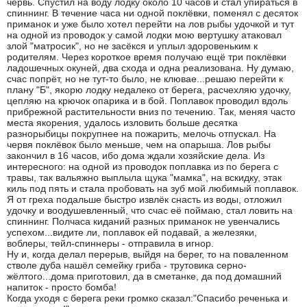
червь. Спустил на воду лодку около 10 часов и стал упираться в
спиннинг. В течение часа ни одной поклёвки, поменял с десяток
приманок и уже было хотел перейти на лов рыбы удочкой и тут
на одной из проводок у самой лодки мою вертушку атаковал
злой "матросик", но не засёкся и уплыл здоровеньким к
родителям. Через короткое время получаю ещё три поклёвки
ладошечных окуней, два схода и одна реализована. Ну думаю,
счас попрёт, но не тут-то было, не клювае...решаю перейти к
плану "Б", якорю лодку недалеко от берега, расчехляю удочку,
цепляю на крючок опарика и в бой. Поплавок проводил вдоль
прибрежной растительности вниз по течению. Так, меняя часто
места якорения, удалось изловить больше десятка
разнорыбицы покрупнее на пожарить, мелочь отпускал. На
червя поклёвок было меньше, чем на опарыша. Лов рыбы
закончил в 16 часов, ибо дома ждали хозяйские дела. Из
интересного: на одной из проводок поплавка из по берега с
травы, так вальяжно выплыла щука "мамка", на вскидку, этак
киль под пять и стала пробовать на зуб мой любимый поплавок.
Я от греха подальше быстро извлёк снасть из воды, отложил
удочку и воодушевленный, что счас её поймаю, стал ловить на
спиннинг. Полчаса киданий разных приманок не увенчались
успехом...видите ли, поплавок ей подавай, а железяки,
воблеры, тейл-спиннеры - отправила в игнор.
Ну и, когда делал перерыв, выйдя на берег, то на поваленном
стволе дуба нашёл семейку гриба - трутовика серно-
жёлтого...дома приготовил, да в сметанке, да под домашний
напиток - просто бомба!
Когда уходя с берега реки громко сказал:"Спасибо реченька и