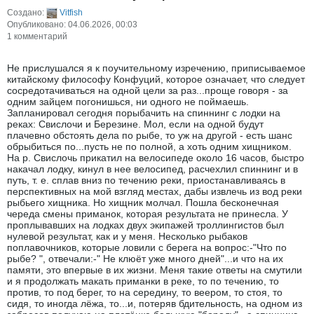
Создано:
Vitfish
Опубликовано: 04.06.2026, 00:03
1 комментарий
Не прислушался я к поучительному изречению, приписываемое
китайскому философу Конфуций, которое означает, что следует
сосредотачиваться на одной цели за раз...проще говоря - за
одним зайцем погонишься, ни одного не поймаешь.
Запланировал сегодня порыбачить на спиннинг с лодки на
реках: Свислочи и Березине. Мол, если на одной будут
плачевно обстоять дела по рыбе, то уж на другой - есть шанс
обрыбиться по...пусть не по полной, а хоть одним хищником.
На р. Свислочь прикатил на велосипеде около 16 часов, быстро
накачал лодку, кинул в нее велосипед, расчехлил спиннинг и в
путь, т. е. сплав вниз по течению реки, приостанавливаясь в
перспективных на мой взгляд местах, дабы извлечь из вод реки
рыбьего хищника. Но хищник молчал. Пошла бесконечная
череда смены приманок, которая результата не принесла. У
проплывавших на лодках двух экипажей троллингистов был
нулевой результат, как и у меня. Несколько рыбаков
поплавочников, которые ловили с берега на вопрос:-"Что по
рыбе? ", отвечали:-" Не клюëт уже много дней"...и что на их
памяти, это впервые в их жизни. Меня такие ответы на смутили
и я продолжать макать приманки в реке, то по течению, то
против, то под берег, то на середину, то веером, то стоя, то
сидя, то иногда лëжа, то...и, потеряв бдительность, на одном из