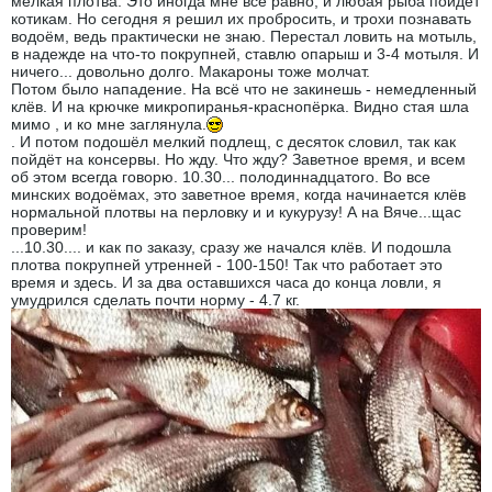
мелкая плотва. Это иногда мне всё равно, и любая рыба пойдёт
котикам. Но сегодня я решил их пробросить, и трохи познавать
водоём, ведь практически не знаю. Перестал ловить на мотыль,
в надежде на что-то покрупней, ставлю опарыш и 3-4 мотыля. И
ничего... довольно долго. Макароны тоже молчат.
Потом было нападение. На всё что не закинешь - немедленный
клёв. И на крючке микропиранья-краснопёрка. Видно стая шла
мимо , и ко мне заглянула.
. И потом подошёл мелкий подлещ, с десяток словил, так как
пойдёт на консервы. Но жду. Что жду? Заветное время, и всем
об этом всегда говорю. 10.30... полодиннадцатого. Во все
минских водоёмах, это заветное время, когда начинается клёв
нормальной плотвы на перловку и и кукурузу! А на Вяче...щас
проверим!
...10.30.... и как по заказу, сразу же начался клёв. И подошла
плотва покрупней утренней - 100-150! Так что работает это
время и здесь. И за два оставшихся часа до конца ловли, я
умудрился сделать почти норму - 4.7 кг.