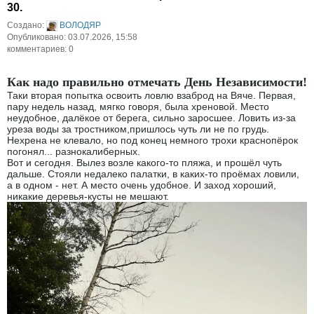
30.
Создано:
ВОЛОДЯР
Опубликовано: 03.07.2026, 15:58
комментариев: 0
Как надо правильно отмечать День Независимости!
Таки вторая попытка освоить ловлю взаброд на Вяче. Первая,
пару недель назад, мягко говоря, была хреновой. Место
неудобное, далёкое от берега, сильно заросшее. Ловить из-за
уреза воды за тростником,пришлось чуть ли не по грудь.
Нехрена не клевало, но под конец немного трохи краснопёрок
погонял... разнокалиберных.
Вот и сегодня. Вылез возле какого-то пляжа, и прошёл чуть
дальше. Стояли недалеко палатки, в каких-то проёмах ловили,
а в одном - нет. А место очень удобное. И заход хороший,
никакие деревья-кусты не мешают.