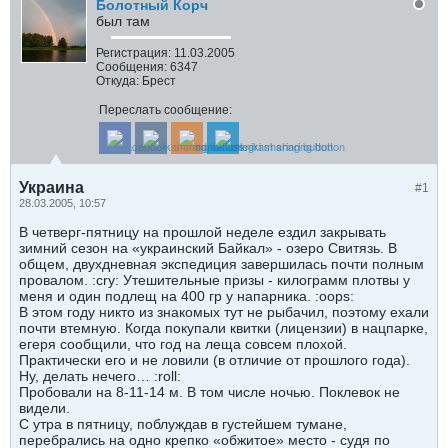
Болотный Корч
был там
Регистрация:
11.03.2005
Сообщения:
6347
Откуда:
Брест
Переслать сообщение:
Украина
#1
28.03.2005, 10:57
В четверг-пятницу на прошлой неделе ездил закрывать
зимний сезон на «украинский Байкал» - озеро Свитязь. В
общем, двухдневная экспедиция завершилась почти полным
провалом. :cry: Утешительные призы - килограмм плотвы у
меня и один подлещ на 400 гр у напарника. :oops:
В этом году никто из знакомых тут не рыбачил, поэтому ехали
почти втемную. Когда покупали квитки (лицензии) в нацпарке,
егеря сообщили, что год на леща совсем плохой.
Практически его и не ловили (в отличие от прошлого года).
Ну, делать нечего… :roll:
Пробовали на 8-11-14 м. В том числе ночью. Поклевок не
видели.
С утра в пятницу, поблуждав в густейшем тумане,
перебрались на одно крепко «обжитое» место - судя по