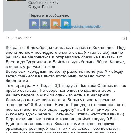
Сообщения:
6347
Откуда:
Брест
Переслать сообщение:
07.12.2005, 22:45
#4
Вчера, т.е. 6 декабря, состоялась вылазка в Хохляндию. Под
впечатлением последнего визита сюда (читай выше) нынче
решили не мелочиться и отправились сразу на Свитязь. От
Бреста до "украинского Байкала" чуть больше 90 км. Короче,
в девять утра уже на воде.
Ветер был изрядный, но волну разгонял пологую. А к обеду
ветер сменился на чисто восточный, погнало густо, с
барашками.
Температура + 2. Вода - 3,1 градуса. Все-таки Свитязь не так
просто остывает. На озере, конечно, по крайней мере, с
нашего берега, мы были одни - то есть я и напарник.
Ловили до пол-четвертого дня. Большую часть времени
"проверяли" 6-8 метров. Ничего. Правда, я отвлекался - хоть
неспортивно, но протащил "дорогу" на 4-5 м примерно с
километр вдоль берега. Ноль-нуль. Этакий жест отчаяния 8)
Перед финишным звонком товарищ поймал щучку 0.5 кг.
Единственная поклевка. Взяла с семи метров на яркую
оранжевую резинку. У меня так и осталось - без поклевок.