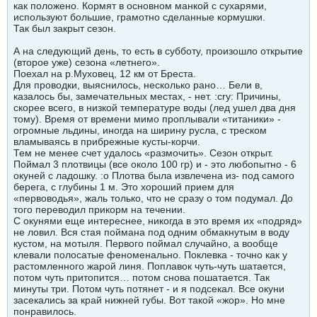
как положено. Кормят в основном манкой с сухарями,
используют большие, грамотно сделанные кормушки.
Так был закрыт сезон.
А на следующий день, то есть в субботу, произошло открытие
(второе уже) сезона «летнего».
Поехал на р.Муховец, 12 км от Бреста.
Для проводки, выяснилось, несколько рано… Бели в,
казалось бы, замечательных местах, - нет. :cry: Причины,
скорее всего, в низкой температуре воды (лед ушел два дня
тому). Время от времени мимо проплывали «титаники» -
огромные льдины, иногда на ширину русла, с треском
вламываясь в прибрежные кусты-корчи.
Тем не менее счет удалось «размочить». Сезон открыт.
Поймал 3 плотвицы (все около 100 гр) и - это любопытно - 6
окуней с ладошку. :o Плотва была извлечена из- под самого
берега, с глубины 1 м. Это хороший прием для
«первоводья», жаль только, что не сразу о том подумал. До
того переводил прикорм на течении.
С окунями еще интереснее, никогда в это время их «подряд»
не ловил. Вся стая поймана под одним обмакнутым в воду
кустом, на мотыля. Первого поймал случайно, а вообще
клевали полосатые феноменально. Поклевка - точно как у
растомленного жарой линя. Поплавок чуть-чуть шатается,
потом чуть притопится… потом снова пошатается. Так
минуты три. Потом чуть потянет - и я подсекал. Все окуни
засекались за край нижней губы. Вот такой «жор». Но мне
понравилось.