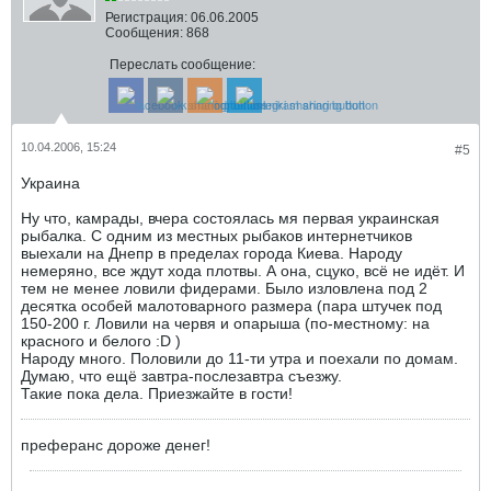
Регистрация:
06.06.2005
Сообщения:
868
Переслать сообщение:
10.04.2006, 15:24
#5
Украина
Ну что, камрады, вчера состоялась мя первая украинская
рыбалка. С одним из местных рыбаков интернетчиков
выехали на Днепр в пределах города Киева. Народу
немеряно, все ждут хода плотвы. А она, сцуко, всё не идёт. И
тем не менее ловили фидерами. Было изловлена под 2
десятка особей малотоварного размера (пара штучек под
150-200 г. Ловили на червя и опарыша (по-местному: на
красного и белого :D )
Народу много. Половили до 11-ти утра и поехали по домам.
Думаю, что ещё завтра-послезавтра съезжу.
Такие пока дела. Приезжайте в гости!
преферанс дороже денег!