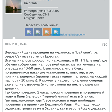
был там
Регистрация:
11.03.2005
Сообщения:
6347
Откуда:
Брест
Переслать сообщение:
10.07.2006, 15:44
#10
Вчерашний день проведен на украинском "Байкале", т.е.
озере Свитязь (95 км от Бреста).
Все начиналось хорошо, но на хохляцком КПП "Пулемец", где
обычно собаки спят на проезжей части, мы наткнулись на
очередь из 40-50 авто. Выяснилось, что в будку
пограничников накануне установлен компьютер, и это
причина задержки (прапор тыкает одним пальцем, на каждый
паспорт - 10 минут). К моменту нашего появления очередь
уже вполне озверела (многие стояли на пекле с малыми
детьми).
Так было потеряно 2 часа, потом я позвонил в пограничный
главк в Киев (телефон "горячей линии" есть в бланках
"иммиграционных карт", все пояснил и еще пообещал
прозвонить в приемную Верховной Рады. Мол, едут люди
отдыхать, гроши везут в Украину, как в европейскую державу,