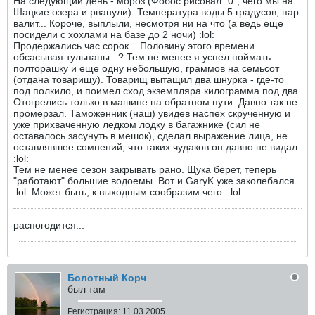
На следующий день - мороз (Фобос рисовал "0", чего мы на
Шацкие озера и рванули). Температура воды 5 градусов, пар
валит... Короче, выплыли, несмотря ни на что (а ведь еще
посидели с хохлами на базе до 2 ночи) :lol:
Продержались час сорок... Половину этого времени
обсасывая тульпаны. :? Тем не менее я успел поймать
полторашку и еще одну небольшую, граммов на семьсот
(отдана товарищу). Товарищ вытащил два шнурка - где-то
под полкило, и поимел сход экземпляра килограмма под два.
Отогрелись только в машине на обратном пути. Давно так не
промерзал. Таможенник (наш) увидев наспех скрученную и
уже прихваченную ледком лодку в багажнике (сил не
оставалось засунуть в мешок), сделал выражение лица, не
оставлявшее сомнений, что таких чудаков он давно не видал.
:lol:
Тем не менее сезон закрывать рано. Щука берет, теперь
"работают" большие водоемы. Вот и GaryK уже заколебался.
:lol: Может быть, к выходным сообразим чего. :lol:
распогодится...
Болотный Корч
был там
Регистрация:
11.03.2005