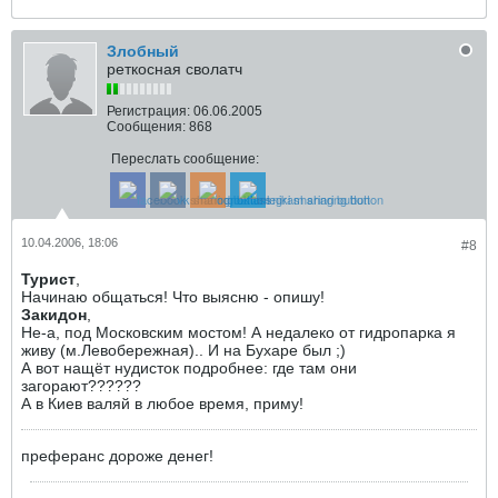
Злобный
реткосная сволатч
Регистрация:
06.06.2005
Сообщения:
868
Переслать сообщение:
10.04.2006, 18:06
#8
Турист
,
Начинаю общаться! Что выясню - опишу!
Закидон
,
Не-а, под Московским мостом! А недалеко от гидропарка я
живу (м.Левобережная).. И на Бухаре был ;)
А вот нащёт нудисток подробнее: где там они
загорают??????
А в Киев валяй в любое время, приму!
преферанс дороже денег!