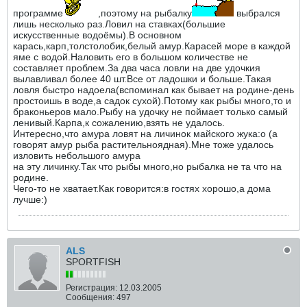
программе
,поэтому на рыбалку
выбрался
лишь несколько раз.Ловил на ставках(большие
искусственные водоёмы).В основном
карась,карп,толстолобик,белый амур.Карасей море в каждой
яме с водой.Наловить его в большом количестве не
составляет проблем.За два часа ловли на две удочкия
вылавливал более 40 шт.Все от ладошки и больше.Такая
ловля быстро надоела(вспоминал как бывает на родине-день
простоишь в воде,а садок сухой).Потому как рыбы много,то и
браконьеров мало.Рыбу на удочку не поймает только самый
ленивый.Карпа,к сожалению,взять не удалось.
Интересно,что амура ловят на личинок майского жука:o (а
говорят амур рыба растительноядная).Мне тоже удалось
изловить небольшого амура
на эту личинку.Так что рыбы много,но рыбалка не та что на
родине.
Чего-то не хватает.Как говорится:в гостях хорошо,а дома
лучше:)
ALS
SPORTFISH
Регистрация:
12.03.2005
Сообщения:
497