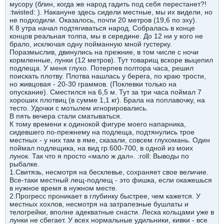
мусору (блин, когда же народ гадить под себя перестанет?!
:twisted: ). Накануне здесь сидели местные, мы их видели, но
не подходили. Оказалось, почти 20 метров (19,6 по эху).
К 8 утра начал подтягиваться народ. Собралась в конце
концов реальная толпа, мы в середине. До 12 ни у кого не
брало, исключая одну пойманную мной густерку.
Поразмыслив, двинулись на прежние, в том числе с ночи
кормленные, лунки (12 метров). Тут товарищ вскоре выцепил
подлеща. У меня глухо. Потерпев полтора часа, решил
поискать плотву. Плотва нашлась у берега, по краю трости,
но живцовая - 20-30 граммов. (Поклевки только на
опускание). Сместился на 6,5 м. Тут за три часа поймал 7
хороших плотвиц (в сумме 1,1 кг). Брала на поплавочку, на
тесто. Удочки с мотылем игнорировались.
В пять вечера стали сматываться.
К тому времени к одинокой фигуре моего напарника,
сидевшего по-прежнему на подлеща, подтянулись трое
местных - у них там в яме, сказали, совсем глухомань. Один
поймал подлещика, на вид гр.600-700, в одной из моих
лунок. Так что я просто «мало ж дал». :roll: Выводы по
рыбалке.
1.Свитязь, несмотря на бесклевье, сохраняет свое величие.
Все-таки местный лещ-подлещ - это фишка, если окажешься
в нужное время в нужном месте.
2.Прогресс проникает в глубинку быстрее, чем кажется. У
местных хохлов, несмотря на затрапезные бушлаты и
телогрейки, вполне адекватные снасти. Леска кольцами уже в
лунки не сбегает. У всех нормальные удильники, кивки - все