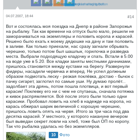
04.07.2007, 18:44
#14
Вот и состоялась моя поездка на Днепр в районе Запорожья
на рыбалку. Так как времени на отпуск было мало, решили не
заморачиваться на экземпляры и половить коропа и карасей.
Решено было ехать к моему дядюшке на дачу и там половить
в заливе. Как только приехали, нас сразу загнали обрывать
черешню, только потом был шашлык, горилочка и разведка
места. Выбрали подходящую кладочку и спать. Встали в 5.00
на воде уже в 5.20. Все кладки заняты местными дачниками,
пришлось становится между кустами на берегу. Развернули
фидеры, насадили червячка и вперед. Не успел должным
образом подмотать леску - резкая поклёвка, достаю - бычок с
пачку сигарет, заглотил по самые уши. Ну думаю пролёт...
задолбает эта дрянь, потом пошла плотвица, и вот первый
карасик! Поклевку его ни с чем не спутаешь, сначала потяжка
и кивок распрямляется. Всё после этого были только одни
карасики. Пробовал ловить на хлеб в надежде на коропа, но
карась обжирал шарик величиной с хорошую черешню,
пришлось ловить опять на червя. Итого за три часа под два
десятка карасей. У местного, у которого накануне вечером
был выведан секрет ловли на хлеб, тоже был ОП по коропу.
Так что рыбалка удалась но без экземпляров.
Фото
10