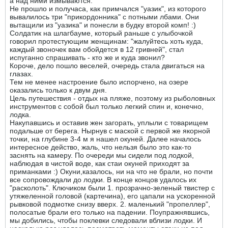
а над ними измываются.
Не прошло и получаса, как примчался "уазик", из которого
вывалилось три "прикордонника" с потными лбами. Они
вытащили из "уазика" и понесли в будку второй комп! :)
Солдатик на шлагбауме, который раньше с улыбочкой
говорил протестующим женщинам: "жалуйтесь хоть куда,
каждый звоночек вам обойдется в 12 гривней", стал
испуганно спрашивать - кто же и куда звонил?
Короче, дело пошло веселей, очередь стала двигаться на
глазах.
Тем не менее настроение было испорчено, на озере
оказались только к двум дня.
Цель путешествия - отдых на пляже, поэтому из рыболовных
инструментов с собой был только легкий спин и, конечно,
лодка.
Накупавшись и оставив жен загорать, уплыли с товарищем
подальше от берега. Нырнув с маской с первой же якорной
точки, на глубине 3-4 м я нашел окуней. Далее началось
интересное действо, жаль, что нельзя было это как-то
заснять на камеру. По очереди мы сидели под лодкой,
наблюдая в чистой воде, как стаи окуней приходят за
приманками :) Окуни,казалось, ни на что не брали, но почти
все сопровождали до лодки. В конце концов удалось их
"расколоть". Ключиком были 1. прозрачно-зеленый твистер с
утяжеленной головой (картечина), его цапали на ускоренной
рывковой подмотке снизу вверх. 2. маленький "пропеллер",
полосатые брали его только на падении. Поупражнявшись,
мы добились, чтобы поклевки следовали вблизи лодки. И