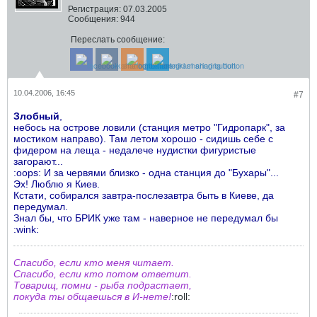
Регистрация:
07.03.2005
Сообщения:
944
Переслать сообщение:
10.04.2006, 16:45
#7
Злобный
,
небось на острове ловили (станция метро "Гидропарк", за
мостиком направо). Там летом хорошо - сидишь себе с
фидером на леща - недалече нудистки фигуристые
загорают...
:oops: И за червями близко - одна станция до "Бухары"...
Эх! Люблю я Киев.
Кстати, собирался завтра-послезавтра быть в Киеве, да
передумал.
Знал бы, что БРИК уже там - наверное не передумал бы
:wink:
Спасибо, если кто меня читает.
Спасибо, если кто потом ответит.
Товарищ, помни - рыба подрастает,
покуда ты общаешься в И-нете!
:roll: