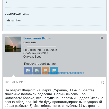
:)
распогодится...
Метки:
Нет
Болотный Корч
был там
Регистрация:
11.03.2005
Сообщения:
6347
Откуда:
Брест
Переслать сообщение:
03.10.2005, 21:31
#2
На озерах Шацкого нацпарка (Украина, 90 км о Бреста)
знакомые половили подлеща. Нормы вылова... оо...
колоссаль! Короче, все нарушено напрочь и щедрая Украина
слегка обеднела :lol: Не буду пропагандировать нездоровый
образ рыбалки 8) Из любопытного: с глубины 11 метров на