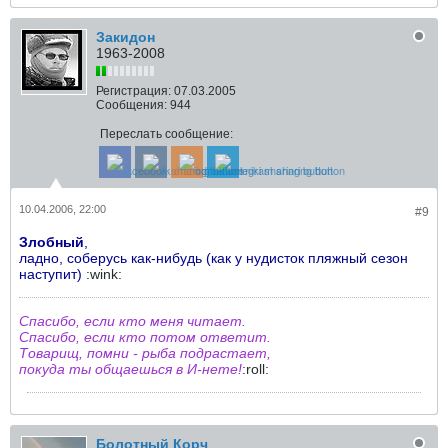
Закидон
1963-2008
Регистрация:
07.03.2005
Сообщения:
944
Переслать сообщение:
10.04.2006, 22:00
#9
Злобный
,
ладно, соберусь как-нибудь (как у нудисток пляжный сезон
наступит)
:wink:
Спасибо, если кто меня читает.
Спасибо, если кто потом ответит.
Товарищ, помни - рыба подрастает,
покуда ты общаешься в И-нете!
:roll:
Болотный Корч