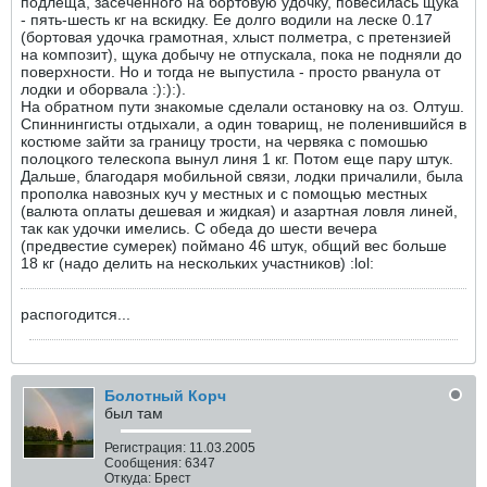
подлеща, засеченного на бортовую удочку, повесилась щука
- пять-шесть кг на вскидку. Ее долго водили на леске 0.17
(бортовая удочка грамотная, хлыст полметра, с претензией
на композит), щука добычу не отпускала, пока не подняли до
поверхности. Но и тогда не выпустила - просто рванула от
лодки и оборвала :):):).
На обратном пути знакомые сделали остановку на оз. Олтуш.
Спиннингисты отдыхали, а один товарищ, не поленившийся в
костюме зайти за границу трости, на червяка с помошью
полоцкого телескопа вынул линя 1 кг. Потом еще пару штук.
Дальше, благодаря мобильной связи, лодки причалили, была
прополка навозных куч у местных и с помощью местных
(валюта оплаты дешевая и жидкая) и азартная ловля линей,
так как удочки имелись. С обеда до шести вечера
(предвестие сумерек) поймано 46 штук, общий вес больше
18 кг (надо делить на нескольких участников) :lol:
распогодится...
Болотный Корч
был там
Регистрация:
11.03.2005
Сообщения:
6347
Откуда:
Брест