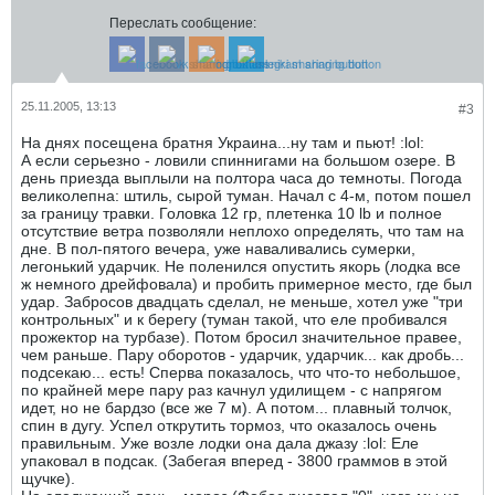
Переслать сообщение:
25.11.2005, 13:13
#3
На днях посещена братня Украина...ну там и пьют! :lol:
А если серьезно - ловили спиннигами на большом озере. В
день приезда выплыли на полтора часа до темноты. Погода
великолепна: штиль, сырой туман. Начал с 4-м, потом пошел
за границу травки. Головка 12 гр, плетенка 10 lb и полное
отсутствие ветра позволяли неплохо определять, что там на
дне. В пол-пятого вечера, уже наваливались сумерки,
легонький ударчик. Не поленился опустить якорь (лодка все
ж немного дрейфовала) и пробить примерное место, где был
удар. Забросов двадцать сделал, не меньше, хотел уже "три
контрольных" и к берегу (туман такой, что еле пробивался
прожектор на турбазе). Потом бросил значительное правее,
чем раньше. Пару оборотов - ударчик, ударчик... как дробь...
подсекаю... есть! Сперва показалось, что что-то небольшое,
по крайней мере пару раз качнул удилищем - с напрягом
идет, но не бардзо (все же 7 м). А потом... плавный толчок,
спин в дугу. Успел открутить тормоз, что оказалось очень
правильным. Уже возле лодки она дала джазу :lol: Еле
упаковал в подсак. (Забегая вперед - 3800 граммов в этой
щучке).