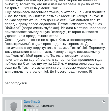
Ну что еще сказать про рыбалку, на которой не поймана
рыба? :) Только то, что ни о чем не жалеем. А уж по части
экстрима... "Их есть у меня". :lol:
Еще открылась маленькая тайна, о которой не имел понятия.
Оказывается, на Свитязе есть сиг. Местные кличут "рипус" и
сейчас заряжают на него донные сети. Сиг ловится только
перед и сразу после ледостава. Потом исчезает в глубинах
"байкала" (озеро очень глубокое). Из сига местное население
приготовляет самодельную "селедку", которая считается
украшением праздничного стола.
Сезон, думаю, все же не закрыт. Хоть и негостеприимно
"поэсктримили", сюда через недельку вернемся. Дело в том,
что именно в эту пору тут клюют самые "тетки" :lol: Перевожу:
так украинские спиннингисты именуют щук, называемых у
нас "мамки". Мой приятель Толик, с которым теперь
покатались на крутой волне, в конце ноября прошлого года
поймал на Свитязе щучку на 12.3 кг. А перед этим еще два
раза на 8. Так что смысл жизни в эти серые мокро-холодные
дни отнюдь не утрачен :lol: До Нового года - точно. 8)
распогодится...
Злобный
реткосная сволатч