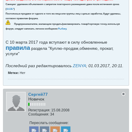
Санкции:
удаление объявления с запретом повторного размещения даже после истечения срока
(
4.4.16.*
)
Постоянные продажи от одного и того же лица или группы лиц с целью заработка, будут удалены,
согласно правилам форума.
Предпринимателям, желающим продать/рекламировать товар/торговую точку, используя
форум, следует
написать личное сообщение
Рыбаку
.
С 10 марта 2017 года вступают в силу обновленные
правила
раздела "Куплю-продам,обменяю, прокат,
услуги"
Последний раз редактировалось
ZENYA
;
01.03.2017, 20:11
.
Метки:
Нет
Сергей77
Новичок
Регистрация:
15.08.2008
Сообщения:
34
Переслать сообщение: