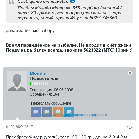
Сообщение от
mavetan
Продам Микадо Матрикс 555 (карбон) длинна 4,2
тест 80 грамм ручка неопрен,три колена + три
вершинки, новый, прошу 49 у.е. т.80291745860
давай за 60 тыс. заберу...
Время проведённое на рыбалке. Не входит в счёт жизни!
Поеду на рыбалку всегда, звоните 5623322 (МТС) Юрий
;)
Blondin
Пользователь
Регистрация:
06.06.2008
Сообщения:
164
Переслать сообщение:
04.09.2009, 23:17
#14
Преобрету Фидер (уголь), тест 100-120 гр., длина 3,9-4,2 м,