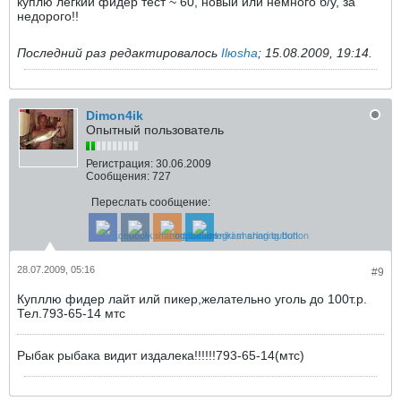
куплю легкий фидер тест ~ 60, новый или немного б/у, за
недорого!!
Последний раз редактировалось
Ilюsha
;
15.08.2009, 19:14
.
Dimon4ik
Опытный пользователь
Регистрация:
30.06.2009
Сообщения:
727
Переслать сообщение:
28.07.2009, 05:16
#9
Купллю фидер лайт илй пикер,желательно уголь до 100т.р.
Тел.793-65-14 мтс
Рыбак рыбака видит издалека!!!!!!793-65-14(мтс)