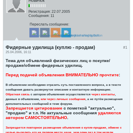
Новичок
Регистрация:
22.07.2005
Сообщения:
11
Переслать сообщение:
Фидерные удилища (куплю - продам)
#1
25.04.2006, 16:11
Тема для объявлений физических лиц о покупке/
продаже/обмене фидерных удилищ.
Перед подачей объявления ВНИМАТЕЛЬНО прочтите
:
В объявлении необходимо отразить суть поставленного вопроса, а в тексте
сообщения давать
развернутое описание и контактную информацию
.
Обратная связь
с автором объявления осуществляется
через контакты
,
данные в объявлении,
или через личные сообщения
, а не путём размещения
дополнительных сообщений в теме форума.
Запрещается цитирование
с пометкой "актуально",
"продано" и т.п. Не актуальные сообщения
удаляются
автором САМОСТОЯТЕЛЬНО
.
Запрещается повторное размещение объявления о купле-продаже, обмене с
целью выделить его на первом месте чаще, чем один раз в три недели.