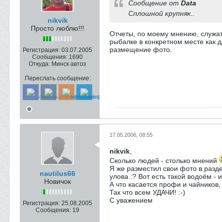
Сообщение от
Data
Сплошной крупняк..
nikvik
Просто люблю!!!
Отчеты, по моему мнению, служат
рыбалке в конкретном месте как д
размещение фото.
Регистрация:
03.07.2005
Сообщения:
1690
Откуда:
Минск автоз
Переслать сообщение:
17.05.2006, 08:55
nikvik
,
Сколько людей - столько мнений
Я же разместил свои фото в разд
nautilus66
улова :? Вот есть такой водоём - 
Новичок
А что касается профи и чайников,
Так что всем УДАЧИ! :-)
С уважением
Регистрация:
25.08.2005
Сообщения:
19