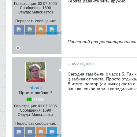
Ребята давайте жить дружно!
Регистрация:
03.07.2005
Сообщения:
1690
Откуда:
Минск автоз
Переслать сообщение:
Последний раз редактировалос
22.05.2006, 00:06
Сегодня там были с часов 5. Так 
:) забивают места. Просто отдыха
В итоге: повтор (см выше) фото с
nikvik
вишню, сохранили в холодильнике
Просто люблю!!!
Регистрация:
03.07.2005
Сообщения:
1690
Откуда:
Минск автоз
Переслать сообщение: