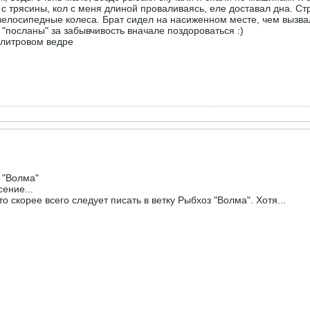
с трясины, кол с меня длиной проваливаясь, еле доставал дна. Стр
 велосипедные колеса. Брат сидел на насиженном месте, чем вызв
и "посланы" за забывчивость вначале поздороваться :)
илитровом ведре
 "Волма"
ение...
о скорее всего следует писать в ветку Рыбхоз "Волма". Хотя...