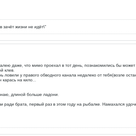
 зачёт жизни не идёт\"
Жалею даже, что мимо проехал в тот день, познакомились бы может 
й клев.
нь ловили у правого обводного канала недалеко от тебя(возле ост
 карась на кило...
знаю, длиной больше ладони.
 ради брата, первый раз в этом году на рыбалке. Намахался удочко