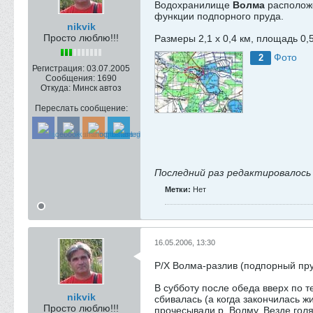
Водохранилище
Волма
расположе
функции подпорного пруда.
nikvik
Просто люблю!!!
Размеры 2,1 х 0,4 км, площадь 0,5
Фото
2
Регистрация:
03.07.2005
Сообщения:
1690
Откуда:
Минск автоз
Переслать сообщение:
Последний раз редактировалос
Метки:
Нет
16.05.2006, 13:30
Р/Х Волма-разлив (подпорный пр
В субботу после обеда вверх по 
nikvik
сбивалась (а когда закончилась ж
Просто люблю!!!
прочесывали р. Волму. Везде голя