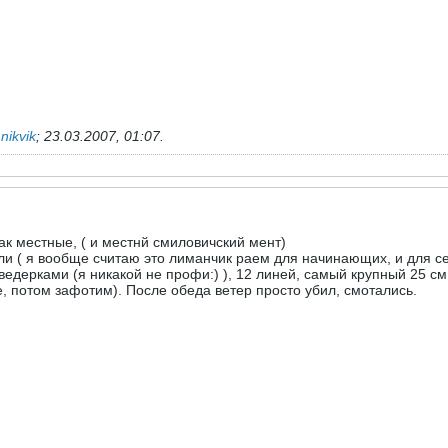
ь
nikvik
;
23.03.2007, 01:07
.
как местные, ( и местнй смиловичский мент)
ли ( я вообще считаю это лиманчик раем для начинающих, и для се
 ведерками (я никакой не профи:) ), 12 линей, самый крупный 25 см
, потом зафотим). После обеда ветер просто убил, смотались.