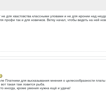
 не для хвастовства классными уловами и не для иронии над неуд
ля профи так и для новичков. Ветку начал, чтобы видеть на ней н
еле Платники для высказывания мнения о целесообразности платы 
и вот такая там ловится рыба.
 то иногда, кроме умения нужна ещё и удача!