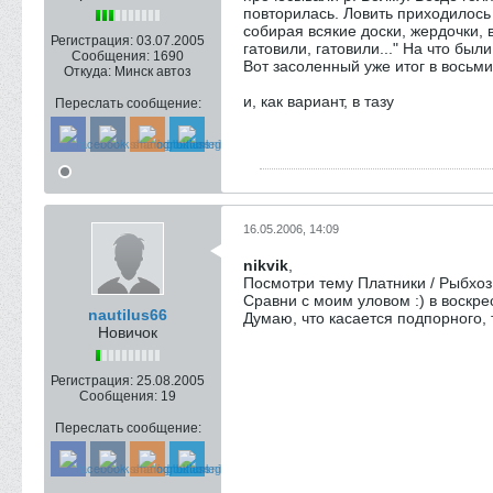
повторилась. Ловить приходилось 
собирая всякие доски, жердочки,
Регистрация:
03.07.2005
гатовили, гатовили..." На что был
Сообщения:
1690
Вот засоленный уже итог в восьм
Откуда:
Минск автоз
и, как вариант, в тазу
Переслать сообщение:
16.05.2006, 14:09
nikvik
,
Посмотри тему Платники / Рыбхоз
Сравни с моим уловом :) в воскрес
nautilus66
Думаю, что касается подпорного, т
Новичок
Регистрация:
25.08.2005
Сообщения:
19
Переслать сообщение: