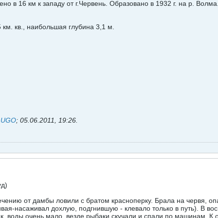
но в 16 км к западу от г.Червень. Образовано в 1932 г. на р. Вол
 км. кв., наибольшая глубина 3,1 м.
ь
UGO
;
05.06.2011, 19:26
.
уд)
течению от дамбы ловили с братом красноперку. Брала на червя, о
ивая-насаживал дохлую, подгнившую - клевало только в путь). В вос
к, воды очень мало, везде рыбаки скучали и спали по машинам. К 