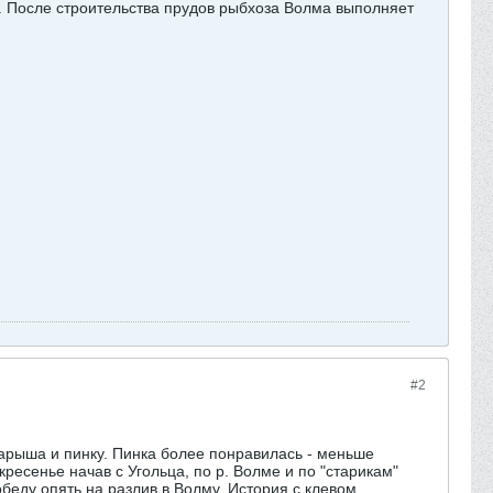
ма. После строительства прудов рыбхоза Волма выполняет
#2
парыша и пинку. Пинка более понравилась - меньше
кресенье начав с Угольца, по р. Волме и по "старикам"
обеду опять на разлив в Волму. История с клевом