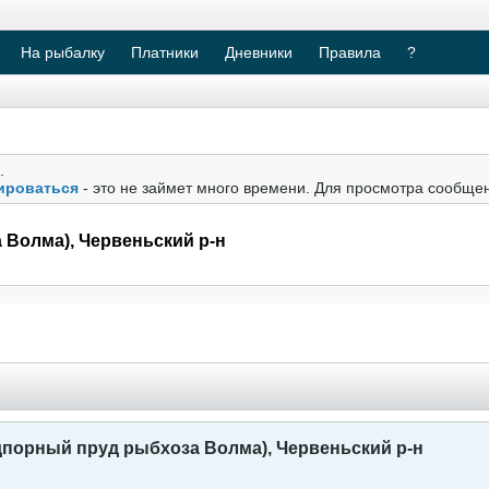
На рыбалку
Платники
Дневники
Правила
?
.
ироваться
- это не займет много времени. Для просмотра сообще
Волма), Червеньский р-н
порный пруд рыбхоза Волма), Червеньский р-н