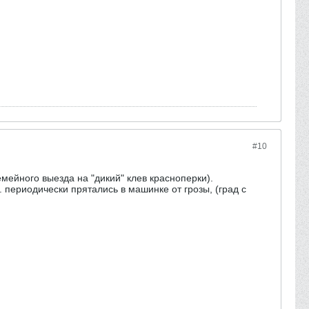
#10
мейного выезда на "дикий" клев красноперки).
. периодически прятались в машинке от грозы, (град с