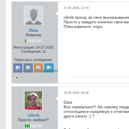
17.05.2006, 22:44
nikvik,прошу за свое высказывани
Просто у каждого конечно свои ме
Плиз,извините :oops:
Data
Новичок
Регистрация:
24.07.2005
Сообщения:
11
Переслать сообщение:
18.05.2006, 00:06
Data
Все нормально!!! Аж самому неудо
относящиеся напрямую к отчетам. 
nikvik
друга узнать :) ?
Просто люблю!!!