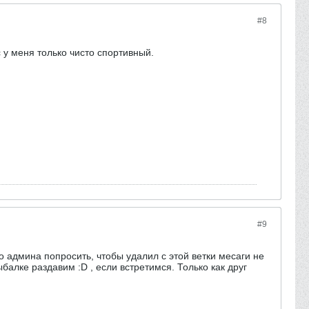
#8
с у меня только чисто спортивный.
#9
до админа попросить, чтобы удалил с этой ветки месаги не
алке раздавим :D , если встретимся. Только как друг