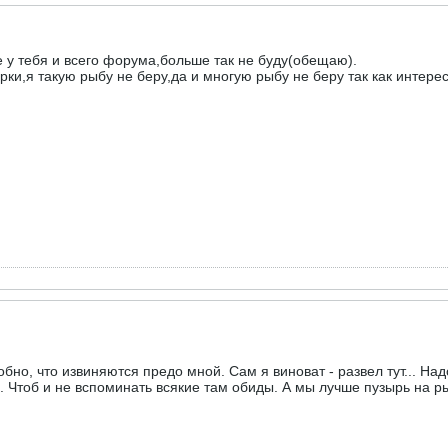
е у тебя и всего форума,больше так не буду(обещаю).
рки,я такую рыбу не беру,да и многую рыбу не беру так как интере
бно, что извиняются предо мной. Сам я виноват - развел тут... На
Чтоб и не вспоминать всякие там обиды. А мы лучше пузырь на рыб