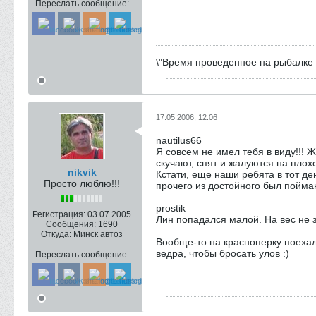
Переслать сообщение:
\"Время проведенное на рыбалке в
17.05.2006, 12:06
nautilus66
Я совсем не имел тебя в виду!!! 
скучают, спят и жалуются на плохо
nikvik
Кстати, еще наши ребята в тот де
Просто люблю!!!
прочего из достойного был пойман
prostik
Регистрация:
03.07.2005
Лин попадался малой. На вес не 
Сообщения:
1690
Откуда:
Минск автоз
Вообще-то на красноперку поехали
ведра, чтобы бросать улов :)
Переслать сообщение: