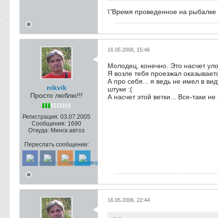
\"Время проведенное на рыбалке в
16.05.2006, 15:46
Молодец, конечно. Это насчет уло
Я возле тебя проезжал оказывается
А про себя... я ведь не имел в в
nikvik
штуки :(
Просто люблю!!!
А насчет этой ветки... Все-таки 
Регистрация:
03.07.2005
Сообщения:
1690
Откуда:
Минск автоз
Переслать сообщение:
16.05.2006, 22:44