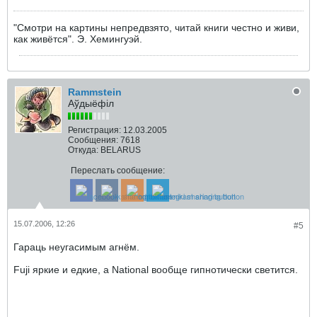
"Смотри на картины непредвзято, читай книги честно и живи,
как живётся". Э. Хемингуэй.
Rammstein
Аўдыёфіл
Регистрация:
12.03.2005
Сообщения:
7618
Откуда:
BELARUS
Переслать сообщение:
15.07.2006, 12:26
#5
Гараць неугасимым агнём.
Fuji яркие и едкие, а National вообще гипнотически светится.