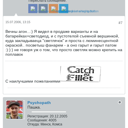
Переслать сообщение:
15.07.2006, 13:15
#7
Вечны агон...:) Я видел в продаже варианты и на
батарейках+светодиод, и с пустотелой съемной вершинкой,
куда закладываеца "светлячок" и проста с люминесцентной
окраской.. посветыш фанарем - а оно гарыт и гарыт патом
:):):) не говоря уж о том, что просто светляк можно крепить на
поплавок
С наилучшими пожеланиями
Psychopath
Пашка.
Регистрация:
20.12.2005
Сообщения:
4005
Откуда:
Минск, Комса