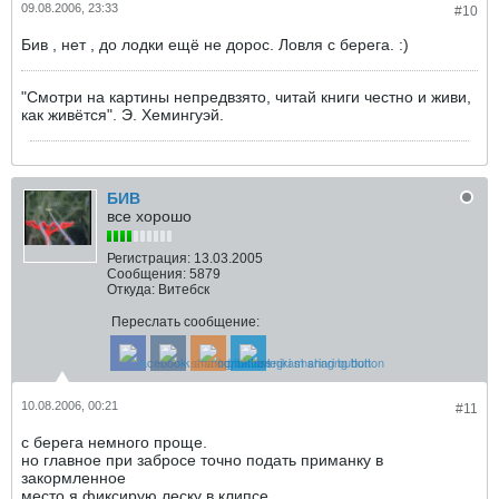
09.08.2006, 23:33
#10
Бив , нет , до лодки ещё не дорос. Ловля с берега. :)
"Смотри на картины непредвзято, читай книги честно и живи,
как живётся". Э. Хемингуэй.
БИВ
все хорошо
Регистрация:
13.03.2005
Сообщения:
5879
Откуда:
Витебск
Переслать сообщение:
10.08.2006, 00:21
#11
с берега немного проще.
но главное при забросе точно подать приманку в
закормленное
место я фиксирую леску в клипсе.