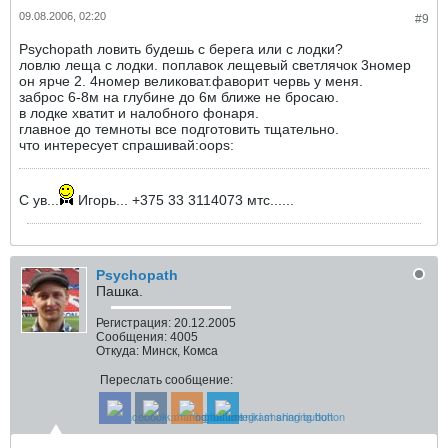
09.08.2006, 02:20
#9
Psychopath ловить будешь с берега или с лодки?
ловлю леща с лодки. поплавок лещевый светлячок 3номер
он ярче 2. 4номер великоват.фаворит червь у меня.
заброс 6-8м на глубине до 6м ближе не бросаю.
в лодке хватит и налобного фонаря.
главное до темноты все подготовить тщательно.
что интересует спрашивай:oops:
С ув...
Игорь... +375 33 3114073 мтс......
Psychopath
Пашка.
Регистрация:
20.12.2005
Сообщения:
4005
Откуда:
Минск, Комса
Переслать сообщение: