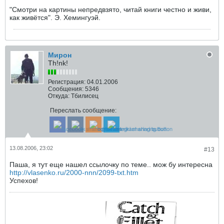
"Смотри на картины непредвзято, читай книги честно и живи,
как живётся". Э. Хемингуэй.
Мирон
Th!nk!
Регистрация:
04.01.2006
Сообщения:
5346
Откуда:
Тбилисец
Переслать сообщение:
13.08.2006, 23:02
#13
Паша, я тут еще нашел ссылочку по теме.. мож бу интересна
http://vlasenko.ru/2000-nnn/2099-txt.htm
Успехов!