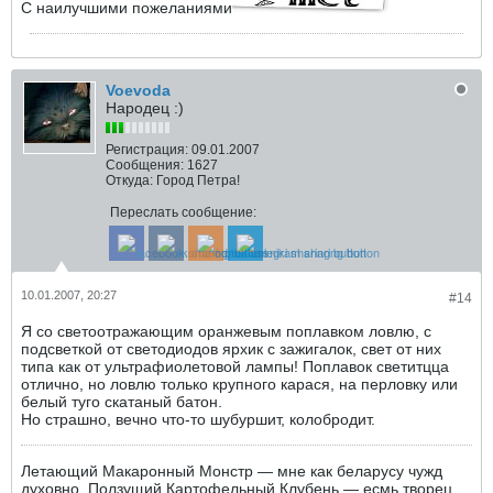
С наилучшими пожеланиями
Voevoda
Народец :)
Регистрация:
09.01.2007
Сообщения:
1627
Откуда:
Город Петра!
Переслать сообщение:
10.01.2007, 20:27
#14
Я со светоотражающим оранжевым поплавком ловлю, с
подсветкой от светодиодов ярхик с зажигалок, свет от них
типа как от ультрафиолетовой лампы! Поплавок светитцца
отлично, но ловлю только крупного карася, на перловку или
белый туго скатаный батон.
Но страшно, вечно что-то шубуршит, колобродит.
Летающий Макаронный Монстр — мне как беларусу чужд
духовно. Ползущий Картофельный Клубень — есмь творец