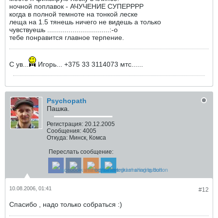
ночной поплавок - АЧУЧЕНИЕ СУПЕРРРР
когда в полной темноте на тонкой леске
леща на 1.5 тянешь ничего не видешь а только
чувствуешь ................................:-o
тебе понравится главное терпение.
С ув...
Игорь... +375 33 3114073 мтс......
Psychopath
Пашка.
Регистрация:
20.12.2005
Сообщения:
4005
Откуда:
Минск, Комса
Переслать сообщение:
10.08.2006, 01:41
#12
Cпасибо , надо только собраться :)