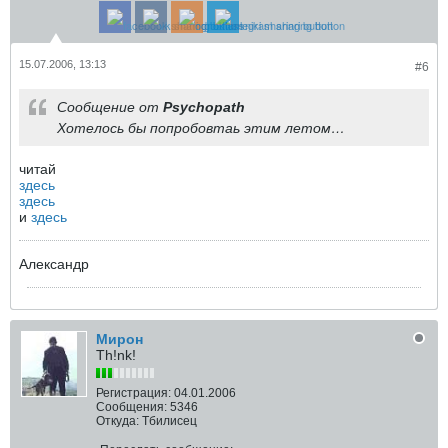
15.07.2006, 13:13
#6
Сообщение от
Psychopath
Хотелось бы попробовтаь этим летом…
читай
здесь
здесь
и
здесь
Александр
Мирон
Th!nk!
Регистрация:
04.01.2006
Сообщения:
5346
Откуда:
Тбилисец