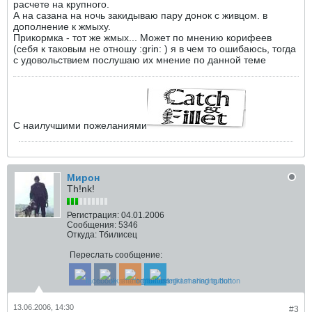
расчете на крупного.
А на сазана на ночь закидываю пару донок с живцом. в
дополнение к жмыху.
Прикормка - тот же жмых... Может по мнению корифеев
(себя к таковым не отношу :grin: ) я в чем то ошибаюсь, тогда
с удовольствием послушаю их мнение по данной теме
С наилучшими пожеланиями
Мирон
Th!nk!
Регистрация:
04.01.2006
Сообщения:
5346
Откуда:
Тбилисец
Переслать сообщение:
13.06.2006, 14:30
#3