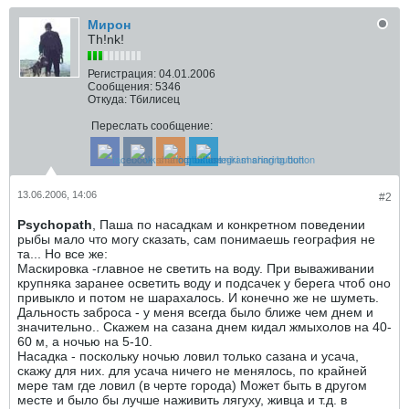
Мирон
Th!nk!
Регистрация:
04.01.2006
Сообщения:
5346
Откуда:
Тбилисец
Переслать сообщение:
13.06.2006, 14:06
#2
Psychopath
, Паша по насадкам и конкретном поведении
рыбы мало что могу сказать, сам понимаешь география не
та... Но все же:
Маскировка -главное не светить на воду. При вываживании
крупняка заранее осветить воду и подсачек у берега чтоб оно
привыкло и потом не шарахалось. И конечно же не шуметь.
Дальность заброса - у меня всегда было ближе чем днем и
значительно.. Скажем на сазана днем кидал жмыхолов на 40-
60 м, а ночью на 5-10.
Насадка - поскольку ночью ловил только сазана и усача,
скажу для них. для усача ничего не менялось, по крайней
мере там где ловил (в черте города) Может быть в другом
месте и было бы лучше наживить лягуху, живца и т.д. в