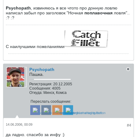
Psychopath
, извиняюсь я все чтото про донную ловлю
написал забыл про заголовок "Ночная
поплавочная
ловля"..
:? :?
С наилучшими пожеланиями
Psychopath
Пашка.
Регистрация:
20.12.2005
Сообщения:
4005
Откуда:
Минск, Комса
Переслать сообщение:
14.06.2006, 00:09
#4
да ладно. спасибо за инфу :)