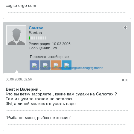
cogito ergo sum
Сантас
Santas
Регистрация:
10.03.2005
Сообщения:
129
Переслать сообщение:
30.06.2006, 02:56
#10
Best и Валерий
,
Что вы ветку засоряете , какие вам судаки на Селютах ?
Там и щуки то толком не осталось
ЗЫ, а линей мелких отпускать надо
"Рыба не мясо, рыбак не хозяин"