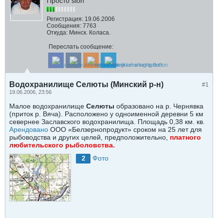
Просто slon
Регистрация:
19.06.2006
Сообщения:
7763
Откуда:
Минск. Коласа.
Переслать сообщение:
Водохранилище Селюты (Минский р-н)
#1
19.06.2006, 23:56
Малое водохранилище
Селюты
образовано на р. Чернявка
(приток р. Вяча). Расположено у одноименной деревни 5 км
севернее Заславского водохранилища. Площадь 0,38 км. кв.
Арендовано
ООО «Белзернопродукт» сроком на 25 лет для
рыбоводства и других целей, предположительно,
платного
любительского рыболовства.
Фото
2