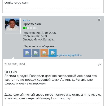
cogito ergo sum
slon
Просто slon
Регистрация:
19.06.2006
Сообщения:
7763
Откуда:
Минск. Коласа.
Переслать сообщение:
20.06.2006, 20:54
#4
OLEGIN
Ловили с лодки.Говорили дальше затопленый лес,если это
так,то что по поводу хорошей щуки.А линь действитльно
шорош и очень осторожен
Даже самый лютый зверь имеет каплю жалости, а я не имею,
и значит я не зверь. «Ричард 1» - Шекспир.