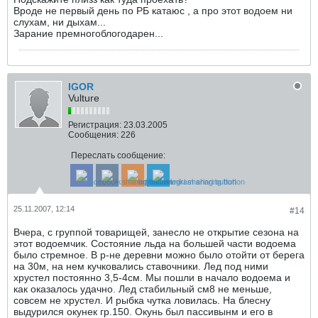
Вроде не первый день по РБ катаюс , а про этот водоем ни
слухам, ни дыхам...
Зарание премногоблогодарен...
IGOR
Vulture
Регистрация:
23.03.2005
Сообщения:
226
Переслать сообщение:
25.11.2007, 12:14
#14
Вчера, с группой товарищей, занесло не открытие сезона на
этот водоемчик. Состояние льда на большей части водоема
было стремное. В р-не деревни можно было отойти от берега
на 30м, на нем кучковались ставочники. Лед под ними
хрустел постоянно 3,5-4см. Мы пошли в начало водоема и
как оказалось удачно. Лед стабильный см8 не меньше,
совсем не хрустел. И рыбка чутка ловилась. На блесну
выдурился окунек гр.150. Окунь был пассивынм и его в