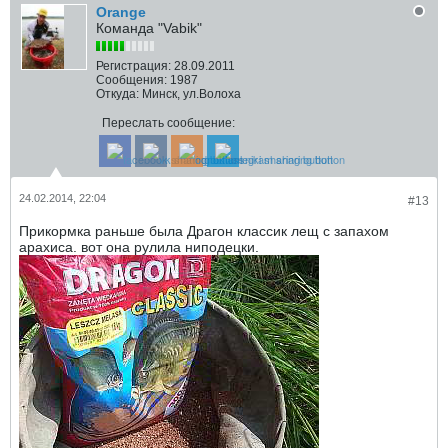
Orange
Команда "Vabik"
Регистрация:
28.09.2011
Сообщения:
1987
Откуда:
Минск, ул.Волоха
Переслать сообщение:
24.02.2014, 22:04
#13
Прикормка раньше была Драгон классик лещ с запахом
арахиса. вот она рулила ниподецки.