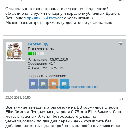
#8
Слышал что в конце прошлого сезона по Гродненской
области очень рулил по карпу и карасю клубничный Драгон.
Вот нашел
приличный катало
г с картинками :)
Можно рассмотреть прикормку достаточно досконально.
сергей щу
Пользователь
Регистрация:
08.03.2010
Сообщения:
417
Откуда:
г.Минск Малин
Переслать сообщение:
23.02.2014, 19:59
#9
Все зимние выезды в этом сезоне на ВВ кормились Dragon
Elite-Зимняя Лещ-мотыль, черная 0,75 кг и Elite-Зимняя Лещ-
мотыль,красный 0,75 кг -без хорошего улова не
уезжали,ловили по два дня,первый день кормились без
добавления мотыля,на второй день на особо отличившиеся