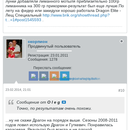
лунки добавляли лиманного мотыля приблизительно 100гр
лиманника на 300 гр прикормки-результат был еще лучше.По
лету на фидер или закидухи хорошо работала Dragon Elite -
Лещ Специальный
http://www.brik.org/showthread.php?
t...=1#post1545593
.
скорпион
Продвинутый пользователь
Регистрация:
23.01.2011
Сообщения:
1278
Переслать сообщение:
23.02.2014, 21:01
#10
Сообщение от
O l e g
Точно, по результатам очень похожи.
...ну не скажи Драгон на порядок выше. Сезоны 2008-2011
годов ловил использую Драгон и Гуткевич. Понравилась
карасевая. Результат был всегда и не плохой.