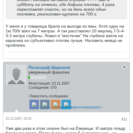
субботу на отмели, где дофига плотвы, 4 раза
переставлял снасти, но за день всего одын
поклевка, реализовал-щупачок на 700 г.
У меня и у товарища брала на выходе из ямы. Хотя одну на
1кг.700г взял на 7 метрах. А так расставлял 10 жерлиц 7-5-4-
3-2 метра глубины. Ловил в "местечке" На глубине взяла на
карасика но субъективно плотва лучше. Наловить живца не
проблема.
Полиграф Шариков
умеренный фанатюк
Регистрация:
10.11.2007
Сообщения:
570
Переслать сообщение:
22.12.2007, 22:52
#11
Уже два раза в этом сезоне был на Езерище. И завтра поеду.
Классное озеро. Первый раз - около 5 кг подлещика - на