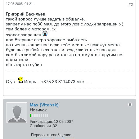
17.05.2005, 01:21
#2
Григорий Васильев
такой вопрос лучше задать в общалке.
запрет у нас по30 мая. до этого лов с лодки запрещен :-(
тем более с мотором. :x
эхолот запрещен
про Езерище озеро хорошее рыба есть
но оченнь капризное если тебе местные покажут места
будешь с рыбой .весна как и везде животные насадки.
сам был зимой пару раз и только потому что к другим не
подъехали
есть карта глубин
С ув...
Игорь... +375 33 3114073 мтс......
Max (Vitebsk)
Новичок
Регистрация:
12.02.2007
Сообщения:
32
Переслать сообщение: