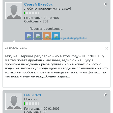
Сергей Витебск
Любите природу мать вашу!
Регистрация:
22.10.2007
Сообщения:
708
Переслать сообщение:
23.10.2007, 21:41
#6
езжу на Езерище регулярно - но в этом году - НЕ КЛЮЁТ...у
мя там живет дружбан - местный, ездил он на щуку в
прошлые выходные - рыба гуляет - но не клюёт! он чуть с
лодки не выпрыгнул когда щуки из воды выпрыгивали - на что
только не пробовал ловить и живца запускал - ни фи га... так
что пока я туду не езжу...будем ждать...
DiGu1979
Новичок
Регистрация:
09.01.2007
Сообщения:
56