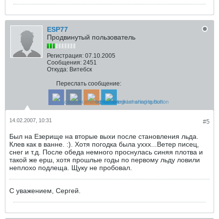
ESP77
Продвинутый пользователь
Регистрация:
07.10.2005
Сообщения:
2451
Откуда:
Витебск
Переслать сообщение:
14.02.2007, 10:31
#5
Был на Езерище на вторые выхи после становления льда.
Клев как в ванне. :). Хотя погодка была уххх...Ветер писец,
снег и т.д. После обеда немного проснулась синяя плотва и
такой же ерш, хотя прошлые годы по первому льду ловили
неплохо подлеща. Щуку не пробовал.
С уважением, Сергей.