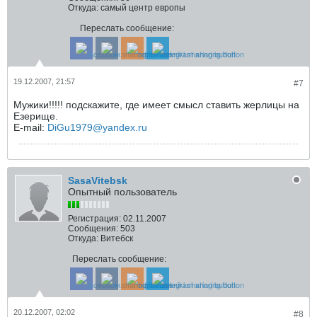
Откуда:
самый центр европы
Переслать сообщение:
19.12.2007, 21:57
#7
Мужики!!!!! подскажите, где имеет смысл ставить жерлицы на
Езерище.
E-mail:
DiGu1979@yandex.ru
SasaVitebsk
Опытный пользователь
Регистрация:
02.11.2007
Сообщения:
503
Откуда:
Витебск
Переслать сообщение:
20.12.2007, 02:02
#8