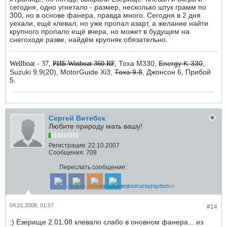
сегодня, одно угнетало - размер, несколько штук грамм по
300, но в основе фанера, правда много. Сегодня в 2 дня
уехали, ещё клевал, но уже пропал азарт, а желание найти
крупного пропало ещё вчера, но может в будущем на
снегоходе разве, найдём крупняк обязательно.
Тоха М330,
Energy K-330
,
Wellboat - 37,
РИБ Winboat 360 RF
,
Suzuki 9.9(20), MotorGuide Xi3,
Тоха 9.8
, Джонсон 6, Прибой
5.
Сергей Витебск
Любите природу мать вашу!
Регистрация:
22.10.2007
Сообщения:
708
Переслать сообщение:
04.01.2008, 01:57
#14
:) Езерище 2.01.08 клевало слабо в оновном фанера... из