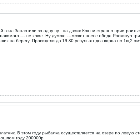
й взял.Заплатили за одну пут. на двоих.Как ни странно пристроить
накомого --- не клюе. Ну думаю ---может после обеда.Раскинул тр
шик на берегу. Просидели до 19.30 результат:два карпа по 1кг,2 а
латник. В этом году рыбалка осуществляется на озере по левую ст
прошлом году 200000р.