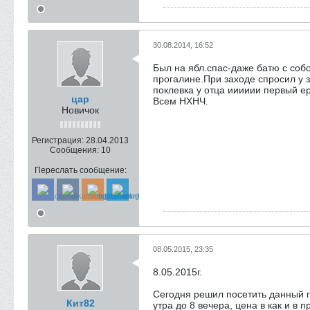
30.08.2014, 16:52
Был на ябл.спас-даже батю с собо
прогалине.При заходе спросил у з
поклевка у отца ииииии первый ер
цар
Всем НХНЧ.
Новичок
Регистрация:
28.04.2013
Сообщения:
10
Переслать сообщение:
08.05.2015, 23:35
8.05.2015г.
Сегодня решил посетить данный п
Кит82
утра до 8 вечера, цена в как и в 