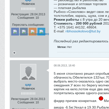
— рыбоводство и рыболовство
Новичок
— розничная и оптовая торговля
— платная рыбалка
Рыбхоз «Соколово» ведет свое ле
Регистрация:
28.04.2013
толстолобик, карась, щука, сом и
Сообщения:
10
Режим работы
с 8 утра до 20 веч
Стоимость - 200 000 рублей
201
Переслать сообщение:
Т. +375 1641 44132, 48604.
E-mail:
ribhossokolovo@tut.by
Последний раз редактировалос
Метки:
Нет
08.06.2013, 18:40
5 июня спонтанно решил опробыва
облачность.Обелетился-132тыс.70
выбрать место-оказалось одно с
цар
ожидания.У всех по берегу молчек
Новичок
карпик на кило,потом еще два ам
попрятались кроме одного-раскин
Регистрация:
28.04.2013
фидер причем конкретная.
Мин
Сообщения:
10
амура -6.5кг.Уехал в 19.30.Рыба