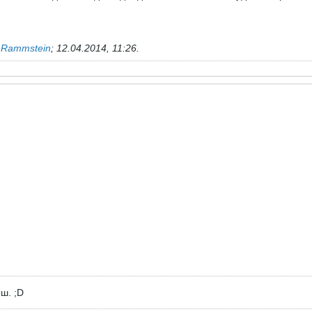
ь
Rammstein
;
12.04.2014, 11:26
.
ш. ;D