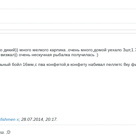
о дикий)) много мелкого карпика..очень много,домой уехало 3шт,1.
визжал)) очень нескучная рыбалка получилась :)
льный бойл 16мм,с пва конфетой,в конфету набивал пеллетс 8ку ф
ь
fishmen х
;
28.07.2014, 20:17
.
ш. ;D