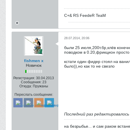
C+& RS FeedeR TeaM
28.07.2014, 20:06
были 25 июля,200т.бр,клёв конечн
поводком в 0.20,фрикцион просто 
fishmen х
кстати один фидер стоял на вани
Новичок
было)),но как то не свезло
Регистрация:
30.04.2013
Сообщения:
23
Откуда:
Пружаны
Переслать сообщение:
Последний раз редактировалос
на безрыбье... и сам раком встане