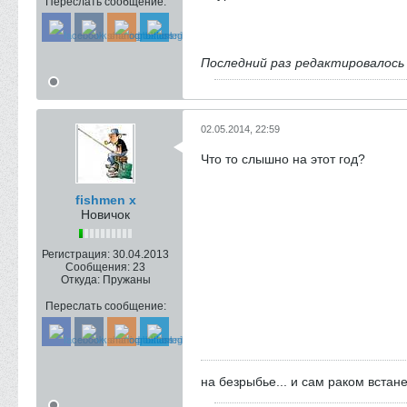
Переслать сообщение:
Последний раз редактировалос
02.05.2014, 22:59
Что то слышно на этот год?
fishmen х
Новичок
Регистрация:
30.04.2013
Сообщения:
23
Откуда:
Пружаны
Переслать сообщение:
на безрыбье... и сам раком встане