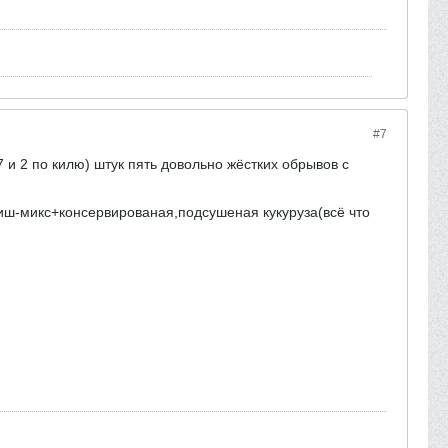
#7
7 и 2 по килю) штук пять довольно жёстких обрывов с
иш-микс+консервированая,подсушеная кукуруза(всё что