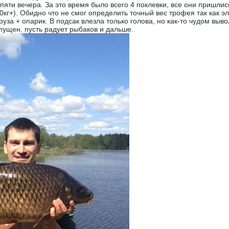
пяти вечера. За это время было всего 4 поклевки, все они пришлис
10кг+). Обидно что не смог определить точный вес трофея так как 
уза + опарик. В подсак влезла только голова, но как-то чудом выво
пущен, пусть радует рыбаков и дальше.