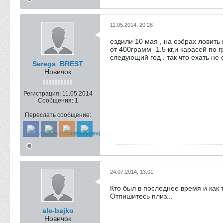
11.05.2014, 20:26
ездили 10 мая , на озёрах ловить
от 400грамм -1.5 кг,и карасей по
следующий год . так что ехать не
Serega_BREST
Новичок
Регистрация:
11.05.2014
Сообщения:
1
Переслать сообщение:
24.07.2014, 13:01
Кто был в последнее время и как 
Отпишитесь плиз...
ale-bajko
Новичок