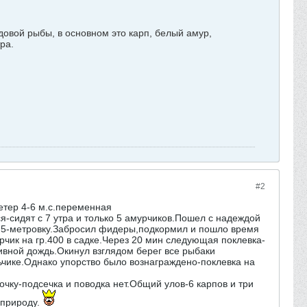
овой рыбы, в основном это карп, белый амур,
ра.
#2
етер 4-6 м.с.переменная
-сидят с 7 утра и только 5 амурчиков.Пошел с надеждой
у 5-метровку.Забросил фидеры,подкормил и пошло время
рчик на гр.400 в садке.Через 20 мин следующая поклевка-
ивной дождь.Окинул взглядом берег все рыбаки
льчике.Однако упорство было вознаграждено-поклевка на
очку-подсечка и поводка нет.Общий улов-6 карпов и три
 природу.