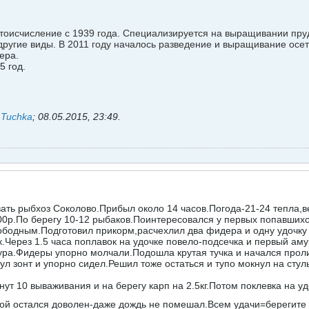
тоисчисление с 1939 года. Специализируется на выращивании пруд
 другие виды. В 2011 году началось разведение и выращивание осет
ера.
5 год.
ь
Tuchka
;
08.05.2015, 23:49
.
ть рыбхоз Соколово.Прибыл около 14 часов.Погода-21-24 тепла,в
0р.По берегу 10-12 рыбаков.Поинтересовался у первых попавшихся
вободным.Подготовил прикорм,расчехлил два фидера и одну удочк
.Через 1.5 часа поплавок на удочке повело-подсечка и первый аму
ура.Фидеры упорно молчали.Подошла крутая тучка и начался прол
ул зонт и упорно сидел.Решил тоже остаться и тупо мокнул на сту
ут 10 вываживания и на берегу карп на 2.5кг.Потом поклевка на уд
лкой остался доволен-даже дождь не помешал.Всем удачи=берегите