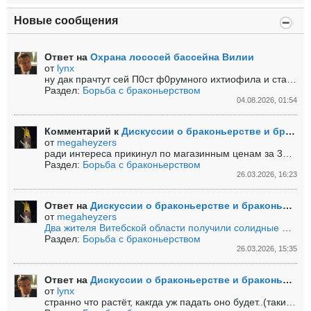
Новые сообщения
Ответ на
Охрана лососей бассейна Вилии
от
lynx
ну дак прачтут сей П0ст ф0румного ихтиофила и станут вывучаць=)...
Раздел:
Борьба с браконьерством
04.08.2026, 01:54
Комментарий к
Дискуссии о браконьерстве и браконьерах в Республике Беларусь
от
megaheyzers
ради интереса прикинул по магазинным ценам за 30 кг (на одного) - если крупным/насадочным...
Раздел:
Борьба с браконьерством
26.03.2026, 16:23
Ответ на
Дискуссии о браконьерстве и браконьерах в Республике Беларусь
от
megaheyzers
Два жителя Витебской области получили солидные штрафы за незаконную добычу мотыля.
Раздел:
Борьба с браконьерством
26.03.2026, 15:35
Ответ на
Дискуссии о браконьерстве и браконьерах в Республике Беларусь
от
lynx
странно что растёт, какгда уж падать оно будет..(такие ж штрафы страшышные(((