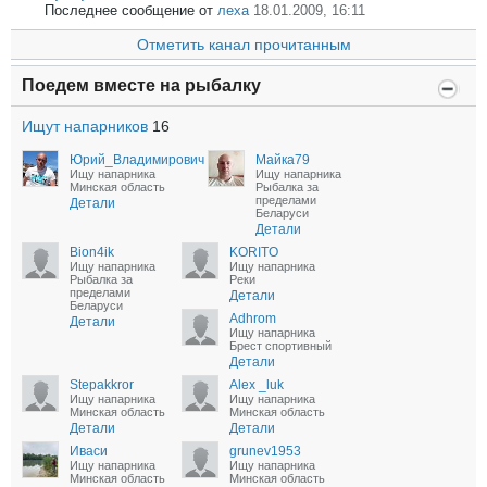
Последнее сообщение от
леха
18.01.2009, 16:11
Отметить канал прочитанным
Поедем вместе на рыбалку
Ищут напарников
16
Юрий_Владимирович
Майка79
Ищу напарника
Ищу напарника
Минская область
Рыбалка за
пределами
Детали
Беларуси
Детали
Bion4ik
KORITO
Ищу напарника
Ищу напарника
Рыбалка за
Реки
пределами
Детали
Беларуси
Adhrom
Детали
Ищу напарника
Брест спортивный
Детали
Stepakkror
Alex _luk
Ищу напарника
Ищу напарника
Минская область
Минская область
Детали
Детали
Иваси
grunev1953
Ищу напарника
Ищу напарника
Минская область
Минская область