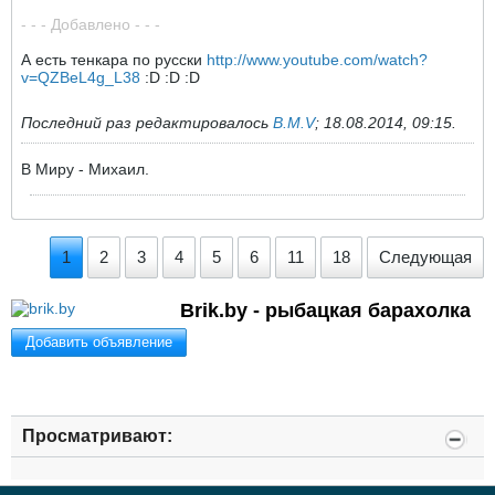
- - - Добавлено - - -
А есть тенкара по русски
http://www.youtube.com/watch?
v=QZBeL4g_L38
:D :D :D
Последний раз редактировалось
B.M.V
;
18.08.2014, 09:15
.
В Миру - Михаил.
1
2
3
4
5
6
11
18
Следующая
Brik.by - рыбацкая барахолка
Добавить объявление
Просматривают: