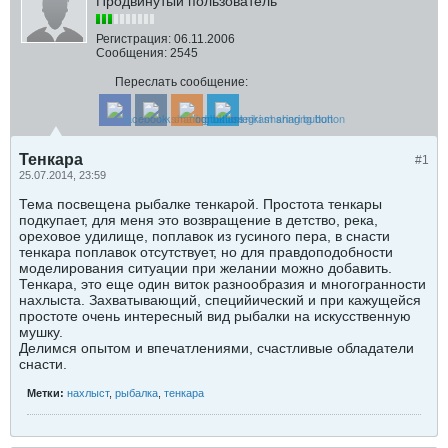
Продвинутый пользователь
Регистрация:
06.11.2006
Сообщения:
2545
Переслать сообщение:
Тенкара
#1
25.07.2014, 23:59
Тема посвещена рыбалке тенкарой. Простота тенкары
подкупает, для меня это возвращение в детство, река,
ореховое удилище, поплавок из гусиного пера, в снасти
тенкара поплавок отсутствует, но для правдоподобности
моделирования ситуации при желании можно добавить.
Тенкара, это еще один виток разнообразия и многогранности
нахлыста. Захватывающий, специйический и при кажущейся
простоте очень интересный вид рыбалки на искусственную
мушку.
Делимся опытом и впечатлениями, счастливые обладатели
снасти.
Метки:
нахлыст
,
рыбалка
,
тенкара