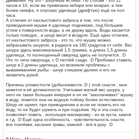
движения. Ну это - азбучные истины. По стопам - это 12
часов и 10, если же привязана кебари или мокрая, а тем
более нимфа, я опускаю удилище (дрифтую) ещё на пол
часа.
А отличия от нахлыстового заброса в том, что после
приводнения мушки я удилище поднимаю, под большим
углом к поверхности воды, а не держу вдоль. Воды касается
только поводок , а шнур висит в воздухе. Ещё одно отличие,
от нахлыстового заброса - это то, что мушку можно
забрасывать шнуром, в радиусе на 180 градусов от себя. Вес
шнура здесь максимальный 1,5 грамма, а длина 1,5 длины
удилища, то полноценный оверхед здесь не получится. :D
Что то типа оверхеда, с D петлёй сзади. :D Пробовал ставить
шнур в 2 длины удилища, но возникли проблемы с
вываживанием рыбы - шнур слишком далеко и его не
захватить рукой.
Причины уловистости (добычливости :D ) этой снасти , мне
кажется в её деликатности. Учитывая малый вес шнура, у
него не такая большая инерция и он не "заколачивает" мушку
в воду, ложится она на водную плёнку более естественно.
Шнур не шумит, при приводнении и если не ложить его на
воду, то не будет шуметь и при подъёме. Ну и эта снасть
позволяет ловить , используя маскировку - из за куста, камня
и т.д. :D Ещё одна особенность - чувствительность снасти,
все поклёвки, касания травы, камней - всё в руку. :D
В Миру - Михаил.