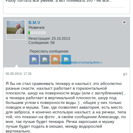
Рыбу топтать все умеем, а вот понимать это - не все...
B.M.V
Новичок
Регистрация:
25.10.2013
Сообщения:
58
Переслать сообщение:
06.08.2014, 17:26
#7
Я бы не стал сравнивать тенкару и нахлыст, это абсолютно
разные снасти, нахлыст работает в горизонтальной
плоскости, шнур на поверхности воды (или с заглублением) ,
а тенкара работает в вертикальной плоскости, шнур под
большим углом к поверхности воды.:) , общее у них только
поводок и мушка. Там, где позволяет акватория, есть место
для заброса, я конечно использую нахлыст, а на речках, типа
той, что показал на фото , в своём сообщении Александр, по
мне, так лучше будет тенкара. Речка заросшая и мушку
лучше будет подать в окошко, между водорослей
вертикально.