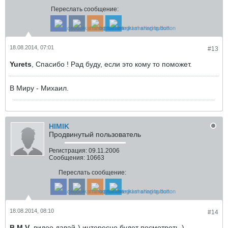
Переслать сообщение:
18.08.2014, 07:01
#13
Yurets
, Спасибо ! Рад буду, если это кому то поможет.
В Миру - Михаил.
HIMIK
Продвинутый пользователь
Регистрация:
09.11.2006
Сообщения:
10663
Переслать сообщение:
18.08.2014, 08:10
#14
B.M.V
, видео давай-) интересно будет посмотреть-)