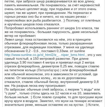
петлю, при забросе шнур разворачивается во всю длину,
память минимальная. Не понравилось: за счёт неровностей
очень сильно цепляет воду, при подъёме и от этого очень
шумит, так же шумит, при приводнении. На перекатах и
горных речках оно бы и ничего, но на наших речках -
переплюйках вся рыба разбегается. :) Поэтому, от плетёных
и кручёных шнуров пока отказался.
Попробовал использовать раннинг от шнура 1го класса, так
же не понравилось : большая парусность, даже несильный
ветер не пробивает.
Левел шнур: пока остановился на нём, это в принципе
обычная флюркарбоновая леска, только раскрашенная
отрезками, для индикации поклёвки. У меня на удилище
обозначение 0,2 - 0,6 , поставил 0,33мм. от sunline
http://www.sunline.co.jp/sl_html2/e_...niper_bms.html
, это у них
самый толстый, в 150 метровой размотке. При длине
удилища 3,90 поставил 4 метра и привязал ещё 2 метра
отрезок флюркарбона, диаметром 0,25 мм, поводок ставлю
на типетном кольце
или флюркарбоновый
(Питценбауэра) )
или обычной монолески, это в зависимости от условий, где
ловлю. От магазинных колец , из за их дороговизны
отказался, ставлю обычный бисер, внутренний диаметр 0,8
мм. На разрыв леска ему проигрывает.
По забросам: обычные спей забросы, с якорем "с воды" или
"с руки" , только стопы здесь на 12 часов и на 10, заваливать
больше нельзя. :) Если ловлю сухарём, то для просушки мухи
кручу круги в воздухе. Заметил, что мухи на тенкаре исчезают
значительно реже, меньше оставляю их на кустах. :) Кстати,