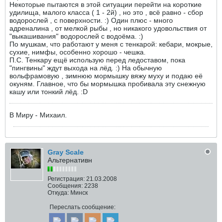
Некоторые пытаются в этой ситуации перейти на короткие
удилища, малого класса ( 1 - 2й) , но это , всё равно - сбор
водорослей , с поверхности. :) Один плюс - много
адреналина , от мелкой рыбы , но никакого удовольствия от
"выкашивания" водорослей с водоёма. :)
По мушкам, что работают у меня с тенкарой: кебари, мокрые,
сухие, нимфы, особенно хорошо - чешка.
П.С. Тенкару ещё использую перед ледоставом, пока
"пингвины" ждут выхода на лёд. :) На обычную
вольфрамовую , зимнюю мормышку вяжу муху и подаю её
окуням. Главное, что бы мормышка пробивала эту снежную
кашу или тонкий лёд. :D
В Миру - Михаил.
Gray Scale
Альтернативн
Регистрация:
21.03.2008
Сообщения:
2238
Откуда:
Минск
Переслать сообщение: