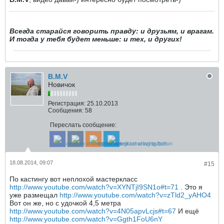
Всегда старайся говорить правду: и друзьям, и врагам.
И тогда у тебя будет меньше: и тех, и других!
B.M.V
Новичок
Регистрация:
25.10.2013
Сообщения:
58
Переслать сообщение:
18.08.2014, 09:07
#15
По кастингу вот неплохой мастеркласс
http://www.youtube.com/watch?v=XYNTjI9SN1o#t=71
. Это я
уже размещал
http://www.youtube.com/watch?v=zTld2_yAHO4
Вот он же, но с удочкой 4,5 метра
http://www.youtube.com/watch?v=4N05apvLcjs#t=67
И ещё
http://www.youtube.com/watch?v=Ggth1FoU6nY