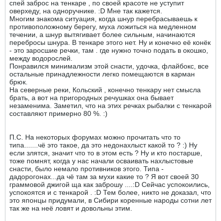
спей заброс на тенкаре , по своей красоте не уступит
оверхеду, на одноручнике. :D Мне так кажется.
Многим знакома ситуация, когда шнур перебрасываешь к
противоположному берегу, муха ложиться на медленном
течении, а шнур вытягивает более сильным, начинаются
перебросы шнура. В тенкаре этого нет. Ну и конечно её конёк
- это заросшие речки, там . где нужно точно подать в окошко,
между водорослей.
Понравился минимализм этой снасти, удочка, флайбокс, все
остальные принадлежности легко помещаются в карман
брюк.
На северные реки, Кольский , конечно тенкару нет смысла
брать, а вот на пригородных речушках она бывает
незаменима. Заметил, что на этих речках рыбалки с тенкарой
составляют примерно 80 %. :)
П.С. На некоторых форумах можно прочитать что то
типа.......чё это такое, да это недонахлыст какой то ? :) Ну
если злятся, значит что то в этом есть ? Ну и кто постарше,
тоже помнят, когда у нас начали осваивать нахлыстовые
снасти, было немало противников этого. Типа -
дадорогонах...да чё там за мухи какие то ? Я вот своей 30
граммовой джигой ща как заброшу ....:D Сейчас успокоились,
успокоятся и с тенкарой . :D Тем более, никто не доказал, что
это японцы придумали, в Сибири коренные народы сотни лет
так же на неё ловят и довольны этим.