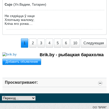
Cujo
(Ул.Вадим, Татарин)
Не сядзіцца ў хаце
Хлопчыку малому;
Кліча яго рэчка....
1
2
3
4
5
6
10
Следующая
Brik.by - рыбацкая барахолка
Добавить объявление
Просматривают:
ОО "БРИК"