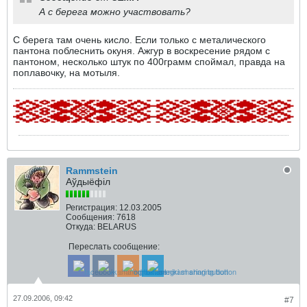
А с берега можно участвовать?
С берега там очень кисло. Если только с металического
пантона поблеснить окуня. Ажгур в воскресение рядом с
пантоном, несколько штук по 400грамм споймал, правда на
поплавочку, на мотыля.
Rammstein
Аўдыёфіл
Регистрация:
12.03.2005
Сообщения:
7618
Откуда:
BELARUS
Переслать сообщение:
27.09.2006, 09:42
#7