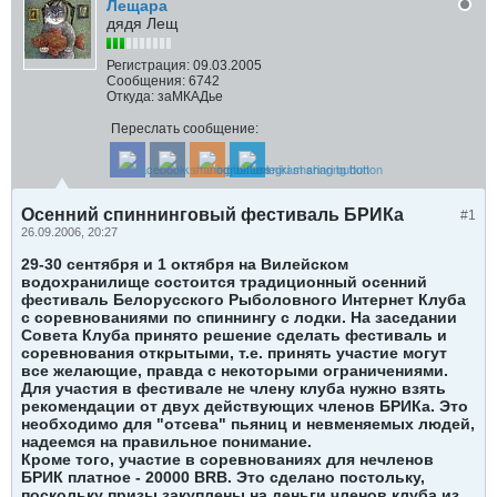
Лещара
дядя Лещ
Регистрация:
09.03.2005
Сообщения:
6742
Откуда:
заМКАДье
Переслать сообщение:
Осенний спиннинговый фестиваль БРИКа
#1
26.09.2006, 20:27
29-30 сентября и 1 октября на Вилейском
водохранилище состоится традиционный осенний
фестиваль Белорусского Рыболовного Интернет Клуба
с соревнованиями по спиннингу с лодки. На заседании
Совета Клуба принято решение сделать фестиваль и
соревнования открытыми, т.е. принять участие могут
все желающие, правда с некоторыми ограничениями.
Для участия в фестивале не члену клуба нужно взять
рекомендации от двух действующих членов БРИКа. Это
необходимо для "отсева" пьяниц и невменяемых людей,
надеемся на правильное понимание.
Кроме того, участие в соревнованиях для нечленов
БРИК платное - 20000 BRB. Это сделано постольку,
поскольку призы закуплены на деньги членов клуба из