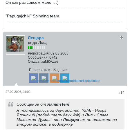
Он как раз совсем мало... :)
"Papugajchiki" Spinning team.
Лещара
дядя Лещ
Регистрация:
09.03.2005
Сообщения:
6742
Откуда:
заМКАДье
Переслать сообщение:
27.09.2006, 11:02
#14
Сообщение от
Rammstein
Я подписываюсь за двух гостей,
Yalik
- Игорь
Ялинский (победитель двух ФФ) и
Лис
- Слава
Максимов. Думаю, что
Лещара
им не откажет во
втором голосе, в поддержку.