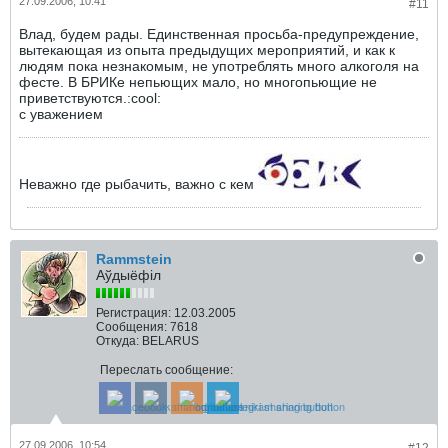
27.09.2006, 10:41
#11
Влад, будем рады. Единственная просьба-предупреждение,
вытекающая из опыта предыдущих мероприятий, и как к
людям пока незнакомым, не употреблять много алкоголя на
фесте. В БРИКе непьющих мало, но многопьющие не
приветствуются.:cool:
с уважением
Неважно где рыбачить, важно с кем
Rammstein
Аўдыёфіл
Регистрация:
12.03.2005
Сообщения:
7618
Откуда:
BELARUS
Переслать сообщение:
27.09.2006, 10:54