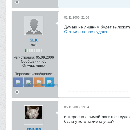
01.11.2006, 21:06
Думаю не лишним будет выложить
Статьи о ловле судака
SLK
n/a
Регистрация:
05.09.2006
Сообщения:
65
Откуда:
минск
Переслать сообщение:
05.11.2006, 19:34
интересно а зимой ловиться судак 
были у кого такие случаи?
SPINER