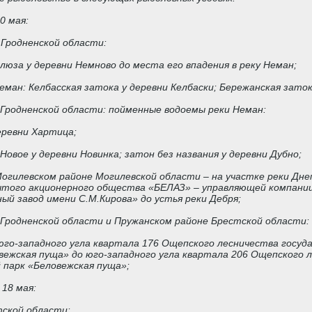
30 мая:
е Гродненской области:
люза у деревни Немново до места его впадения в реку Неман;
ман: Келбасская затока у деревни Келбаски; Бережанская заток
 Гродненской области: пойменные водоемы реки Неман:
еревни Хартица;
Новое у деревни Новинка; затон без названия у деревни Дубно;
 Могилевском районе Могилевской области – на участке реки Дн
того акционерного общества «БЕЛАЗ» – управляющей компании 
й завод имени С.М.Кирова» до устья реки Дебря;
е Гродненской области и Пружанском районе Брестской области:
 юго-западного угла квартала 176 Ощепского лесничества госуд
вежская пуща» до юго-западного угла квартала 206 Ощепского 
 парк «Беловежская пуща»;
 18 мая:
тской области: