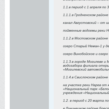
1.1.в период с 1 апреля по 
1.1.1.в Гродненском район
канал Августовский – от ш
пойменные водоемы реки Не
1.1.2.в Мостовском районе
озеро Старый Неман-1 у д
озеро Винобойское и озеро 
1.1.3.в городе Могилеве и
водозабора филиала откры
«Могилевский автомобильны
1.1.4.в Свислочском район
на участке реки Нарев от
«Национальный парк «Бело
учреждения «Национальный
1.2. в период с 20 марта по
в Лунинецком районе Брес