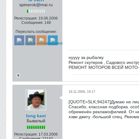
spinerok@mai.ru
Регистрация:
19.06.2006
Сообщения:
148
Переслать сообщение:
нуууу за рыбалку
Ремонт скутеров , Садового инст
РЕМОНТ МОТОРОВ ВСЕЙ МОТО
19.11.2006, 19:17
[QUOTE=SLK;94247]Думаю не лишн
Спасибо, классная подборка. особ
обременён рекламофилией. От нег
long kast
хэви джигу -большой спец. Реком
Бывалый
Регистрация:
17.03.2006
Сообщения:
22142