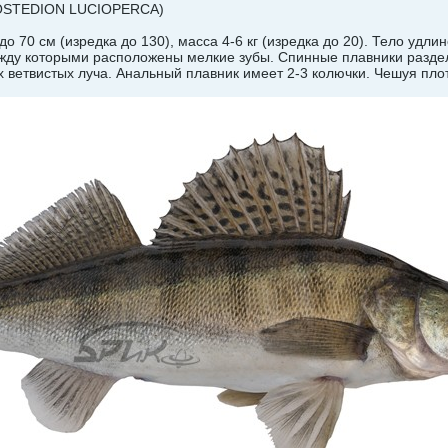
OSTEDION LUCIOPERCA)
о 70 см (изредка до 130), масса 4-6 кг (изредка до 20). Тело удли
жду которыми расположены мелкие зубы. Спинные плавники раздел
их ветвистых луча. Анальный плавник имеет 2-3 колючки. Чешуя пл