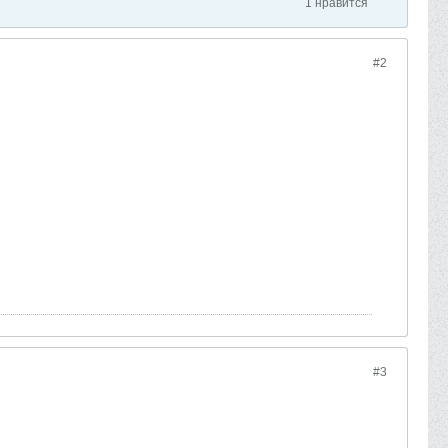
1 нравится
#2
#3