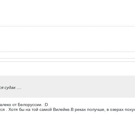
 судак ....
далеко от Белоруссии. :D
тся . Хотя бы на той самой Вилейке.В реках получше, в озерах поху