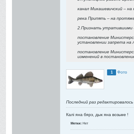
канал Микашевичский – на 
река Припять – на протяже
2.Признать утратившими 
постановление Министерст
установлении запрета на 
постановление Министерст
изменений в постановлени
Фото
1
Последний раз редактировалос
Калi яна бярэ, дык яна возьме !
Метки:
Нет