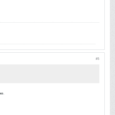
#5
же.