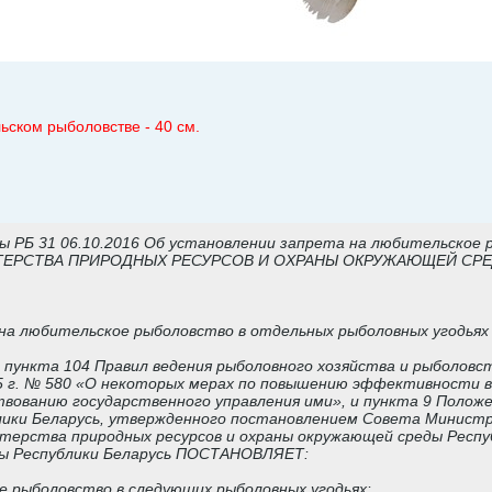
ском рыболовстве - 40 см.
 РБ 31 06.10.2016 Об установлении запрета на любительское 
ЕРСТВА ПРИРОДНЫХ РЕСУРСОВ И ОХРАНЫ ОКРУЖАЮЩЕЙ СРЕ
на любительское рыболовство в отдельных рыболовных угодьях
й пункта 104 Правил ведения рыболовного хозяйства и рыболов
05 г. № 580 «О некоторых мерах по повышению эффективности в
вованию государственного управления ими», и пункта 9 Положе
ики Беларусь, утвержденного постановлением Совета Министров
терства природных ресурсов и охраны окружающей среды Респу
ды Республики Беларусь ПОСТАНОВЛЯЕТ:
 рыболовство в следующих рыболовных угодьях: