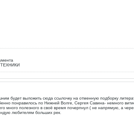
румента
-ТЕХНИКИ
им будет выложить сюда ссылочку на отменную подборку литера
енно понравилось по Нижней Волге, Сергея Савина- немного витиев
о много полезного в своё время почерпнул ( не напрямую, а через
ендую любителям больших рек.