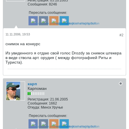
Регистрация:
05.10.2005
Сообщения:
8246
Переслать сообщение:
11.11.2006, 19:53
#2
снимок на конкурс
Из увиденного я отдаю свой голос Drozdу за снимок штекера
в виде ствола арт. орудия ( между фотографией Риты и
Туриста).
карп
Карпоман
Регистрация:
21.06.2005
Сообщения:
1662
Откуда:
Минск Уручье
Переслать сообщение: