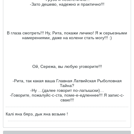
-Зато дешево, надежно и практично!!!
В глаза смотреть!!! Ну, Рита, покажи личико! Я ж серьезными
намерениями, даже на колени стать могу!!! :)
Ой, Сережа, вы любую уговорите!!!
-Рита, так какая ваша Главная Латвийская Рыболовная
Тайна?
-Ну …(далее говорит по-латышски)…
-Говорите, пожалуйс-с-ста, поме-е-едленнее!!! Я запис-с-
сваю!!!
Калi яна бярэ, дык яна возьме !