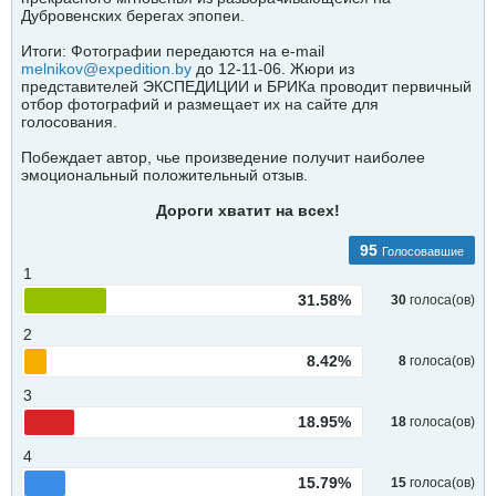
Дубровенских берегах эпопеи.
Итоги: Фотографии передаются на e-mail
melnikov@expedition.by
до 12-11-06. Жюри из
представителей ЭКСПЕДИЦИИ и БРИКа проводит первичный
отбор фотографий и размещает их на сайте для
голосования.
Побеждает автор, чье произведение получит наиболее
эмоциональный положительный отзыв.
Дороги хватит на всех!
95
Голосовавшие
1
31.58%
30
голоса(ов)
2
8.42%
8
голоса(ов)
3
18.95%
18
голоса(ов)
4
15.79%
15
голоса(ов)