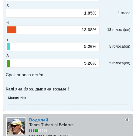
5
1.05%
1
голос
6
13.68%
13
голоса(ов)
7
5.26%
5
голоса(ов)
8
5.26%
5
голоса(ов)
Срок опроса истёк.
Калi яна бярэ, дык яна возьме !
Метки:
Нет
Водолей
Team Tubertini Belarus