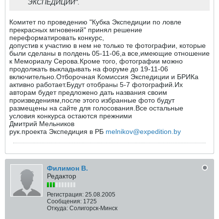
ЭКСПЕДИЦИИ".
Комитет по проведению "Кубка Экспедиции по ловле
прекрасных мгновений" принял решение
переформатировать конкурс,
допустив к участию в нем не только те фотографии, которые
были сделаны в полдень 05-11-06,а все,имеющие отношение
к Мемориалу Серова.Кроме того, фотографии можно
продолжать выкладывать на форуме до 19-11-06
включительно.Отборочная Комиссия Экспедиции и БРИКа
активно работает.Будут отобраны 5-7 фотографий.Их
авторам будет предложено дать названия своим
произведениям,после этого избранные фото будут
размещены на сайте для голосования.Все остальные
условия конкурса остаются прежними
Дмитрий Мельников
рук.проекта Экспедиция в РБ
melnikov@expedition.by
Филимон В.
Редактор
Регистрация:
25.08.2005
Сообщения:
1725
Откуда:
Солигорск-Минск