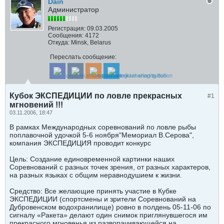
Dain
Администратор
Регистрация:
09.03.2005
Сообщения:
4172
Откуда:
Minsk, Belarus
Переслать сообщение:
Кубок ЭКСПЕДИЦИИ по ловле прекрасных
#1
мгновений !!!
03.11.2006, 18:47
В рамках Международных соревнований по ловле рыбы
поплавочной удочкой 5-6 ноября"Мемориал В.Серова",
компания ЭКСПЕДИЦИЯ проводит конкурс
Цель: Создание единовременной картинки наших
Соревнований с разных точек зрения, от разных характеров,
на разных языках с общим неравнодушием к жизни.
Средство: Все желающие принять участие в Кубке
ЭКСПЕДИЦИИ (спортсмены и зрители Соревнований на
Дубровенском водохранилище) ровно в полдень 05-11-06 по
сигналу «Ракета» делают один снимок приглянувшегося им
прекрасного мгновенья из разворачивающейся на