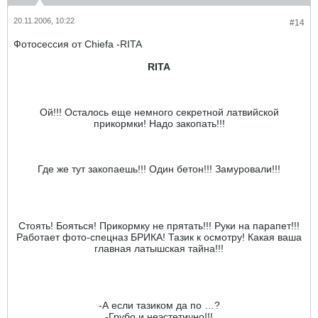
20.11.2006, 10:22
#14
Фотосессия от Chiefa -RITA
RITA
Ой!!! Осталось еще немного секретной латвийской
прикормки! Надо закопать!!!
Где же тут закопаешь!!! Один бетон!!! Замуровали!!!
Стоять! Бояться! Прикормку не прятать!!! Руки на парапет!!!
Работает фото-спецназ БРИКА! Тазик к осмотру! Какая ваша
главная латышская тайна!!!
-А если тазиком да по …?
-Грубо и неэстетично!!!