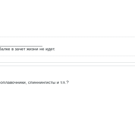
__________________
алке в зачет жизни не идет.
оплавочники, спиннингисты и т.п.?