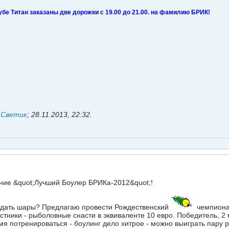
лубе Титан заказаны две дорожки с 19.00 до 21.00. на фамилию БРИК!
ь
Светик
;
28.11.2013, 22:32
.
вание &quot;Лучший Боулер БРИКа-2012&quot;!
кидать шары? Предлагаю провести Рождественский
чемпионат
астники - рыболовные снасти в эквиваленте 10 евро. Победитель, 2
мя потренироваться - боулинг дело хитрое - можно выиграть пару 