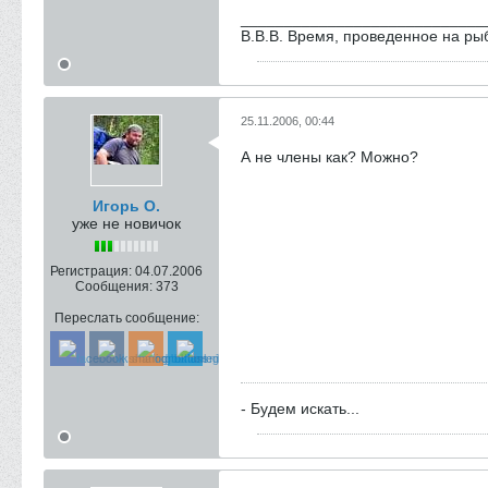
____________________________
В.В.В. Время, проведенное на рыб
25.11.2006, 00:44
А не члены как? Можно?
Игорь О.
уже не новичок
Регистрация:
04.07.2006
Сообщения:
373
Переслать сообщение:
- Будем искать...