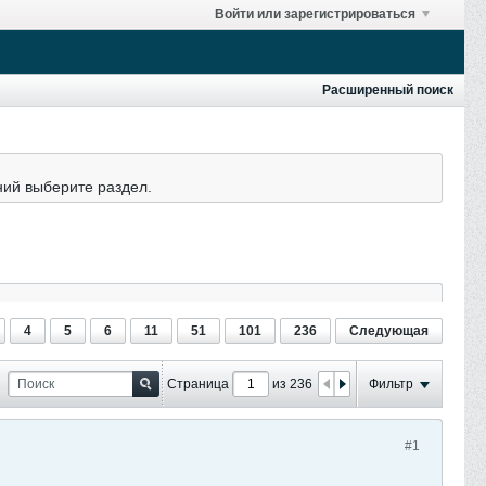
Войти или зарегистрироваться
Расширенный поиск
ний выберите раздел.
4
5
6
11
51
101
236
Следующая
Страница
из 236
Фильтр
#1