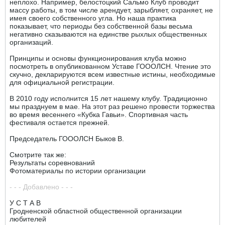
неплохо. Например, белостоцкий Сальмо Клуб проводит
массу работы, в том числе арендует, зарыбляет, охраняет, не
имея своего собственного угла. Но наша практика
показывает, что периоды без собственной базы весьма
негативно сказываются на единстве рыхлых общественных
организаций.
Принципы и основы функционирования клуба можно
посмотреть в опубликованном Уставе ГОООЛСН. Чтение это
скучно, декларируются всем известные истины, необходимые
для официальной регистрации.
В 2010 году исполнится 15 лет нашему клубу. Традиционно
мы празднуем в мае. На этот раз решено провести торжества
во время весеннего «Кубка Гавьи». Спортивная часть
фестиваля остается прежней.
Председатель ГОООЛСН Быков В.
Смотрите так же:
Результаты соревнований
Фотоматериалы по истории организации
- - - Добавлено - - -
У С Т А В
Гродненской областной общественной организации
любителей