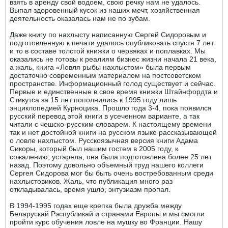
взять в аренду свой водоем, свою речку нам не удалось.
Выпал здоровенный кусок из наших мечт, хозяйственная
деятельность оказалась нам не по зубам.
Даже книгу по нахлысту написанную Сергей Сидоровым и
подготовленную к печати удалось опубликовать спустя 7 лет
и то в составе толстой книжки о червяках и поплавках. Мы
оказались не готовы к реалиям бизнес жизни начала 21 века,
а жаль, книга «Ловля рыбы нахлыстом» была первым
достаточно современным материалом на постсоветском
пространстве. Информационный голод существует и сейчас.
Первые и единственные в свое время книжки Штайнфордта и
Стикутса за 15 лет пополнились к 1995 году лишь
энциклопедией Курноцика. Прошло года 3-4, пока появился
русский перевод этой книги в усеченном варианте, а так
читали с чешско-русским словарем. К настоящему времени
так и нет достойной книги на русском языке рассказывающей
о ловле нахлыстом. Русскоязычная версия книги Адама
Сикоры, который был нашим гостем в 2005 году, к
сожалению, устарела, она была подготовлена более 25 лет
назад. Поэтому довольно объемный труд нашего коллеги
Сергея Сидорова мог бы быть очень востребованным среди
нахлыстовиков. Жаль, что публикация много раз
откладывалась, время ушло, энтузиазм пропал.
В 1994-1995 годах еще крепка была дружба между
Беларускай Рэспубликай и странами Европы и мы смогли
пройти курс обучения ловле на мушку во Франции. Нашу