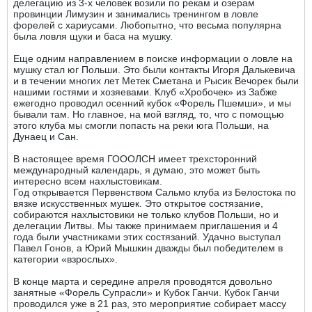
делегацию из 3-х человек возили по рекам и озерам
провинции Лимузин и занимались тренингом в ловле
форелей с хариусами. Любопытно, что весьма популярна
была ловля щуки и баса на мушку.
Еще одним направлением в поиске информации о ловле на
мушку стал юг Польши. Это были контакты Игоря Далькевича
и в течении многих лет Метек Сметана и Рысик Вечорек были
нашими гостями и хозяевами. Клуб «Хробочек» из Забже
ежегодно проводил осенний кубок «Форель Пшемши», и мы
бывали там. Но главное, на мой взгляд, то, что с помощью
этого клуба мы смогли попасть на реки юга Польши, на
Дунаец и Сан.
В настоящее время ГОООЛСН имеет трехсторонний
международный календарь, я думаю, это может быть
интересно всем нахлыстовикам.
Год открывается Первенством Сальмо клуба из Белостока по
вязке искусственных мушек. Это открытое состязание,
собираются нахлыстовики не только клубов Польши, но и
делегации Литвы. Мы также принимаем приглашения и 4
года были участниками этих состязаний. Удачно выступал
Павел Гонов, а Юрий Мышкин дважды был победителем в
категории «взрослых».
В конце марта и середине апреля проводятся довольно
занятные «Форель Супрасли» и Кубок Ганчи. Кубок Ганчи
проводился уже в 21 раз, это мероприятие собирает массу