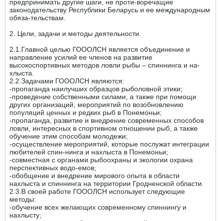
предпринимать другие шаги, не проти-воречащие
законодательству Республики Беларусь и ее международным
обяза-тельствам.
2. Цели, задачи и методы деятельности.
2.1.Главной целью ГОООЛСН является объединение и
направление усилий ее членов на развитие
высокоспортивных методов ловли рыбы – спиннинга и на-
хлыста.
2.2.Задачами ГОООЛСН являются:
-пропаганда наилучших образцов рыболовной этики;
-проведение собственными силами, а также при помощи
других организаций, мероприятий по возобновлению
популяций ценных и редких рыб в Понемоньи;
-пропаганда, развитие и внедрение современных способов
ловли, интересных в спортивном отношении рыб, а также
обучение этим способам молодежи;
-осуществление мероприятий, которые послужат интеграции
любителей спин-нинга и нахлыста в Понемоньи;
-совместная с органами рыбоохраны и экологии охрана
перспективных водо-емов;
-обобщение и внедрение мирового опыта в области
нахлыста и спиннинга на территории Гродненской области.
2.3.В своей работе ГОООЛСН использует следующие
методы:
-обучение всех желающих современному спиннингу и
нахлысту;