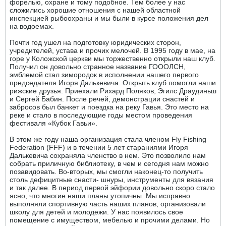
форелью, охране и тому подобное. Тем более у нас
сложились хорошие отношения с нашей областной
инспекцией рыбоохраны и мы были в курсе положения дел
на водоемах.
Почти год ушел на подготовку юридических сторон,
учредителей, устава и прочих мелочей. В 1995 году в мае, на
горе у Коложской церкви мы торжественно открыли наш клуб.
Получил он довольно странное название ГОООЛСН,
эмблемой стал зимородок в исполнении нашего первого
председателя Игоря Далькевича. Открыть клуб помогли наши
рижские друзья. Приехали Рихард Поляков, Эгилс Драудиньш
и Сергей Бабин. После речей, демонстрации снастей и
забросов был банкет и поездка на реку Гавья. Это место на
реке и стало в последующие годы местом проведения
фестиваля «Кубок Гавьи».
В этом же году наша организация стала членом Fly Fishing
Federation (FFF) и в течении 5 лет стараниями Игоря
Далькевича сохраняла членство в нем. Это позволило нам
собрать приличную библиотеку, в чем и сегодня нам можно
позавидовать. Во-вторых, мы смогли наконец-то получить
столь дефицитные снасти- шнуры, инструменты для вязания
и так далее. В период первой эйфории довольно скоро стало
ясно, что многие наши планы утопичны. Мы исправно
выполняли спортивную часть наших планов, организовали
школу для детей и молодежи. У нас появилось свое
помещение с имуществом, мебелью и прочими делами. Но