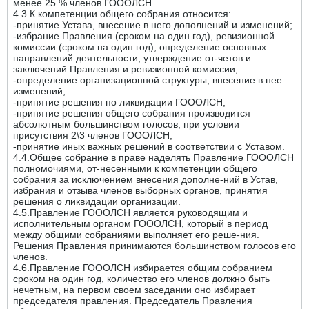
менее 25 % членов ГОООЛСН.
4.3.К компетенции общего собрания относится:
-принятие Устава, внесение в него дополнений и изменений;
-избрание Правления (сроком на один год), ревизионной
комиссии (сроком на один год), определение основных
направлений деятельности, утверждение от-четов и
заключений Правления и ревизионной комиссии;
-определение организационной структуры, внесение в нее
изменений;
-принятие решения по ликвидации ГОООЛСН;
-принятие решения общего собрания производится
абсолютным большинством голосов, при условии
присутствия 2\3 членов ГОООЛСН;
-принятие иных важных решений в соответствии с Уставом.
4.4.Общее собрание в праве наделять Правление ГОООЛСН
полномочиями, от-несенными к компетенции общего
собрания за исключением внесения дополне-ний в Устав,
избрания и отзыва членов выборных органов, принятия
решения о ликвидации организации.
4.5.Правление ГОООЛСН является руководящим и
исполнительным органом ГОООЛСН, который в период
между общими собраниями выполняет его реше-ния.
Решения Правления принимаются большинством голосов его
членов.
4.6.Правление ГОООЛСН избирается общим собранием
сроком на один год, количество его членов должно быть
нечетным, на первом своем заседании оно избирает
председателя правления. Председатель Правления