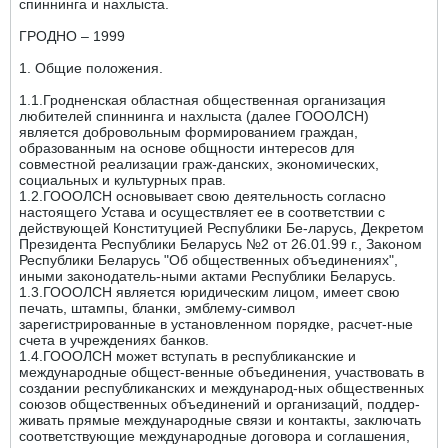
спиннинга и нахлыста.
ГРОДНО – 1999
1. Общие положения.
1.1.Гродненская областная общественная организация
любителей спиннинга и нахлыста (далее ГОООЛСН)
является добровольным формированием граждан,
образованным на основе общности интересов для
совместной реализации граж-данских, экономических,
социальных и культурных прав.
1.2.ГОООЛСН основывает свою деятельность согласно
настоящего Устава и осуществляет ее в соответствии с
действующей Конституцией Республики Бе-ларусь, Декретом
Президента Республики Беларусь №2 от 26.01.99 г., Законом
Республики Беларусь "Об общественных объединениях",
иными законодатель-ными актами Республики Беларусь.
1.3.ГОООЛСН является юридическим лицом, имеет свою
печать, штампы, бланки, эмблему-символ
зарегистрированные в установленном порядке, расчет-ные
счета в учреждениях банков.
1.4.ГОООЛСН может вступать в республиканские и
международные общест-венные объединения, участвовать в
создании республиканских и международ-ных общественных
союзов общественных объединений и организаций, поддер-
живать прямые международные связи и контакты, заключать
соответствующие международные договора и соглашения,