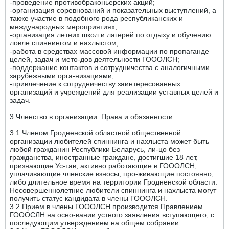
-проведение противобраконьерских акций;
-организация соревнований и показательных выступлений, а
также участие в подобного рода республиканских и
международных мероприятиях;
-организация летних школ и лагерей по отдыху и обучению
ловле спиннингом и нахлыстом;
-работа в средствах массовой информации по пропаганде
целей, задач и мето-дов деятельности ГОООЛСН;
-поддержание контактов и сотрудничества с аналогичными
зарубежными орга-низациями;
-привлечение к сотрудничеству заинтересованных
организаций и учреждений для реализации уставных целей и
задач.
3.Членство в организации. Права и обязанности.
3.1.Членом Гродненской областной общественной
организации любителей спиннинга и нахлыста может быть
любой гражданин Республики Беларусь, ли-цо без
гражданства, иностранные граждане, достигшие 18 лет,
признающие Ус-тав, активно работающие в ГОООЛСН,
уплачивающие членские взносы, про-живающие постоянно,
либо длительное время на территории Гродненской области.
Несовершеннолетние любители спиннинга и нахлыста могут
получить статус кандидата в члены ГОООЛСН.
3.2.Прием в члены ГОООЛСН производится Правлением
ГОООСЛН на осно-вании устного заявления вступающего, с
последующим утверждением на общем собрании.