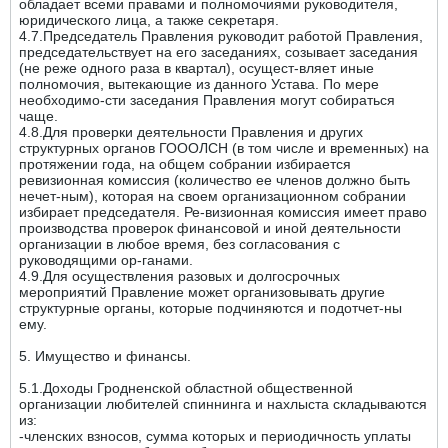
обладает всеми правами и полномочиями руководителя,
юридического лица, а также секретаря.
4.7.Председатель Правления руководит работой Правления,
председательствует на его заседаниях, созывает заседания
(не реже одного раза в квартал), осущест-вляет иные
полномочия, вытекающие из данного Устава. По мере
необходимо-сти заседания Правления могут собираться
чаще.
4.8.Для проверки деятельности Правления и других
структурных органов ГОООЛСН (в том числе и временных) на
протяжении года, на общем собрании избирается
ревизионная комиссия (количество ее членов должно быть
нечет-ным), которая на своем организационном собрании
избирает председателя. Ре-визионная комиссия имеет право
производства проверок финансовой и иной деятельности
организации в любое время, без согласования с
руководящими ор-ганами.
4.9.Для осуществления разовых и долгосрочных
мероприятий Правление может организовывать другие
структурные органы, которые подчиняются и подотчет-ны
ему.
5. Имущество и финансы.
5.1.Доходы Гродненской областной общественной
организации любителей спиннинга и нахлыста складываются
из:
-членских взносов, сумма которых и периодичность уплаты