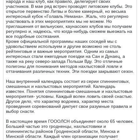
народа и наш клуб, как правило, делегирует своих
участников. В мае ряд встреч проводят литовские клубы. Это
открытое первенство Литвы и более камерный, но весьма
интересный кубок «Голавль Немана». Жаль, что регулярно
участвовать в этих мероприятиях мы не можем. Но
приглашения от вильнуских, каунасских клубов мы получаем
регулярно и, надеюсь, что когда-нибудь сможем выезжать на
все подобные состязания.
Кроме официальной программы наших соседей мы с
удовольствием используем и другие возможно не столь
рейтинговые и важные мероприятия. Одним из самых
интересных стали ежегодные поездки на Сан и Дунаец, а
также на реку северо-запада Польши Вду. Это отличные
полигоны для понимания методов нахлыстовой ловли и
оттачивания различных техник. Эти поездки закрывают сезон.
Наш внутренний календарь состоит из серии спиннинговых,
смешанных и нахлыстовых мероприятий. Календарь
известен. Понятия спиннинговые-смешанные и нахлыстовые
мероприятия- условны. Каждый волен ловить своей снастью.
Другое дело, что характер водоема, характер места
проведения соревнований диктует свои разумные правила и
выбор снасти.
В настоящее время ГОООЛСН объединяет около 65 человек.
Большей частью это гродненцы, нахлыстовики и
спиннингисты районов Гродненской области, Минска и
Минской области. Каждый член организации получает