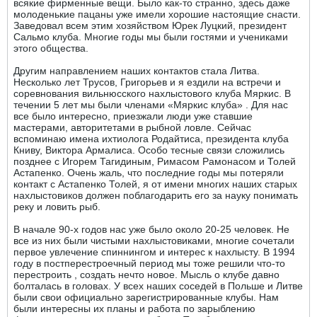
всякие фирменные вещи. Было как-то странно, здесь даже
молоденькие пацаны уже имели хорошие настоящие снасти.
Заведовал всем этим хозяйством Юрек Луцкий, президент
Сальмо клуба. Многие годы мы были гостями и учениками
этого общества.
Другим направлением наших контактов стала Литва.
Несколько лет Трусов, Григорьев и я ездили на встречи и
соревнования вильнюсского нахлыстового клуба Мяркис. В
течении 5 лет мы были членами «Мяркис клуба» . Для нас
все было интересно, приезжали люди уже ставшие
мастерами, авторитетами в рыбной ловле. Сейчас
вспоминаю имена ихтиолога Родайтиса, президента клуба
Книву, Виктора Армалиса. Особо тесные связи сложились
позднее с Игорем Тагидиным, Римасом Рамонасом и Толей
Астапенко. Очень жаль, что последние годы мы потеряли
контакт с Астапенко Толей, я от имени многих наших старых
нахлыстовиков должен поблагодарить его за науку понимать
реку и ловить рыб.
В начале 90-х годов нас уже было около 20-25 человек. Не
все из них были чистыми нахлыстовиками, многие сочетали
первое увлечение спиннингом и интерес к нахлысту. В 1994
году в постперестроечный период мы тоже решили что-то
перестроить , создать нечто новое. Мысль о клубе давно
болталась в головах. У всех наших соседей в Польше и Литве
были свои официально зарегистрированные клубы. Нам
были интересны их планы и работа по зарыблению