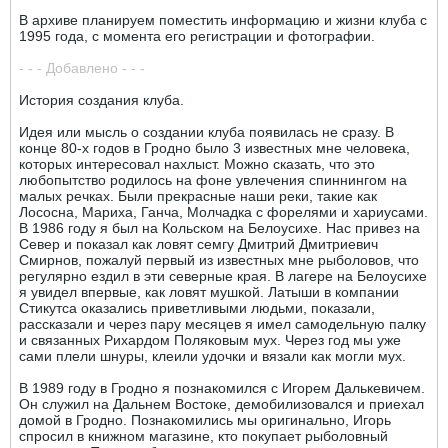
В архиве планируем поместить информацию и жизни клуба с
1995 года, с момента его регистрации и фотографии.
- - - Добавлено - - -
История создания клуба.
Идея или мысль о создании клуба появилась не сразу. В
конце 80-х годов в Гродно было 3 известных мне человека,
которых интересовал нахлыст. Можно сказать, что это
любопытство родилось на фоне увлечения спиннингом на
малых речках. Были прекрасные наши реки, такие как
Лососна, Мариха, Ганча, Молчадка с форелями и хариусами.
В 1986 году я был на Кольском на Белоусихе. Нас привез на
Север и показал как ловят семгу Дмитрий Дмитриевич
Смирнов, пожалуй первый из известных мне рыболовов, что
регулярно ездил в эти северные края. В лагере на Белоусихе
я увидел впервые, как ловят мушкой. Латыши в компании
Стикутса оказались приветливыми людьми, показали,
рассказали и через пару месяцев я имел самодельную палку
и связанных Рихардом Поляковым мух. Через год мы уже
сами плели шнуры, клеили удочки и вязали как могли мух.
В 1989 году в Гродно я познакомился с Игорем Далькевичем.
Он служил на Дальнем Востоке, демобилизовался и приехал
домой в Гродно. Познакомились мы оригинально, Игорь
спросил в книжном магазине, кто покупает рыболовный