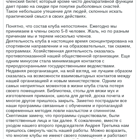
членский билет, который кроме чисто декларативной функции
дает право на скидки при покупке рыболовных снастей.
Такое небольшое утешение для людей, склонных искать
практический смысл в своих действиях.
Понятно, что состав клуба непостоянен. Ежегодно мы
принимаем в члены около 5-8 человек. Жаль, но по разным
причинам мы и теряем несколько членов.
Деятельность клуба в настоящее время сконцентрирована на
спортивном направлении и на образовательных, так скажем,
программах. Хозяйственная деятельность оказалась
противопоказанной нашей общественной организации. Еще
одним минусом стала минимизация контактов с
природоохранными государственными ведомствами.
Недавняя реорганизация, на мой взгляд, не лучшим образом
сказалась на возможности взаимовыгодных контактов между
нашей организацией и новым министерством. Одним из
самых неприятных моментов в жизни клуба стала потеря
своего помещения. Библиотека, столы для вязки мух и
изготовления приманок, школа для детей, доска почета и
многое другое пришлось закрыть. Заметно пострадали все
наши программы связанные с обучением и пропагандой
современных методик ловли нахлыстом и спинннгом.
Скептикам замечу, что программы существовали, были
ответственные лица и так далее. К сожалению, вместе с
уходом нашего второго председателя Андрея Третьяка нам
пришлось свернуть часть нашей работы. Можно возразить,
что многие клубы не имеют своего помещения и работают