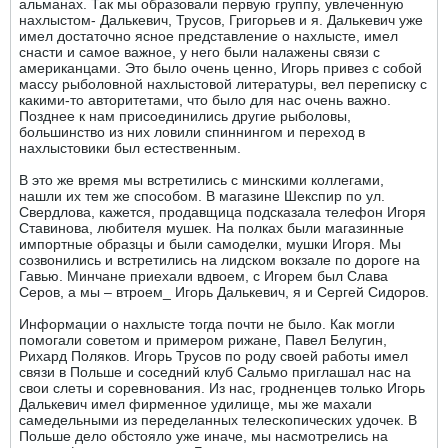
альманах. Так мы образовали первую группу, увлеченную
нахлыстом- Далькевич, Трусов, Григорьев и я. Далькевич уже
имел достаточно ясное представление о нахлысте, имел
снасти и самое важное, у него были налажены связи с
американцами. Это было очень ценно, Игорь привез с собой
массу рыболовной нахлыстовой литературы, вел переписку с
какими-то авторитетами, что было для нас очень важно.
Позднее к нам присоединились другие рыболовы,
большинство из них ловили спиннингом и переход в
нахлыстовики был естественным.
В это же время мы встретились с минскими коллегами,
нашли их тем же способом. В магазине Шекспир по ул.
Свердлова, кажется, продавщица подсказала телефон Игоря
Ставинова, любителя мушек. На полках были магазинные
импортные образцы и были самоделки, мушки Игоря. Мы
созвонились и встретились на лидском вокзале по дороге на
Гавью. Минчане приехали вдвоем, с Игорем был Слава
Серов, а мы – втроем_ Игорь Далькевич, я и Сергей Сидоров.
Информации о нахлысте тогда почти не было. Как могли
помогали советом и примером рижане, Павел Белугин,
Рихард Поляков. Игорь Трусов по роду своей работы имел
связи в Польше и соседний клуб Сальмо приглашал нас на
свои слеты и соревнования. Из нас, гродненцев только Игорь
Далькевич имел фирменное удилище, мы же махали
самедельными из переделанных телескопических удочек. В
Польше дело обстояло уже иначе, мы насмотрелись на