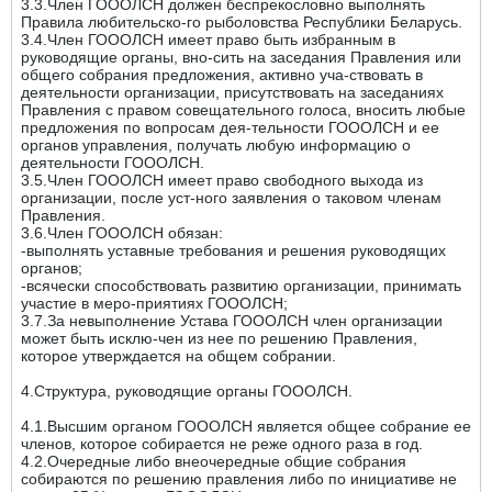
3.3.Член ГОООЛСН должен беспрекословно выполнять
Правила любительско-го рыболовства Республики Беларусь.
3.4.Член ГОООЛСН имеет право быть избранным в
руководящие органы, вно-сить на заседания Правления или
общего собрания предложения, активно уча-ствовать в
деятельности организации, присутствовать на заседаниях
Правления с правом совещательного голоса, вносить любые
предложения по вопросам дея-тельности ГОООЛСН и ее
органов управления, получать любую информацию о
деятельности ГОООЛСН.
3.5.Член ГОООЛСН имеет право свободного выхода из
организации, после уст-ного заявления о таковом членам
Правления.
3.6.Член ГОООЛСН обязан:
-выполнять уставные требования и решения руководящих
органов;
-всячески способствовать развитию организации, принимать
участие в меро-приятиях ГОООЛСН;
3.7.За невыполнение Устава ГОООЛСН член организации
может быть исклю-чен из нее по решению Правления,
которое утверждается на общем собрании.
4.Структура, руководящие органы ГОООЛСН.
4.1.Высшим органом ГОООЛСН является общее собрание ее
членов, которое собирается не реже одного раза в год.
4.2.Очередные либо внеочередные общие собрания
собираются по решению правления либо по инициативе не