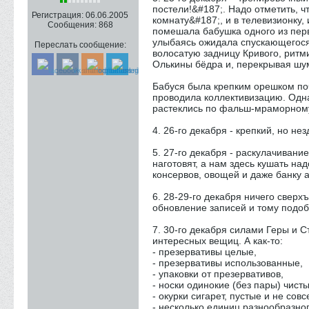
постели!&#187;. Надо отметить,
Регистрация:
06.06.2005
комнату&#187;, и в телевизионку,
Сообщения:
868
помешала бабушка одного из перв
улыбаясь ожидала спускающегося 
Переслать сообщение:
волосатую задницу Кривого, рит
Олькины бёдра и, перекрывая шум
Бабуся была крепким орешком поч
проводила коллективизацию. Одна
растеклись по фальш-мраморному
4. 26-го декабря - крепкий, но н
5. 27-го декабря - раскулачиван
наготовят, а нам здесь кушать на
консервов, овощей и даже банку 
6. 28-29-го декабря ничего свер
обновление записей и тому подоб
7. 30-го декабря силами Геры и 
интересных вещиц. А как-то:
- презервативы целые,
- презервативы использованные,
- упаковки от презервативов,
- носки одинокие (без пары) чисты
- окурки сигарет, пустые и не сов
- несколько единиц разнообразног