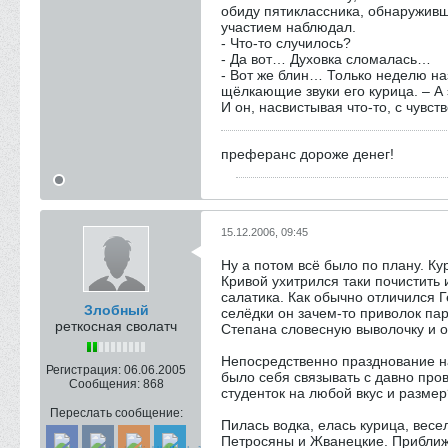
обиду пятиклассника, обнаруживш
участием наблюдал.
- Что-то случилось?
- Да вот… Духовка сломалась…
- Вот же блин… Только неделю на
щёлкающие звуки его курица. – А 
И он, насвистывая что-то, с чувс
преферанс дороже денег!
15.12.2006, 09:45
Ну а потом всё было по плану. К
Кривой ухитрился таки почистить
салатика. Как обычно отличился 
Злобный
селёдки он зачем-то приволок пар
реткосная сволатч
Степана словесную выволочку и о
Непосредственно празднование на
Регистрация:
06.06.2005
было себя связывать с давно про
Сообщения:
868
студенток на любой вкус и размер
Переслать сообщение:
Пилась водка, елась курица, ве
Петросяны и Жванецкие. Приближа