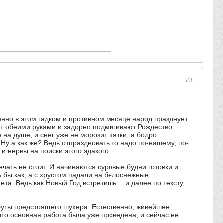
#3
менно в этом гадком и противном месяце народ празднует
шут обеими руками и задорно подмигивают Рождество
 на душе, и снег уже не морозит пятки, а бодро
Ну а как же? Ведь отпраздновать то надо по-нашему, по-
и нервы на поиски этого эдакого.
ечать не стоит. И начинаются суровые будни готовки и
ь бы как, а с хрустом падали на белоснежные
ета. Ведь как Новый Год встретишь… и далее по тексту,
ибуты предстоящего шухера. Естественно, живейшее
 что основная работа была уже проведена, и сейчас не