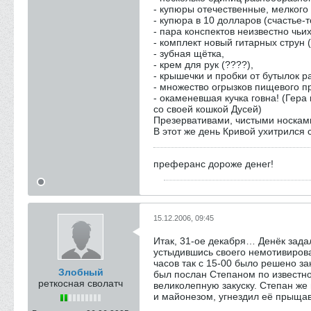
- купюры отечественные, мелкого 
- купюра в 10 долларов (счастье-т
- пара конспектов неизвестно чьих
- комплект новый гитарных струн 
- зубная щётка,
- крем для рук (????),
- крышечки и пробки от бутылок р
- множество огрызков пищевого п
- окаменевшая кучка говна! (Гера
со своей кошкой Дусей)
Презервативами, чистыми носкам
В этот же день Кривой ухитрился 
преферанс дороже денег!
15.12.2006, 09:45
Итак, 31-ое декабря… Денёк задал
устыдившись своего немотивирова
часов так с 15-00 было решено за
Злобный
был послан Степаном по известном
реткосная сволатч
великолепную закуску. Степан же
и майонезом, угнездил её прыщав