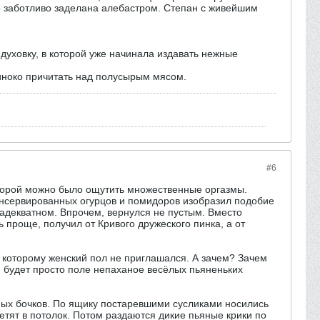
то заботливо заделана алебастром. Степан с живейшим
духовку, в которой уже начинала издавать нежные
одиноко причитать над полусырым мясом.
#6
оторой можно было ощутить множественные оргазмы.
консервированных огурцов и помидоров изобразил подобие
еадекватном. Впрочем, вернулся не пустым. Вместо
ь проще, получил от Кривого дружеского пинка, а от
 которому женский пол не приглашался. А зачем? Зачем
 будет просто поле непаханое весёлых пьяненьких
ных бочков. По ящику постаревшими сусликами носились
тят в потолок. Потом раздаются дикие пьяные крики по