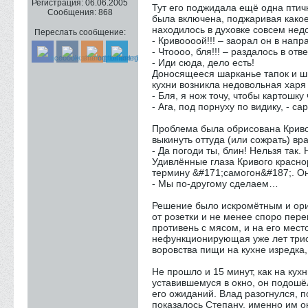
Регистрация:
06.06.2005
Тут его поджидала ещё одна птич
Сообщения:
868
была включена, поджаривая какое
находилось в духовке совсем недо
Переслать сообщение:
- Кривоооой!!! – заорал он в напр
- Чтоооо, бля!!! – раздалось в отве
- Иди сюда, дело есть!
Доносящееся шарканье тапок и шм
кухни возникла недовольная харя
- Бля, я нож точу, чтобы картошку
- Ага, под порнуху по видику, - с
Проблема была обрисована Криво
выкинуть оттуда (или сожрать) вр
- Да погоди ты, блин! Нельзя так
Удивлённые глаза Кривого краснор
термину &#171;самогон&#187;. О
- Мы по-другому сделаем…
Решение было искромётным и ориг
от розетки и не менее споро пере
противень с мясом, и на его мест
нефункционирующая уже лет трист
воровства пищи на кухне изредка,
Не прошло и 15 минут, как на ку
уставившемуся в окно, он подошё
его ожиданий. Влад разогнулся, п
показалось Степану, именно им он