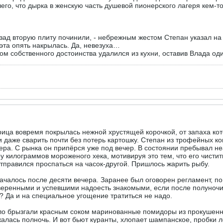
его, что дырка в женскую часть душевой пионерского лагеря кем-
зад вторую плиту починили, - небрежным жестом Степан указал на 
эта опять накрылась. Да, невезуха…
твом собственного достоинства удалился из кухни, оставив Влада 
урица вовремя покрылась нежной хрустящей корочкой, от запаха к
 и даже сварить почти без потерь картошку. Степан из трофейных 
Гера. С рынка он припёрся уже под вечер. В состоянии пребывал н
у килограммов мороженого хека, мотивируя это тем, что его чистит
тправился проспаться на часок-другой. Пришлось жарить рыбу.
чалось после десяти вечера. Заранее был оговорен регламент, по
веренными и успевшими надоесть знакомыми, если после полуночи
? Да и на специальное угощение тратиться не надо.
село брызгали красным соком маринованные помидоры из прокушен
лась полночь. И вот бьют куранты, хлопает шампанское, пробки ле