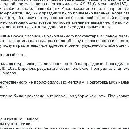
 что одной постелью дело не ограничилось. &#171;Отмечание&#187
 и в кабинет кастелянши общаги. Апофеозом могло стать парное вы
окурсников. ВнучкУ к празднику было привезено варенье. Когда 
лифта, её психическому состоянию был нанесён жестокий и ковар
мично совершающую возвратно-поступательные движения. Из-за мо
ы лифтового двигателя, доносились её довольные стоны.
ище Брюса Уиллиса из одноимённого блокбастера и членом партии
ко эта картина навсегда развеяла её веру в человечество и совет
 полу из разлетевшийся вдребезги банки, упущенной слабеющей 
ездоровый сон…
ие младшекурсников, сваливающих домой на праздники. Проводилос
до!&#187;. Впрочем, результаты были неплохие. Принудительная эк
ананасов.
хъестественного не происходило. По мелочам. Подготовка музыкаль
ное.
Степана была произведена генеральная уборка комнаты. Под кров
е и грязные – много,
сем пустые пачки,
о женского и мужского белья разных расцветок и степени загрязне