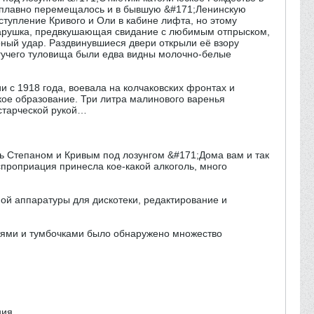
; плавно перемещалось и в бывшую &#171;Ленинскую
ступление Кривого и Оли в кабине лифта, но этому
старушка, предвкушающая свидание с любимым отпрыском,
ный удар. Раздвинувшиеся двери открыли её взору
гучего туловища были едва видны молочно-белые
 с 1918 года, воевала на колчаковских фронтах и
ское образование. Три литра малинового варенья
старческой рукой…
ь Степаном и Кривым под лозунгом &#171;Дома вам и так
спроприация принесла кое-какой алкоголь, много
ной аппаратуры для дискотеки, редактирование и
атями и тумбочками было обнаружено множество
ния,