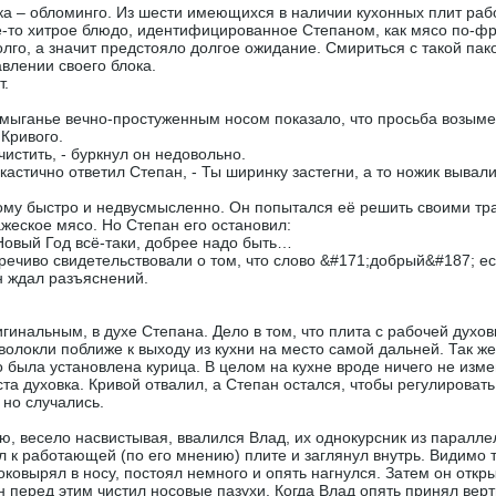
ка – обломинго. Из шести имеющихся в наличии кухонных плит рабо
-то хитрое блюдо, идентифицированное Степаном, как мясо по-фр
лго, а значит предстояло долгое ожидание. Смириться с такой пак
авлении своего блока.
т.
ыганье вечно-простуженным носом показало, что просьба возымел
 Кривого.
 чистить, - буркнул он недовольно.
аркастично ответил Степан, - Ты ширинку застегни, а то ножик выва
му быстро и недвусмысленно. Он попытался её решить своими тра
ажеское мясо. Но Степан его остановил:
. Новый Год всё-таки, добрее надо быть…
ечиво свидетельствовали о том, что слово &#171;добрый&#187; если
н ждал разъяснений.
инальным, в духе Степана. Дело в том, что плита с рабочей духо
волокли поближе к выходу из кухни на место самой дальней. Так ж
о была установлена курица. В целом на кухне вроде ничего не изм
а духовка. Кривой отвалил, а Степан остался, чтобы регулировать
 но случались.
хню, весело насвистывая, ввалился Влад, их однокурсник из парал
л к работающей (по его мнению) плите и заглянул внутрь. Видимо 
оковырял в носу, постоял немного и опять нагнулся. Затем он откр
 перед этим чистил носовые пазухи. Когда Влад опять принял верт