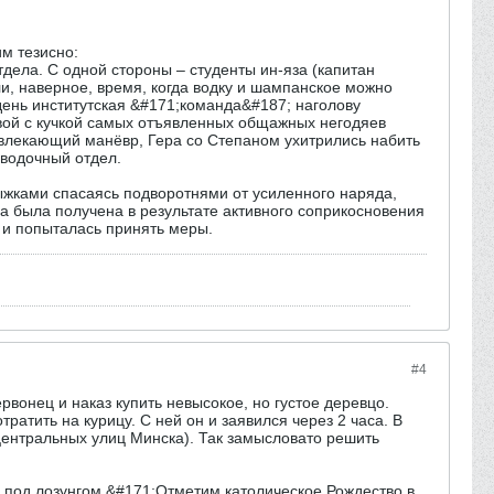
м тезисно:
дела. С одной стороны – студенты ин-яза (капитан
ли, наверное, время, когда водку и шампанское можно
 день институтская &#171;команда&#187; наголову
ивой с кучкой самых отъявленных общажных негодяев
влекающий манёвр, Гера со Степаном ухитрились набить
оводочный отдел.
ыжками спасаясь подворотнями от усиленного наряда,
а была получена в результате активного соприкосновения
 и попыталась принять меры.
#4
вонец и наказ купить невысокое, но густое деревцо.
атить на курицу. С ней он и заявился через 2 часа. В
 центральных улиц Минска). Так замысловато решить
 под лозунгом &#171;Отметим католическое Рождество в