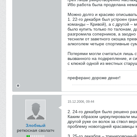
Ибо работа была проделана нем
Можно долго и красиво описывать
1. 22-го декабря был устроен гр
команды – Кривой), а с другой –
было купить только по талонам, 
разгромила соперников, а заодно
теснили от заветного окошка пр
алкоголем четыре спортивные сум
Потерями могли считаться лишь с
вызванного на подкрепление, и с
с клюкой одной из местных стару
преферанс дороже денег!
15.12.2006, 09:44
2. 24-го декабря было решено ра
Каким образом циркулировали мысл
другой руке он волок за ствол в
Злобный
проблему новогодней красавицы м
реткосная сволатч
3. 25-го декабря – тренировочны