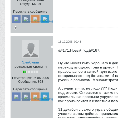
Сообщения:
2446
Откуда:
Минск
Переслать сообщение:
15.12.2006, 09:43
&#171;Новый Год&#187;
Злобный
Ну что может быть хорошего в дек
реткосная сволатч
переход из одного года в другой.
православное и святой, для всего
поскрипывает под ботинками. И на
Регистрация:
06.06.2005
русски с размахом. А значит трат
Сообщения:
868
А студенты что, не люди??? Люди!
Переслать сообщение:
подготовки. Стираются в тазике 
крахмальные простыни упругие яг
как произносится в известном по
31 декабря с самого утра в обща
участие в этом действе принимали
грех лишь умиротворённо наслаж