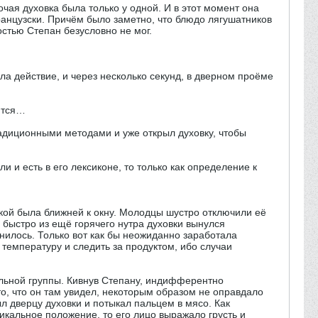
чая духовка была только у одной. И в этот момент она
анцузски. Причём было заметно, что блюдо лягушатников
остью Степан безусловно не мог.
а действие, и через несколько секунд, в дверном проёме
лится…
диционными методами и уже открыл духовку, чтобы
 и есть в его лексиконе, то только как определение к
вкой была ближней к окну. Молодцы шустро отключили её
е быстро из ещё горячего нутра духовки вынулся
енилось. Только вот как бы неожиданно заработала
 температуру и следить за продуктом, ибо случаи
лельной группы. Кивнув Степану, индифферентно
то, что он там увидел, некоторым образом не оправдало
ыл дверцу духовки и потыкал пальцем в мясо. Как
икальное положение, то его лицо выражало грусть и