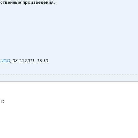
ственные произведения.
ь
UGO
;
08.12.2011, 15:10
.
о:D