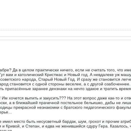
абре? Да в целом практически ничего, если не считать того, что и
 Тут вам и католический Кристмас и Новый год. А невдалеке уж ма
 советского народа, Старый Новый Год. И сразу же становится легче
род становится с одной стороны веселее, а с другой озабоченнее. 
ить припасённые заранее дензнаки на нечто эдакое и тратить время 
 Им хочется выпить и закусить??? На этот вопрос даже как-то и отв
носки, а в ближайшей прачечной постельное бельишко, дабы не лиш
одицы прекрасной незнакомки с братского педагогического факульт
верье…
ге имел место быть несусветный бардак, шум, грохот и прочие атр
 и Кривой, и Степан, и едва не женившийся сдуру Гера. Казалось,
даться.