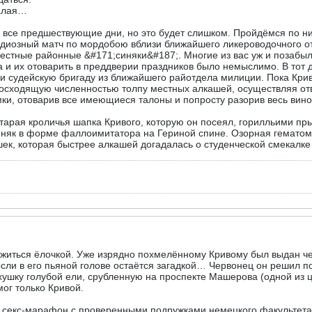
алая…
 все предшествующие дни, но это будет слишком. Пройдёмся по ни
андиозный матч по мордобою вблизи ближайшего ликероводочного от
 местные районные &#171;синяки&#187;. Многие из вас уж и позабы
да и их отоварить в преддверии праздников было немыслимо. В тот
 и судейскую бригаду из ближайшего райотдела милиции. Пока Кр
евосходящую численностью толпу местных алкашей, осуществляя от
ки, отоварив все имеющиеся талоны и попросту разорив весь вин
тарая кроличья шапка Кривого, которую он посеял, горилльими пр
иняк в форме фаллоимитатора на Гериной спине. Озорная гематом
шек, которая быстрее алкашей догадалась о студенческой смекалке
зжиться ёлочкой. Уже изрядно похмелённому Кривому был выдан чер
и в его пьяной голове остаётся загадкой… Червонец он решил потр
ерхушку голубой ели, срубленную на проспекте Машерова (одной из
ог только Кривой.
й секс-марафон с проверенными подружками немецкого факультета