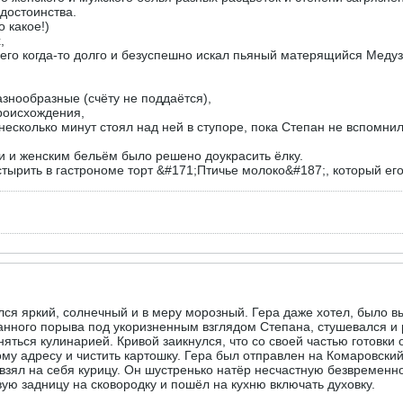
достоинства.
о какое!)
,
(его когда-то долго и безуспешно искал пьяный матерящийся Медуз
азнообразные (счёту не поддаётся),
роисхождения,
 несколько минут стоял над ней в ступоре, пока Степан не вспомнил
и и женским бельём было решено доукрасить ёлку.
стырить в гастрономе торт &#171;Птичье молоко&#187;, который его
ся яркий, солнечный и в меру морозный. Гера даже хотел, было вы
нного порыва под укоризненным взглядом Степана, стушевался и р
няться кулинарией. Кривой заикнулся, что со своей частью готовки 
у адресу и чистить картошку. Гера был отправлен на Комаровский 
 взял на себя курицу. Он шустренько натёр несчастную безвременн
ую задницу на сковородку и пошёл на кухню включать духовку.