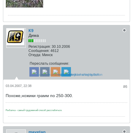
К9
Дима
Регистрация:
30.10.2006
Сообщения:
4612
Откуда:
Минск
Переслать сообщение:
03.04.2007, 22:38
#6
Похоже,ножики грамм по 250-300.
Рыбалка - самый трудоемкий способ расслабиться.
mavetan