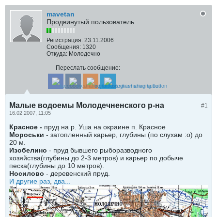
mavetan
Продвинутый пользователь
Регистрация:
23.11.2006
Сообщения:
1320
Откуда:
Молодечно
Переслать сообщение:
Малые водоемы Молодечненского р-на
#1
16.02.2007, 11:05
Красное -
пруд на р. Уша на окраине п. Красное
Мороськи
- затопленный карьер, глубины (по слухам :o) до
20 м.
Изобелино
- пруд бывшего рыборазводного
хозяйства(глубины до 2-3 метров) и карьер по добыче
песка(глубины до 10 метров).
Носилово
- деревенский пруд.
И другие раз
,
два...