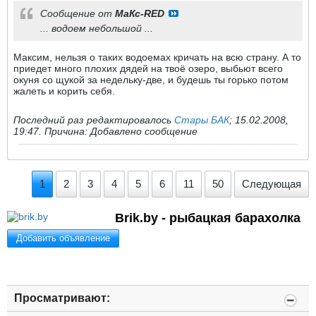
Сообщение от
МаКс-RED
... водоем небольшой ...
Максим, нельзя о таких водоемах кричать на всю страну. А то
приедет много плохих дядей на твоё озеро, выбьют всего
окуня со щукой за недельку-две, и будешь ты горько потом
жалеть и корить себя.
Последний раз редактировалось
Стары БАК
;
15.02.2008,
19:47
.
Причина:
Добавлено сообщение
1
2
3
4
5
6
11
50
Следующая
Brik.by - рыбацкая барахолка
Добавить объявление
Просматривают: