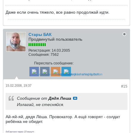
Даже если очень тяжело, все равно продолжай идти.
Стары БАК
Продвинутый пользователь
Регистрация:
14.03.2005
Сообщения:
7562
Переслать сообщение:
15.02.2008, 19:37
#15
Сообщение от
Дядя Леша
Излагай, не стесняйся.
Ай-яй-яй, дядя Лёша. Провокатор. А ещё говорят - солдат
ребёнка не обидит.
добавлено через 10 минут