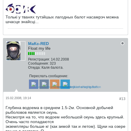
Толькi у тванях тутэйшых лагодных балот насамрэч можна
шчасце знайсцi...
МаКс-RED
Float my life
Регистрация:
14.02.2008
Сообщения:
323
Откуда:
Каля балота.
Переслать сообщение:
15.02.2008, 19:14
#13
Глубина водоема в среднем 1.5-2м. Основной добычей
рыболовов является окунь.
Несмотря на то, что водоем небольшой окунь здесь крупный.
Очень часто попадаются
экземпляры больше кг (как зимой так и летом). Щуки на озере
так же в достатке.:D