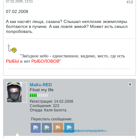
07.02.2008, 13:51
#10
07.02.2008
А как насчёт леща, сазана? Слышал неплохие экземпляры
болтаются в пучине. А как ловля зимой? Может есть смысл
попробовать.
"
Звёздное небо - единственное, видимо, место, где есть
РЫБЫ
РЫБОЛОВОВ
"
и нет
МаКс-RED
Float my life
Регистрация:
14.02.2008
Сообщения:
323
Откуда:
Каля балота.
Переслать сообщение: