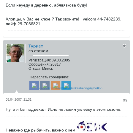
Если неуеду в деревню, абявязкова буду!
Хлопцы, у Вас не клюе ? Так звоните! , velcom 44-7482239,
лайф 29-7036821
Турист
со стажем
Регистрация:
09.03.2005
Сообщения:
20817
Откуда:
Минск
Переслать сообщение:
05.04.2007, 21:31
#9
Ну, и я бы подъехал. Исчо не ловил уклейку в этом сезоне.
Неважно где рыбачить, важно с кем