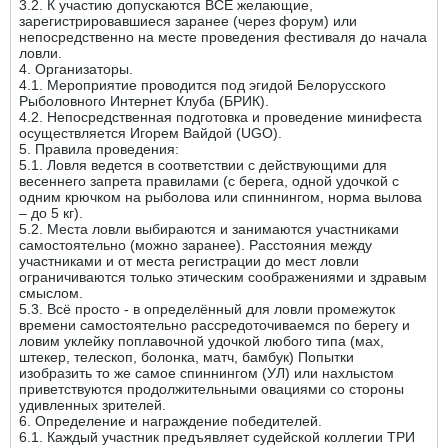
3.2. К участию допускаются ВСЕ желающие,
зарегистрировавшиеся заранее (через форум) или
непосредственно на месте проведения фестиваля до начала
ловли.
4. Организаторы.
4.1. Мероприятие проводится под эгидой Белорусского
Рыболовного Интернет Клуба (БРИК).
4.2. Непосредственная подготовка и проведение минифеста
осуществляется Игорем Вайдой (UGO).
5. Правила проведения:
5.1. Ловля ведется в соответствии с действующими для
весеннего запрета правилами (с берега, одной удочкой с
одним крючком на рыболова или спиннингом, норма вылова
– до 5 кг).
5.2. Места ловли выбираются и занимаются участниками
самостоятельно (можно заранее). Расстояния между
участниками и от места регистрации до мест ловли
ограничиваются только этическим соображениями и здравым
смыслом.
5.3. Всё просто - в определённый для ловли промежуток
времени самостоятельно рассредоточиваемся по берегу и
ловим уклейку поплавочной удочкой любого типа (мах,
штекер, телескоп, болонка, матч, бамбук) Попытки
изобразить то же самое спиннингом (УЛ) или нахлыстом
приветствуются продолжительными овациями со стороны
удивленных зрителей.
6. Определение и награждение победителей.
6.1. Каждый участник предъявляет судейской коллегии ТРИ