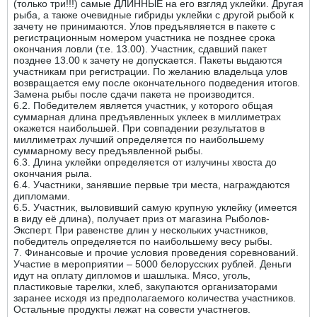
(только три!!!) самые ДЛИННЫЕ на его взгляд уклейки. Другая
рыба, а также очевидные гибриды уклейки с другой рыбой к
зачету не принимаются. Улов предъявляется в пакете с
регистрационным номером участника не позднее срока
окончания ловли (т.е. 13.00). Участник, сдавший пакет
позднее 13.00 к зачету не допускается. Пакеты выдаются
участникам при регистрации. По желанию владельца улов
возвращается ему после окончательного подведения итогов.
Замена рыбы после сдачи пакета не производится.
6.2. Победителем является участник, у которого общая
суммарная длина предъявленных уклеек в миллиметрах
окажется наибольшей. При совпадении результатов в
миллиметрах лучший определяется по наибольшему
суммарному весу предъявленной рыбы.
6.3. Длина уклейки определяется от излучины хвоста до
окончания рыла.
6.4. Участники, занявшие первые три места, награждаются
дипломами.
6.5. Участник, выловивший самую крупную уклейку (имеется
в виду её длина), получает приз от магазина Рыболов-
Эксперт. При равенстве длин у нескольких участников,
победитель определяется по наибольшему весу рыбы.
7. Финансовые и прочие условия проведения соревнований.
Участие в мероприятии – 5000 белорусских рублей. Деньги
идут на оплату дипломов и шашлыка. Мясо, уголь,
пластиковые тарелки, хлеб, закупаются организаторами
заранее исходя из предполагаемого количества участников.
Остальные продукты лежат на совести участнегов.