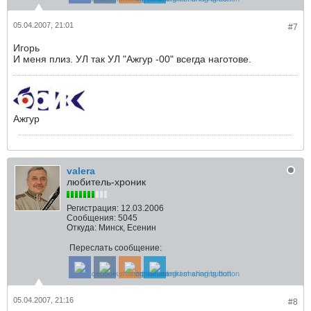
05.04.2007, 21:01
#7
Игорь
И меня плиз. УЛ так УЛ "Ажгур -00" всегда наготове.
Ажгур
valera
любитель-хроник
Регистрация:
12.03.2006
Сообщения:
5045
Откуда:
Минск, Есенин
Переслать сообщение:
05.04.2007, 21:16
#8