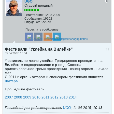
UGO
Старый вредный
Регистрация:
12.03.2005
Сообщения:
19162
Откуда:
а/г Лесной
Переслать сообщение:
Фестивали "Уклейка на Вилейке"
#1
05.04.2007, 13:34
Фестиваль по ловле уклейки. Традиционно проводится на
Вилейском водохранилище в р-не д. Сосенка,
ориентировочное время проведения - конец апреля - начало
мая.
С 2011 г. организатором и спонсором фестиваля является
Шатера
.
Прошедшие фестивали:
2007
2008
2009
2010
2011
2012
2013
2014
Последний раз редактировалось
UGO
;
11.04.2015, 10:43
.