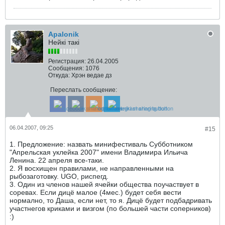
Apalonik
Нейкі такі
Регистрация:
26.04.2005
Сообщения:
1076
Откуда:
Хрэн ведае дз
Переслать сообщение:
06.04.2007, 09:25
#15
1. Предложение: назвать минифестиваль Субботником
"Апрельская уклейка 2007" имени Владимира Ильича
Ленина. 22 апреля все-таки.
2. Я восхищен правилами, не направленными на
рыбозаготовку. UGO, риспегд.
3. Один из членов нашей ячейки общества поучаствует в
соревах. Если дицё малое (4мес.) будет себя вести
нормално, то Даша, если нет, то я. Дицё будет подбадривать
участнегов криками и визгом (по большей части соперников)
:)