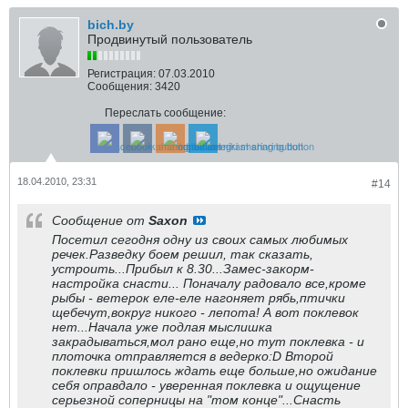
bich.by
Продвинутый пользователь
Регистрация:
07.03.2010
Сообщения:
3420
Переслать сообщение:
18.04.2010, 23:31
#14
Сообщение от
Saxon
Посетил сегодня одну из своих самых любимых
речек.Разведку боем решил, так сказать,
устроить...Прибыл к 8.30...Замес-закорм-
настройка снасти... Поначалу радовало все,кроме
рыбы - ветерок еле-еле нагоняет рябь,птички
щебечут,вокруг никого - лепота! А вот поклевок
нет...Начала уже подлая мыслишка
закрадываться,мол рано еще,но тут поклевка - и
плоточка отправляется в ведерко:D Второй
поклевки пришлось ждать еще больше,но ожидание
себя оправдало - уверенная поклевка и ощущение
серьезной соперницы на "том конце"...Снасть