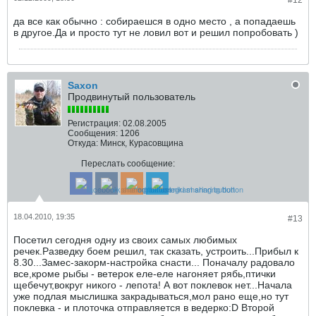
#12
да все как обычно : собираешся в одно место , а попадаешь
в другое.Да и просто тут не ловил вот и решил попробовать )
Saxon
Продвинутый пользователь
Регистрация:
02.08.2005
Сообщения:
1206
Откуда:
Минск, Курасовщина
Переслать сообщение:
18.04.2010, 19:35
#13
Посетил сегодня одну из своих самых любимых
речек.Разведку боем решил, так сказать, устроить...Прибыл к
8.30...Замес-закорм-настройка снасти... Поначалу радовало
все,кроме рыбы - ветерок еле-еле нагоняет рябь,птички
щебечут,вокруг никого - лепота! А вот поклевок нет...Начала
уже подлая мыслишка закрадываться,мол рано еще,но тут
поклевка - и плоточка отправляется в ведерко:D Второй