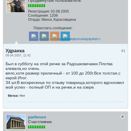
Продвинутый пользователь
Регистрация:
02.08.2005
Сообщения:
1206
Откуда:
Минск, Курасовщина
Переслать сообщение:
Удранка
#1
09.04.2007, 11:42
Был в субботу на этой речке за Радошковичами.Плотва
клевала,но очень
вяло,хотя размер приличный - от 100 до 200г.Вся толстая,с
икрой.Итог:
34 шт.В воскресенье по отзыву товарища,которого вдохновил
мой успех - полный ОП и на речке,и на озере.
Метки:
Нет
parfenon
Счастливчик