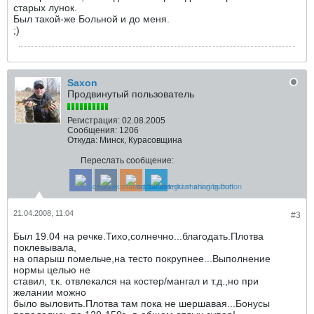
старых лунок.
Был такой-же Больной и до меня.
;)
Saxon
Продвинутый пользователь
Регистрация:
02.08.2005
Сообщения:
1206
Откуда:
Минск, Курасовщина
Переслать сообщение:
21.04.2008, 11:04
#3
Был 19.04 на речке.Тихо,солнечно...благодать.Плотва
поклевывала,
на опарыш помельче,на тесто покрупнее...Выполнение
нормы целью не
ставил, т.к. отвлекался на костер/мангал и т.д.,но при
желании можно
было выловить.Плотва там пока не шершавая...Бонусы