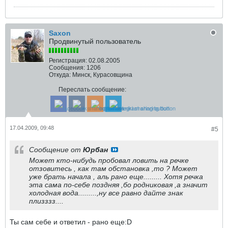
Saxon
Продвинутый пользователь
Регистрация:
02.08.2005
Сообщения:
1206
Откуда:
Минск, Курасовщина
Переслать сообщение:
17.04.2009, 09:48
#5
Сообщение от
Юрбан
Может кто-нибудь пробовал ловить на речке
отзовитесь , как там обстановка ,то ? Может
уже брать начала , аль рано еще......... Хотя речка
эта сама по-себе поздняя ,бо родниковая ,а значит
холодная вода.........,ну все равно дайте знак
плизззз....
Ты сам себе и ответил - рано еще:D