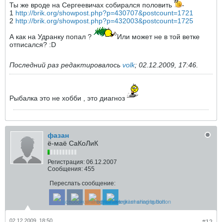
Ты же вроде на Сергеевичах собирался половить
-
1
http://brik.org/showpost.php?p=430707&postcount=1721
2
http://brik.org/showpost.php?p=432003&postcount=1725
А как на Удранку попал ?
Или может не в той ветке
отписался? :D
Последний раз редактировалось
volk
;
02.12.2009, 17:46
.
Рыбалка это не хобби , это диагноз
фазан
ё-маё СаКоЛиК
Регистрация:
06.12.2007
Сообщения:
455
Переслать сообщение:
02.12.2009, 18:50