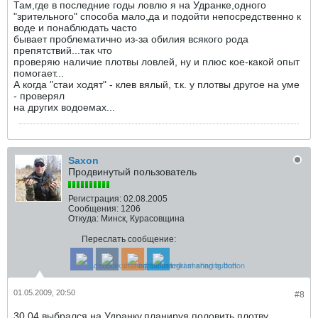
Там,где в последние годы ловлю я на Удранке,одного
"зрительного" способа мало,да и подойти непосредственно к
воде и понаблюдать часто
бывает проблематично из-за обилия всякого рода
препятствий...так что
проверяю наличие плотвы ловлей, ну и плюс кое-какой опыт
помогает...
А когда "стаи ходят" - клев вялый, т.к. у плотвы другое на уме
- проверял
на других водоемах...
Saxon
Продвинутый пользователь
Регистрация:
02.08.2005
Сообщения:
1206
Откуда:
Минск, Курасовщина
Переслать сообщение:
01.05.2009, 20:50
#8
30.04 выбрался на Удранку,планируя половить плотву.