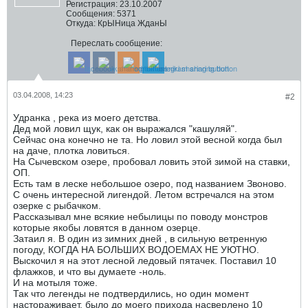
Регистрация:
23.10.2007
Сообщения:
5371
Откуда:
КрЫНица ЖданЫ
Переслать сообщение:
03.04.2008, 14:23
#2
Удранка , река из моего детства.
Дед мой ловил щук, как он выражался "кашуляй".
Сейчас она конечно не та. Но ловил этой весной когда был
на даче, плотка ловиться.
На Сычевском озере, пробовал ловить этой зимой на ставки,
ОП.
Есть там в леске небольшое озеро, под названием Звоново.
С очень интересной лигендой. Летом встречался на этом
озерке с рыбачком.
Рассказывал мне всякие небылицы по поводу монстров
которые якобы ловятся в данном озерце.
Затаил я. В один из зимних дней , в сильную ветренную
погоду, КОГДА НА БОЛЬШИХ ВОДОЕМАХ НЕ УЮТНО.
Выскочил я на этот лесной ледовый пятачек. Поставил 10
флажков, и что вы думаете -ноль.
И на мотыля тоже.
Так что легенды не подтвердились, но один момент
настораживает, было до моего прихода насверлено 10