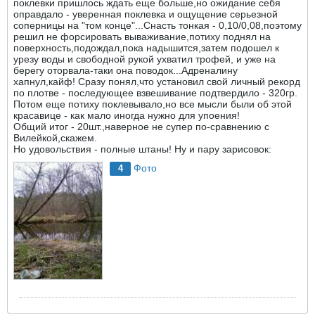
поклевки пришлось ждать еще больше,но ожидание себя
оправдало - уверенная поклевка и ощущение серьезной
соперницы на "том конце"...Снасть тонкая - 0,10/0,08,поэтому
решил не форсировать вываживание,потиху поднял на
поверхность,подождал,пока надышится,затем подошел к
урезу воды и свободной рукой ухватил трофей, и уже на
берегу оторвала-таки она поводок...Адреналину
хапнул,кайф! Сразу понял,что установил свой личный рекорд
по плотве - последующее взвешивание подтвердило - 320гр.
Потом еще потиху поклевывало,но все мысли были об этой
красавице - как мало иногда нужно для упоения!
Общий итог - 20шт.,наверное не супер по-сравнению с
Вилейкой,скажем.
Но удовольствия - полные штаны! Ну и пару зарисовок:
Фото
4