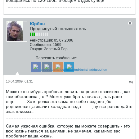
попадались по 120-150г...в-общем отдых супер!
Юрбан
Продвинутый пользователь
Регистрация:
05.07.2006
Сообщения:
1569
Откуда:
Зеленый Бор
Переслать сообщение:
16.04.2009, 01:31
#4
Может кто-нибудь пробовал ловить на речке отзовитесь , как
там обстановка ,то ? Может уже брать начала , аль рано
еще......... Хотя речка эта сама по-себе поздняя ,бо
родниковая ,а значит холодная вода.........,ну все равно дайте
знак плизззз....
Самая ужасная ошибка, которую вы можете совершить - это
всю жизнь гнаться за целями, не замечая, как мимо вас
пробегает ваша жизнь.