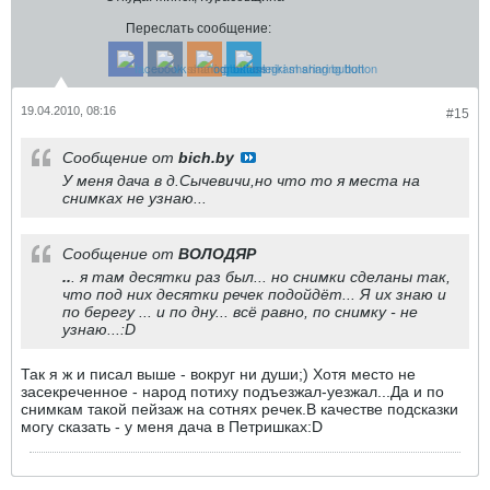
Переслать сообщение:
19.04.2010, 08:16
#15
Сообщение от
bich.by
У меня дача в д.Сычевичи,но что то я места на
снимках не узнаю...
Сообщение от
ВОЛОДЯР
..
. я там десятки раз был... но снимки сделаны так,
что под них десятки речек подойдёт... Я их знаю и
по берегу ... и по дну... всё равно, по снимку - не
узнаю...:D
Так я ж и писал выше - вокруг ни души;) Хотя место не
засекреченное - народ потиху подъезжал-уезжал...Да и по
снимкам такой пейзаж на сотнях речек.В качестве подсказки
могу сказать - у меня дача в Петришках:D