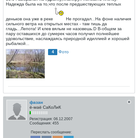
Надежда была на то,что после предшествующих теплых
деньков она уже в реке
Не прогадал...На фоне наличия
сильного ветра на открытых местах - там тишь да
гладь...Лепота! И клев вялым не назовешь:D В-общем за
пару оставшихся до сумерек часов получил полнейшее
удовольствие, наслаждаясь природной идиллией и хорошей
рыбалкой...
Фото
4
фазан
ё-маё СаКоЛиК
Регистрация:
06.12.2007
Сообщения:
455
Переслать сообщение: