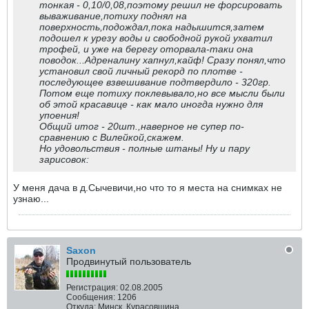
тонкая - 0,10/0,08,поэтому решил не форсировать
вываживание,потиху поднял на
поверхность,подождал,пока надышится,затем
подошел к урезу воды и свободной рукой ухватил
трофей, и уже на берегу оторвала-таки она
поводок...Адреналину хапнул,кайф! Сразу понял,что
установил свой личный рекорд по плотве -
последующее взвешивание подтвердило - 320гр.
Потом еще потиху поклевывало,но все мысли были
об этой красавице - как мало иногда нужно для
упоения!
Общий итог - 20шт.,наверное не супер по-
сравнению с Вилейкой,скажем.
Но удовольствия - полные штаны! Ну и пару
зарисовок:
У меня дача в д.Сычевичи,но что то я места на снимках не
узнаю...
Saxon
Продвинутый пользователь
Регистрация:
02.08.2005
Сообщения:
1206
Откуда:
Минск, Курасовщина