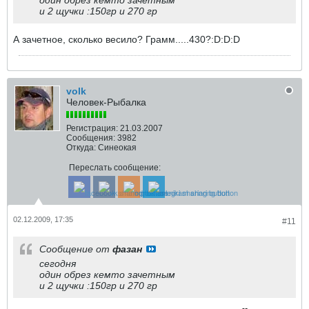
один обрез кемто зачетным
и 2 щучки :150гр и 270 гр
А зачетное, сколько весило? Грамм.....430?:D:D:D
volk
Человек-Рыбалка
Регистрация:
21.03.2007
Сообщения:
3982
Откуда:
Синеокая
Переслать сообщение:
02.12.2009, 17:35
#11
Сообщение от
фазан
сегодня
один обрез кемто зачетным
и 2 щучки :150гр и 270 гр