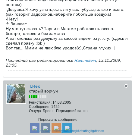
понтом)
-Девушка.Я хочу узнать,есть ли у вас тубусы,только и всего.
(как говорит Задоронов,наберите побольше воздуха)
-Нету!
:!: Занавес.
Ну что тут сказать?Парни в Магаме работают классно-
быстро,толково и без хамства.
А вот сколько раз дэвушку за кассой видел- :cry: :cry: (сдесь я
сделал правку :lol: )
Вот так... Мммм,не лююблю уродов(с),Страна глухих :|
Последний раз редактировалось
Rammstein
;
13.11.2009,
23:05
.
T.Rex
старый ворчун
Регистрация:
14.03.2005
Сообщения:
1425
Откуда:
Брест - Персидский залив
Переслать сообщение: