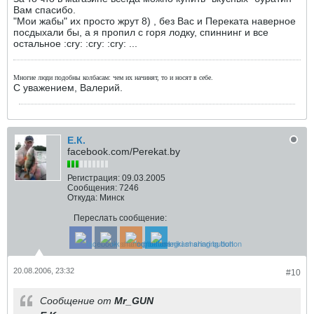
Вам спасибо.
"Мои жабы" их просто жрут 8) , без Вас и Переката наверное
посдыхали бы, а я пропил с горя лодку, спиннинг и все
остальное :cry: :cry: :cry: ...
Многие люди подобны колбасам: чем их начинят, то и носят в себе.
С уважением, Валерий.
Е.К.
facebook.com/Perekat.by
Регистрация:
09.03.2005
Сообщения:
7246
Откуда:
Минск
Переслать сообщение:
20.08.2006, 23:32
#10
Сообщение от
Mr_GUN