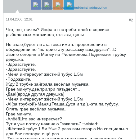
11.04.2006, 12:01
#2
Что, где, почем? Инфа от потребителей о сервисе
рыболовных магазинов, отзывы, цены...
Не знаю,будет ли эта тема иметь продолжение в
обсуждении,но "историю эту расскажу вам,друзья". :D
Звоню сегодня в Магму на Филимонова.Поднимает трубку
девушка.
-Здравствуйте.
-Здравствуйте.
-Меня интересует жёсткий тубус 1.5м
-Подождите.
Жду.В трубке зайграла весёлая музычка.
Грае минуту,две,три,три пятьдесят...
-Даа!(вроде другая дэвушка)
-Меня интересует жёсткий тубус 1.5м
-А!(за трубкой)-Маня,(Глаша,Дуся и т.д.),-эта па тубусу.
Опять грае весёлая музычка.
Грае минуту.
-Алёё!Што вас интересует?
Тут я уже потиху начинаю "закипать" :twisted:
-Жёсткий тубус 1.5м!Уже 2 раза вам говорю.Но специально
для Вас повторю ещё раз.
-Так вым может надо самому подъехать и пасматреть.(с