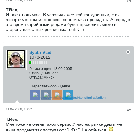
#4
T.Rex
,
Я таких понимаю. В условиях жесткой конкуренции, с их
ассортиментом можно весь день молча просидеть. А народ в
это время стройными рядами будет проходить мимо в
сторону известных розничных точЕК. :)
Syabr Vlad
1978-2012
Регистрация:
13.09.2005
Сообщения:
372
Откуда:
Минск
Переслать сообщение:
11.04.2006, 13:22
#5
T.Rex
,
Мне тоже не очень такой сервис.У нас на рынке дамы,к-е
яйца продают так поступают :D :D :D Не отбиться.