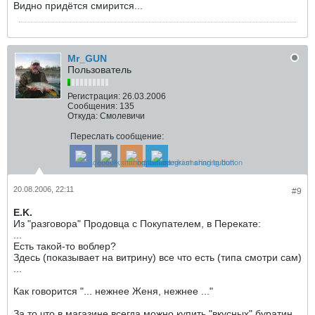
Видно придётся смирится...
Mr_GUN
Пользователь
Регистрация:
26.03.2006
Сообщения:
135
Откуда:
Смолевичи
Переслать сообщение:
20.08.2006, 22:11
#9
E.K.
Из "разговора" Продовца с Покупателем, в Перекате:
...
Есть такой-то воблер?
Здесь (показывает на витрину) все что есть (типа смотри сам)
...
Как говорится "... нежнее Женя, нежнее ..."
За то что в магазине всегда можно купить "вкусных" буратин