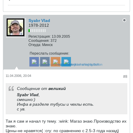
Syabr Vlad
1978-2012
Регистрация:
13.09.2005
Сообщения:
372
Откуда:
Минск
Переслать сообщение:
11.04.2006, 20:04
#8
Сообщение от
великий
Syabr Vlad
,
смешно:)
Инфа в разделе тубусы и чехлы есть.
с ув.
Так я сам и начал ту тему. :wink: Магаз знаю.Производство их
знаю.
Цены-не нравятся( :cry: по сравнению с 2.5-3 года назад)