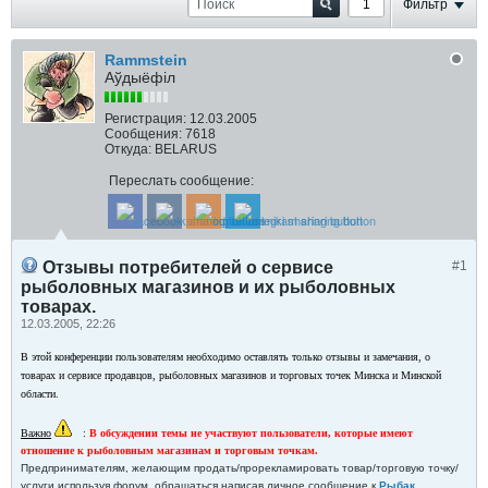
Фильтр
Rammstein
Аўдыёфіл
Регистрация:
12.03.2005
Сообщения:
7618
Откуда:
BELARUS
Переслать сообщение:
Отзывы потребителей о сервисе
#1
рыболовных магазинов и их рыболовных
товарах.
12.03.2005, 22:26
В этой конференции пользователям необходимо оставлять только отзывы и замечания, о
товарах и сервисе продавцов, рыболовных магазинов и торговых точек Минска и Минской
области.
Важно
:
В обсуждении темы не участвуют пользователи, которые имеют
отношение к рыболовным магазинам и торговым точкам.
Предпринимателям, желающим продать/прорекламировать товар/торговую точку/
услуги используя форум, обращаться
написав личное сообщение к
Рыбак
.