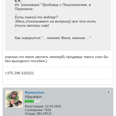
E.K.
Из "разговора" Продовца с Покупателем, в
Перекате:
...
Есть такой-то воблер?
Здесь (показывает на витрину) все что есть
(типа смотри сам)
...
Как говорится "... нежнее Женя, нежнее ..."
.
хорошо,что меня уволить некому8) продавца такого гнал бы
без выходного пособия:)
т.375 296 610221
Rammstein
Аўдыёфіл
Регистрация:
12.03.2005
Сообщения:
7618
Откуда:
BELARUS