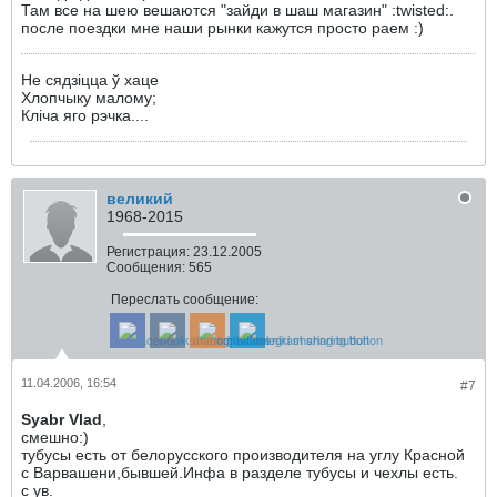
Там все на шею вешаются "зайди в шаш магазин" :twisted:.
после поездки мне наши рынки кажутся просто раем :)
Не сядзіцца ў хаце
Хлопчыку малому;
Кліча яго рэчка....
великий
1968-2015
Регистрация:
23.12.2005
Сообщения:
565
Переслать сообщение:
11.04.2006, 16:54
#7
Syabr Vlad
,
смешно:)
тубусы есть от белорусского производителя на углу Красной
с Варвашени,бывшей.Инфа в разделе тубусы и чехлы есть.
с ув.