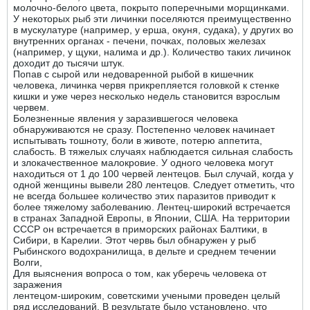
молочно-белого цвета, покрыто поперечными морщинками.
У некоторых рыб эти личинки поселяются преимущественно
в мускулатуре (например, у ерша, окуня, судака), у других во
внутренних органах - печени, почках, половых железах
(например, у щуки, налима и др.). Количество таких личинок
доходит до тысячи штук.
Попав с сырой или недоваренной рыбой в кишечник
человека, личинка червя прикрепляется головкой к стенке
кишки и уже через несколько недель становится взрослым
червем.
Болезненные явления у заразившегося человека
обнаруживаются не сразу. Постепенно человек начинает
испытывать тошноту, боли в животе, потерю аппетита,
слабость. В тяжелых случаях наблюдается сильная слабость
и злокачественное малокровие. У одного человека могут
находиться от 1 до 100 червей лентецов. Был случай, когда у
одной женщины вывели 280 лентецов. Следует отметить, что
не всегда большее количество этих паразитов приводит к
более тяжелому заболеванию. Лентец-широкий встречается
в странах Западной Европы, в Японии, США. На территории
СССР он встречается в приморских районах Балтики, в
Сибири, в Карелии. Этот червь был обнаружен у рыб
Рыбинского водохранилища, в дельте и среднем течении
Волги,
Для выяснения вопроса о том, как уберечь человека от
заражения
лентецом-широким, советскими учеными проведен целый
ряд исследований. В результате было установлено, что