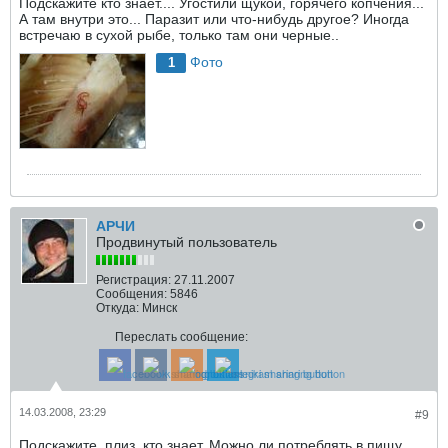
Подскажите кто знает.... Угостили щукой, горячего копчения...
А там внутри это... Паразит или что-нибудь другое? Иногда
встречаю в сухой рыбе, только там они черные..
Фото
1
АРЧИ
Продвинутый пользователь
Регистрация:
27.11.2007
Сообщения:
5846
Откуда:
Минск
Переслать сообщение:
14.03.2008, 23:29
#9
Подскажите ,плиз, кто знает. Можно ли потреблять в пищу