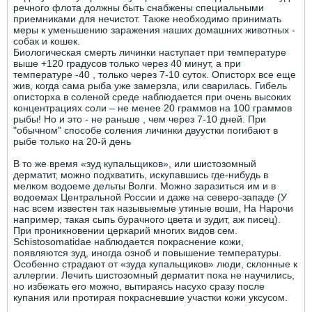
речного флота должны быть снабжены специальными
приемниками для нечистот. Также необходимо принимать
меры к уменьшению заражения наших домашних животных -
собак и кошек.
Биологическая смерть личинки наступает при температуре
выше +120 градусов только через 40 минут, а при
температуре -40 , только через 7-10 суток. Описторх все еще
жив, когда сама рыба уже замерзла, или сварилась. Гибель
описторха в соленой среде наблюдается при очень высоких
концентрациях соли – не менее 20 граммов на 100 граммов
рыбы! Но и это - не раньше , чем через 7-10 дней. При
"обычном" способе соления личинки двуустки погибают в
рыбе только на 20-й день
В то же время «зуд купальщиков», или шистозомный
дерматит, можно подхватить, искупавшись где-нибудь в
мелком водоеме дельты Волги. Можно заразиться им и в
водоемах Центральной России и даже на северо-западе (У
нас всем известен так назывыемые утиные воши, На Нарочи
например, такая сыпь бурачного цвета и зудит, аж писец).
При проникновении церкарий многих видов сем.
Schistosomatidae наблюдается покраснение кожи,
появляются зуд, иногда озноб и повышение температуры.
Особенно страдают от «зуда купальщиков» люди, склонные к
аллергии. Лечить шистозомный дерматит пока не научились,
но избежать его можно, вытираясь насухо сразу после
купания или протирая покрасневшие участки кожи уксусом.