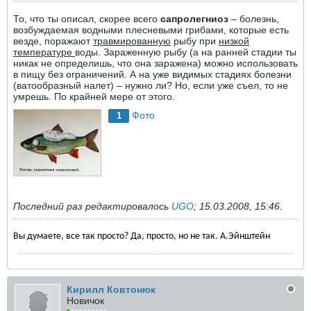
То, что ты описал, скорее всего
сапролегниоз
– болезнь,
возбуждаемая водными плесневыми грибами, которые есть
везде, поражают
травмированную
рыбу при
низкой
температуре
воды. Зараженную рыбу (а на ранней стадии ты
никак не определишь, что она заражена) можно использовать
в пищу без ограничений. А на уже видимых стадиях болезни
(ватообразный налет) – нужно ли? Но, если уже съел, то не
умрешь. По крайней мере от этого.
Фото
1
Последний раз редактировалось
UGO
;
15.03.2008, 15:46
.
Вы думаете, все так просто? Да, просто, но не так. А.Эйнштейн
Кирилл Ковтонюк
Новичок