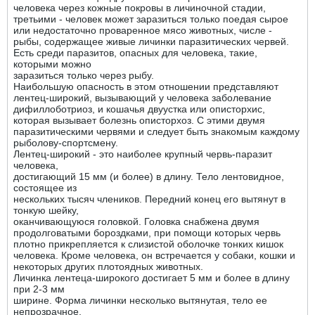
человека через кожные покровы в личиночной стадии,
третьими - человек может заразиться только поедая сырое
или недостаточно проваренное мясо животных, числе -
рыбы, содержащее живые личинки паразитических червей.
Есть среди паразитов, опасных для человека, такие,
которыми можно
заразиться только через рыбу.
Наибольшую опасность в этом отношении представляют
лентец-широкий, вызывающий у человека заболевание
дифиллоботриоз, и кошачья двуустка или описторхис,
которая вызывает болезнь описторхоз. С этими двумя
паразитическими червями и следует быть знакомым каждому
рыболову-спортсмену.
Лентец-широкий - это наиболее крупный червь-паразит
человека,
достигающий 15 мм (и более) в длину. Тело лентовидное,
состоящее из
нескольких тысяч члеников. Передний конец его вытянут в
тонкую шейку,
оканчивающуюся головкой. Головка снабжена двумя
продолговатыми бороздками, при помощи которых червь
плотно прикрепляется к слизистой оболочке тонких кишок
человека. Кроме человека, он встречается у собаки, кошки и
некоторых других плотоядных животных.
Личинка лентеца-широкого достигает 5 мм и более в длину
при 2-3 мм
ширине. Форма личинки несколько вытянутая, тело ее
непрозрачное,