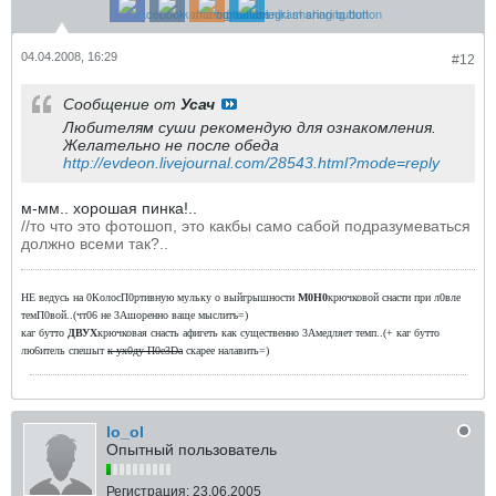
04.04.2008, 16:29
#12
Сообщение от
Усач
Любителям суши рекомендую для ознакомления.
Желательно не после обеда
http://evdeon.livejournal.com/28543.html?mode=reply
м-мм.. хорошая пинка!..
//то что это фотошоп, это какбы само сабой подразумеваться
должно всеми так?..
НЕ ведусь на 0КолосП0ртивную мульку о выйгрышности
М0Н0
крючковой снасти при л0вле
темП0вой..(чт06 не 3Ашоренно ваще мыслитъ=)
каг бутто
ДВУХ
крючковая снасть афигеть как существенно 3Амедляет темп..(+ каг бутто
лю6итель спешыт
к ух0ду П0е3Dа
скарее налавить=)
lo_ol
Опытный пользователь
Регистрация:
23.06.2005