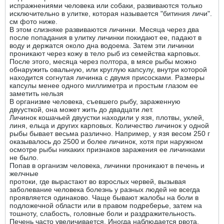
испражнениями человека или собаки, развиваются только
исключительно в улитке, которая называется "битиния личи".
см фото ниже.
В этом слизняке развиваются личинки. Месяца через два
после попадания в улитку личинки покидают ее, падают в
воду и держатся около дна водоема. Затем эти личинки
проникают через кожу в тело рыб из семейства карповых.
После этого, месяца через полтора, в мясе рыбы можно
обнаружить овальную, или круглую капсулу, внутри которой
находится согнутая личинка с двумя присосками. Размеры
капсулы менее одного миллиметра и простым глазом ее
заметить нельзя
В организме человека, съевшего рыбу, зараженную
двуусткой, она может жить до двадцати лет.
Личинок кошачьей двуустки находили у язя, плотвы, уклей,
линя, ельца и других карповых. Количество личинок у одной
рыбы бывает весьма различно. Например, у язя весом 250 г
оказывалось до 2500 и более личинок, хотя при наружном
осмотре рыбы никаких признаков заражения ее личинками
не было.
Попав в организм человека, личинки проникают в печень и
желчные
протоки, где вырастают во взрослых червей, вызывая
заболевание человека болезнь у разных людей не всегда
проявляется одинаково. Чаще бывают жалобы на боли в
подложечной области или в правом подреберье, затем на
тошноту, слабость, головные боли и раздражительность.
Печень часто увеличивается. Иногда наблюдается рвота,