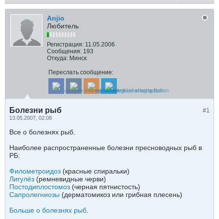
Anjio
Любитель
Регистрация:
11.05.2006
Сообщения:
193
Откуда:
Минск
Переслать сообщение:
Болезни рыб
#1
13.05.2007, 02:08
Все о болезнях рыб.
Наиболее распространенные болезни пресноводных рыб в
РБ:
Филометроидоз
(красные спиральки)
Лигулёз
(ремневидные черви)
Постодиплостомоз
(черная пятнистость)
Сапролегниозы
(дерматомикоз или грибная плесень)
Больше о болезнях рыб
.