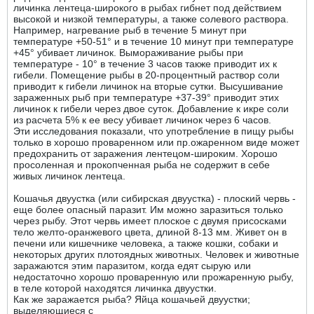
личинка лентеца-широкого в рыбах гибнет под действием
высокой и низкой температуры, а также солевого раствора.
Например, нагревание рыб в течение 5 минут при
температуре +50-51° и в течение 10 минут при температуре
+45° убивает личинок. Вымораживание рыбы при
температуре - 10° в течение 3 часов также приводит их к
гибели. Помещение рыбы в 20-процентный раствор соли
приводит к гибели личинок на вторые сутки. Высушивание
зараженных рыб при температуре +37-39° приводит этих
личинок к гибели через двое суток. Добавление к икре соли
из расчета 5% к ее весу убивает личинок через 6 часов.
Эти исследования показали, что употребление в пищу рыбы
только в хорошо проваренном или пр.ожаренном виде может
предохранить от заражения лентецом-широким. Хорошо
просоленная и прокопченная рыба не содержит в себе
живых личинок лентеца.
Кошачья двуустка (или сибирская двуустка) - плоский червь -
еще более опасный паразит. Им можно заразиться только
через рыбу. Этот червь имеет плоское с двумя присосками
тело желто-оранжевого цвета, длиной 8-13 мм. Живет он в
печени или кишечнике человека, а также кошки, собаки и
некоторых других плотоядных животных. Человек и животные
заражаются этим паразитом, когда едят сырую или
недостаточно хорошо проваренную или прожаренную рыбу,
в теле которой находятся личинка двуустки.
Как же заражается рыба? Яйца кошачьей двуустки;
выделяющиеся с