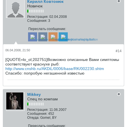
Кирилл Ковтонюк
Новичок
Регистрация:
02.04.2008
Сообщения:
3
Переслать сообщение:
06.04.2008, 21:50
#14
[QUOTE=lo_ol;202751]Возможно описанные Вами симптомы
соответствуют краснухе рыб:
http://www.cnshb.ru/AKDiL/0006/base/RK/002230.shtm
Спасибо: попробую негашенной известью
Mikkey
Спец по компам
Регистрация:
11.06.2007
Сообщения:
452
Откуда:
Gomel, BY
Переслать сообщение: