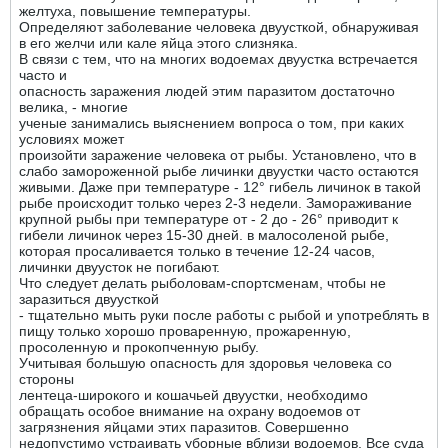
желтуха, повышение температуры.
Определяют заболевание человека двуусткой, обнаруживая
в его желчи или кале яйца этого слизняка.
В связи с тем, что на многих водоемах двуустка встречается
часто и
опасность заражения людей этим паразитом достаточно
велика, - многие
ученые занимались выяснением вопроса о том, при каких
условиях может
произойти заражение человека от рыбы. Установлено, что в
слабо замороженной рыбе личинки двуустки часто остаются
живыми. Даже при температуре - 12° гибель личинок в такой
рыбе происходит только через 2-3 недели. Замораживание
крупной рыбы при температуре от - 2 до - 26° приводит к
гибели личинок через 15-30 дней. в малосоленой рыбе,
которая просаливается только в течение 12-24 часов,
личинки двуусток не погибают.
Что следует делать рыболовам-спортсменам, чтобы не
заразиться двуусткой
- тщательно мыть руки после работы с рыбой и употреблять в
пищу только хорошо проваренную, прожаренную,
просоленную и прокопченную рыбу.
Учитывая большую опасность для здоровья человека со
стороны
лентеца-широкого и кошачьей двуустки, необходимо
обращать особое внимание на охрану водоемов от
загрязнения яйцами этих паразитов. Совершенно
недопустимо устраивать уборные вблизи водоемов. Все суда