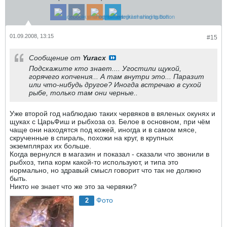
01.09.2008, 13:15
#15
Сообщение от
Yuracx
Подскажите кто знает.... Угостили щукой,
горячего копчения... А там внутри это... Паразит
или что-нибудь другое? Иногда встречаю в сухой
рыбе, только там они черные..
Уже второй год наблюдаю таких червяков в вяленых окунях и
щуках с ЦарьФиш и рыбхоза оз. Белое в основном, при чём
чаще они находятся под кожей, иногда и в самом мясе,
скрученные в спираль, похожи на круг, в крупных
экземплярах их больше.
Когда вернулся в магазин и показал - сказали что звонили в
рыбхоз, типа корм какой-то используют, и типа это
нормально, но здравый смысл говорит что так не должно
быть.
Никто не знает что же это за червяки?
Фото
2