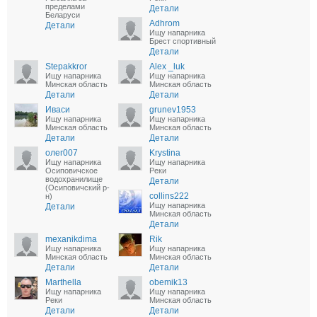
пределами
Детали
Беларуси
Adhrom
Детали
Ищу напарника
Брест спортивный
Детали
Stepakkror
Alex _luk
Ищу напарника
Ищу напарника
Минская область
Минская область
Детали
Детали
Иваси
grunev1953
Ищу напарника
Ищу напарника
Минская область
Минская область
Детали
Детали
олег007
Krystina
Ищу напарника
Ищу напарника
Осиповичское
Реки
водохранилище
Детали
(Осиповичский р-
collins222
н)
Ищу напарника
Детали
Минская область
Детали
mexanikdima
Rik
Ищу напарника
Ищу напарника
Минская область
Минская область
Детали
Детали
Marthella
obemik13
Ищу напарника
Ищу напарника
Реки
Минская область
Детали
Детали