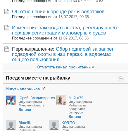
Последнее сообщение от
Greihan
30.07.2022, 13:53
Об отношении к аренде рек и водотоков
Последнее сообщение от
13.07.2017, 09:35
Изменение законодательства, регулирующего
порядок регистрации маломерных судов
Последнее сообщение от
11.07.2017, 08:33
Перенаправление:
Сбор подписей за запрет
подводной охоты в нац парках, в водоемах
общего пользования
Отметить канал прочитанным
Поедем вместе на рыбалку
Ищут напарников
16
Юрий_Владимирович
Майка79
Ищу напарника
Ищу напарника
Минская область
Рыбалка за
пределами
Детали
Беларуси
Детали
Bion4ik
KORITO
Ищу напарника
Ищу напарника
Рыбалка за
Реки