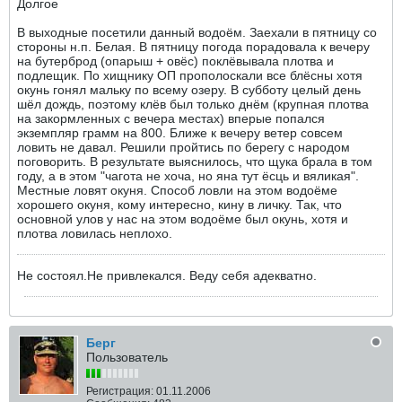
Долгое
В выходные посетили данный водоём. Заехали в пятницу со
стороны н.п. Белая. В пятницу погода порадовала к вечеру
на бутерброд (опарыш + овёс) поклёвывала плотва и
подлещик. По хищнику ОП прополоскали все блёсны хотя
окунь гонял мальку по всему озеру. В субботу целый день
шёл дождь, поэтому клёв был только днём (крупная плотва
на закормленных с вечера местах) вперые попался
экземпляр грамм на 800. Ближе к вечеру ветер совсем
ловить не давал. Решили пройтись по берегу с народом
поговорить. В результате выяснилось, что щука брала в том
году, а в этом "чагота не хоча, но яна тут ёсць и вяликая".
Местные ловят окуня. Способ ловли на этом водоёме
хорошего окуня, кому интересно, кину в личку. Так, что
основной улов у нас на этом водоёме был окунь, хотя и
плотва ловилась неплохо.
Не состоял.Не привлекался. Веду себя адекватно.
Берг
Пользователь
Регистрация:
01.11.2006