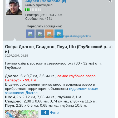
Андрей (Новополоцк)
мимо проходил
Регистрация:
10.03.2005
Сообщения:
4641
Переслать сообщение:
Озёра Долгое, Свядово, Псуя, Шо (Глубокский р-
#1
н)
30.07.2007, 09:55
Группа озёр к востоку и северо-востоку (30 - 32 км) от г.
Глубокое
Долгое
: 6 х 0,7 км, 2,6 км кв.,
самое глубокое озеро
Беларуси -
53,7 м
В целях сохранения уникальности водоема озеро и
прибрежная территория объявлены
гидрологическим
заказником Долгое
.
Шо
: 4,2 х 2,12 км, 7,65 км кв., глубина 3,1 м
Свядово
: 2,08 х 0,66 км, 0,74 км кв., глубина 11,5 м.
Псуя
: 2,28 х 0,5 км, 0,65 км кв., глубина 10,5 м.
Фото
4