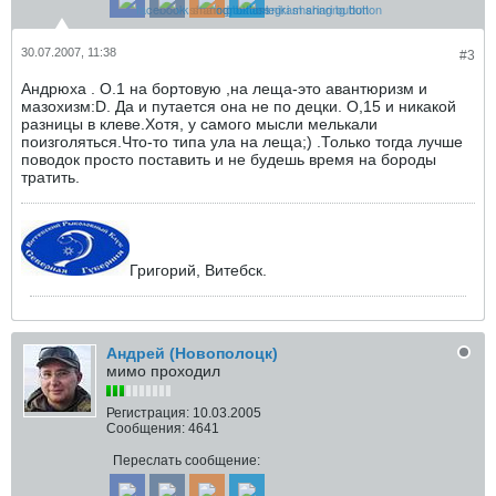
30.07.2007, 11:38
#3
Андрюха . О.1 на бортовую ,на леща-это авантюризм и
мазохизм:D. Да и путается она не по децки. О,15 и никакой
разницы в клеве.Хотя, у самого мысли мелькали
поизголяться.Что-то типа ула на леща;) .Только тогда лучше
поводок просто поставить и не будешь время на бороды
тратить.
Григорий, Витебск.
Андрей (Новополоцк)
мимо проходил
Регистрация:
10.03.2005
Сообщения:
4641
Переслать сообщение: