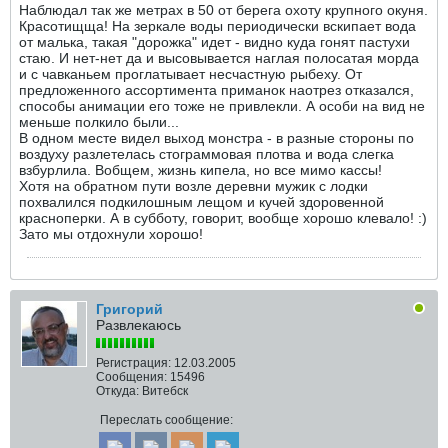
Наблюдал так же метрах в 50 от берега охоту крупного окуня.
Красотищща! На зеркале воды периодически вскипает вода
от малька, такая "дорожка" идет - видно куда гонят пастухи
стаю. И нет-нет да и высовывается наглая полосатая морда
и с чавканьем проглатывает несчастную рыбеху. От
предложенного ассортимента приманок наотрез отказался,
способы анимации его тоже не привлекли. А особи на вид не
меньше полкило были...
В одном месте видел выход монстра - в разные стороны по
воздуху разлетелась стограммовая плотва и вода слегка
взбурлила. Вобщем, жизнь кипела, но все мимо кассы!
Хотя на обратном пути возле деревни мужик с лодки
похвалился подкилошным лещом и кучей здоровенной
красноперки. А в субботу, говорит, вообще хорошо клевало! :)
Зато мы отдохнули хорошо!
Григорий
Развлекаюсь
Регистрация:
12.03.2005
Сообщения:
15496
Откуда:
Витебск
Переслать сообщение: