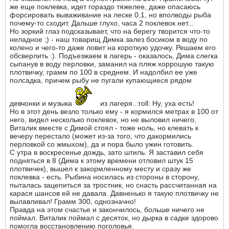
же еще поклевка, идет гораздо тяжелее, даже опасаюсь
форсировать вываживание на леске 0,1, но вполводы рыба
почему-то сходит. Дальше глухо, часа 2 поклевок нет...
Но зоркий глаз подсказывает, что на берегу творится что-то
неладное ;) - наш товарищ Димка залез босиком в воду по
колено и чего-то даже ловит на короткую удочку. Решаем его
обсверлить :). Подъезжаем в лагерь - оказалось, Дима слегка
сыпанув в воду перловки, заманил на пляж хоррошую такую
плотвичку, грамм по 100 в среднем. И надолбил ее уже
полсадка, причем рыбу не пугали купающиеся рядом
девчонки и музыка
из лагеря..:roll: Ну, уха есть!
Но в этот день везло только ему - я кормился метрах в 100 от
него, видел несколько поклевок, но не выловил ничего,
Виталик вместе с Димой стоял - тоже ноль, но клевать к
вечеру перестало (может из-за того, что дакормились
перловкой со жмыхом), да и пора было ужин готовить.
С утра в воскресенье дождь, зато штиль. Я заставил себя
подняться в 8 (Дима к этому времени отловил штук 15
плотвичек), вышел к закормленному месту и сразу же
поклевка - есть. Рыбина носилась из стороны в сторону,
пыталась зацепиться за тростник, но снасть рассчитанная на
карася шансов ей не давала. Давненько я такую плотвичку не
вылавливал! Грамм 300, однозначно!
Правда на этом счастье и закончилось, больше ничего не
поймал. Виталик поймал с десяток, но дырка в садке здорово
помогла восстановлению поголовья.