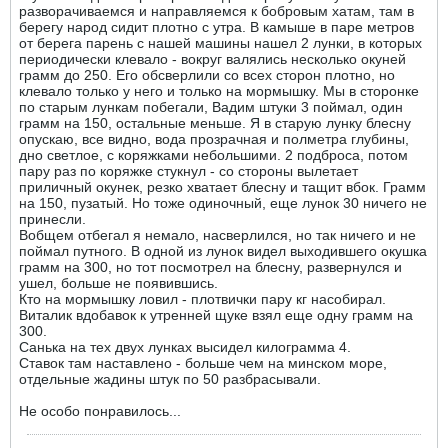
разворачиваемся и направляемся к бобровым хатам, там в
берегу народ сидит плотно с утра. В камыше в паре метров
от берега парень с нашей машины нашел 2 лунки, в которых
периодически клевало - вокруг валялись несколько окуней
грамм до 250. Его обсверлили со всех сторон плотно, но
клевало только у него и только на мормышку. Мы в сторонке
по старым лункам побегали, Вадим штуки 3 поймал, один
грамм на 150, остальные меньше. Я в старую лунку блесну
опускаю, все видно, вода прозрачная и полметра глубины,
дно светлое, с коряжками небольшими. 2 подброса, потом
пару раз по коряжке стукнул - со стороны вылетает
приличный окунек, резко хватает блесну и тащит вбок. Грамм
на 150, пузатый. Но тоже одиночный, еще лунок 30 ничего не
принесли.
Вобщем отбегал я немало, насверлился, но так ничего и не
поймал путного. В одной из лунок видел выходившего окушка
грамм на 300, но тот посмотрел на блесну, развернулся и
ушел, больше не появившись.
Кто на мормышку ловил - плотвички пару кг насобирал.
Виталик вдобавок к утренней щуке взял еще одну грамм на
300.
Санька на тех двух лунках высидел килограмма 4.
Ставок там наставлено - больше чем на минском море,
отдельные жадины штук по 50 разбрасывали.
Не особо понравилось...