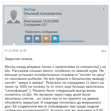
VicTop
Опытный пользователь
Регистрация:
15.03.2008
Сообщения:
527
Переслать сообщение:
07.12.2008, 21:49
#14
Закрытие сезона.
Месяц назад впервые попал с приятелями (и спинингом);) на
Шо. Рассказов слышал много, особенно по зимней щуке. Не
меньше услышал положительных отзывов от "коллег по цеху"
по окончании рыбалки. Но все пришли к банальному выводу -
насчёт " вчера и завтра". Результат не порадовал (1 хвост на
троих гр. 600) но почему то от этого ещё больше захотелось
"сатисфакции";). Решено было следующий выезд вновь
посвятить оэ.Шо. Но желания через пару дней были
засыпаны снегом... но сезон как-то не принято на диване
объявлять закрытым. И надежда теплилась до вчерашнего
дня. Её подкрепили вести побывавших там среди недели
глубокских коллег(клюёт!!!). И почти тем же экипажем в 9.00