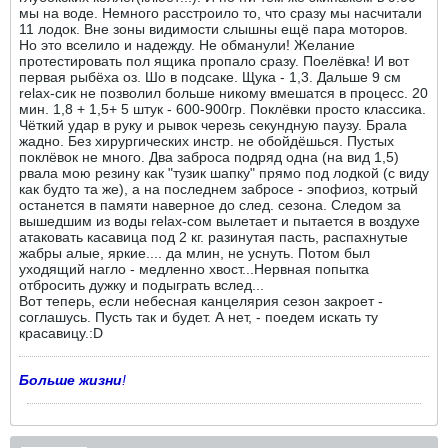
мы на воде. Немного расстроило то, что сразу мы насчитали
11 лодок. Вне зоны видимости слышны ещё пара моторов.
Но это вселило и надежду. Не обманули! Желание
протестировать пол ящика пропало сразу. Поелёвка! И вот
первая рыбёха оз. Шо в подсаке. Щука - 1,3. Дальше 9 см
relax-сик не позволил больше никому вмешатся в процесс. 20
мин. 1,8 + 1,5+ 5 штук - 600-900гр. Поклёвки просто классика.
Чёткий удар в руку и рывок черезь секундную паузу. Брала
жадно. Без хирургических инстр. не обойдёшься. Пустых
поклёвок не много. Два заброса подряд одна (на вид 1,5)
рвала мою резину как "тузик шапку" прямо под лодкой (с виду
как будто та же), а на последнем забросе - эпофиоз, котрый
останется в памяти наверное до след. сезона. Следом за
вышедшим из воды relаx-сом вылетает и пытается в воздухе
атаковать касавица под 2 кг. разинутая пасть, распахнутые
жабры алые, яркие.... да млин, не уснуть. Потом был
уходящий нагло - медленно хвост...Нервная попытка
отбросить дужку и подыграть вслед...
Вот теперь, если небесная канцелярия сезон закроет -
соглашусь. Пусть так и будет. А нет, - поедем искать ту
красавицу.:D
Больше жизни
!