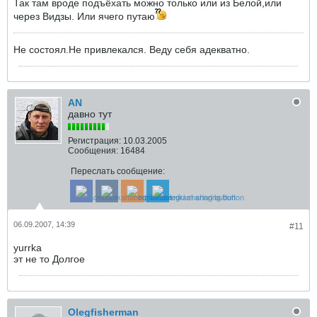
Так там вроде подъёхать можно только или из Белой,или
через Видзы. Или ячего путаю
Не состоял.Не привлекался. Веду себя адекватно.
AN
давно тут
Регистрация:
10.03.2005
Сообщения:
16484
Переслать сообщение:
06.09.2007, 14:39
#11
yurrka
эт не то Долгое
Olegfisherman