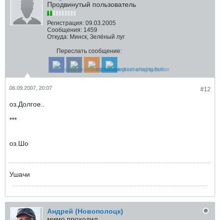
Продвинутый пользователь
Регистрация:
09.03.2005
Сообщения:
1459
Откуда:
Минск, Зелёный луг
Переслать сообщение:
06.09.2007, 20:07
#12
оз.Долгое..
***
оз.Шо
Ушачи
Андрей (Новополоцк)
мимо проходил