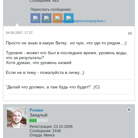
Сообщения:
483
Переслать сообщение:
04.09.2007, 17:37
#6
Просто не знаю в какую Ветку.. но чую, что где-то рядом...;)
Туровля - может кто был в последнее время, уровень воды,
что за результаты?
Хотя думаю, что уровень низкий.
Если не в тему - пожалуйста в личку..;)
"Делай что должен, а там будь что будет!"..(С)
Роман
Заядлый
Регистрация:
23.10.2006
Сообщения:
2446
Откуда:
Минск