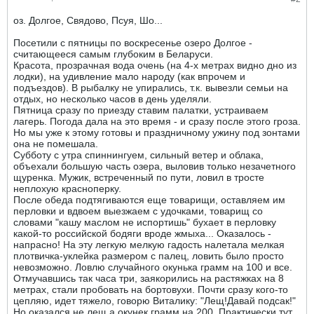
оз. Долгое, Свядово, Псуя, Шо...
Посетили с пятницы по воскресенье озеро Долгое -
считающееся самым глубоким в Беларуси.
Красота, прозрачная вода очень (на 4-х метрах видно дно из
лодки), на удивление мало народу (как впрочем и
подъездов). В рыбалку не упирались, т.к. вывезли семьи на
отдых, но несколько часов в день уделяли.
Пятница сразу по приезду ставим палатки, устраиваем
лагерь. Погода дала на это время - и сразу после этого гроза.
Но мы уже к этому готовы и праздничному ужину под зонтами
она не помешала.
Субботу с утра спиннингуем, сильный ветер и облака,
объехали большую часть озера, выловив только незачетного
щуренка. Мужик, встреченный по пути, ловил в тросте
неплохую красноперку.
После обеда подтягиваются еще товарищи, оставляем им
перловки и вдвоем выезжаем с удочками, товарищ со
словами "кашу маслом не испортишь" бухает в перловку
какой-то российской бодяги вроде жмыха... Оказалось -
напрасно! На эту легкую мелкую гадость налетала мелкая
плотвичка-уклейка размером с палец, ловить было просто
невозможно. Ловлю случайного окунька грамм на 100 и все.
Отмучавшись так часа три, заякорились на растяжках на 8
метрах, стали пробовать на бортовухи. Почти сразу кого-то
цепляю, идет тяжело, говорю Виталику: "Лещ!Давай подсак!"
Но оказался не лещ а окунек грамм на 200. Практически тут