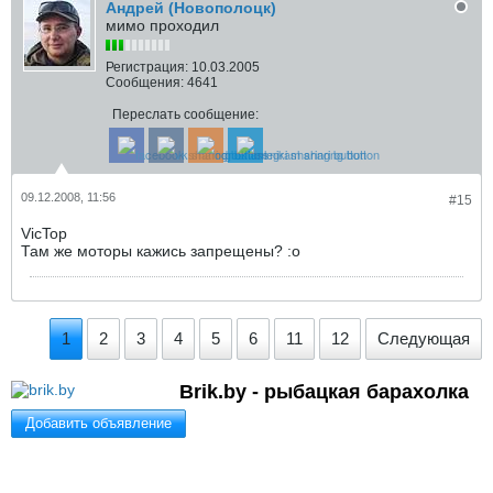
Андрей (Новополоцк)
мимо проходил
Регистрация:
10.03.2005
Сообщения:
4641
Переслать сообщение:
09.12.2008, 11:56
#15
VicTop
Там же моторы кажись запрещены? :о
1
2
3
4
5
6
11
12
Следующая
Brik.by - рыбацкая барахолка
Добавить объявление