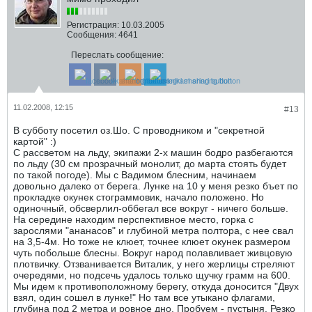
Регистрация:
10.03.2005
Сообщения:
4641
Переслать сообщение:
11.02.2008, 12:15
#13
В субботу посетил оз.Шо. С проводником и "секретной
картой" :)
С рассветом на льду, экипажи 2-х машин бодро разбегаются
по льду (30 см прозрачный монолит, до марта стоять будет
по такой погоде). Мы с Вадимом блесним, начинаем
довольно далеко от берега. Лунке на 10 у меня резко бъет по
прокладке окунек стограммовик, начало положено. Но
одиночный, обсверлил-оббегал все вокруг - ничего больше.
На середине находим перспективное место, горка с
зарослями "ананасов" и глубиной метра полтора, с нее свал
на 3,5-4м. Но тоже не клюет, точнее клюет окунек размером
чуть побольше блесны. Вокруг народ полавливает живцовую
плотвичку. Отзванивается Виталик, у него жерлицы стреляют
очередями, но подсечь удалось только щучку грамм на 600.
Мы идем к противоположному берегу, откуда доносится "Двух
взял, один сошел в лунке!" Но там все утыкано флагами,
глубина под 2 метра и ровное дно. Пробуем - пустыня. Резко