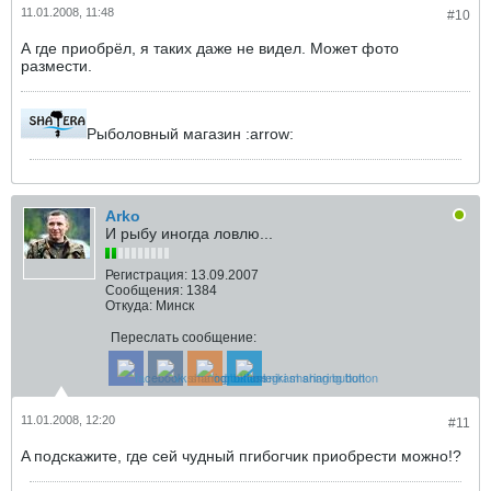
11.01.2008, 11:48
#10
А где приобрёл, я таких даже не видел. Может фото
размести.
Рыболовный магазин :arrow:
Arko
И рыбу иногда ловлю...
Регистрация:
13.09.2007
Сообщения:
1384
Откуда:
Минск
Переслать сообщение:
11.01.2008, 12:20
#11
A подскажите, где сей чудный пгибогчик приобрести можно!?