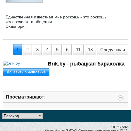
Единственная известная мне роскошь - это роскошь
человеческого общения.
Экзюпери.
1
2
3
4
5
6
11
18
Следующая
Brik.by - рыбацкая барахолка
Добавить объявление
Просматривают:
ОО "БРИК"
Часовой пояс GMT+3. Страница сгенерирована в 12:43.