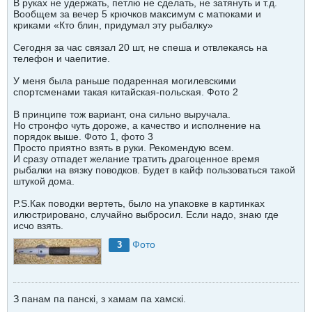
В руках не удержать, петлю не сделать, не затянуть и т.д.
Вообщем за вечер 5 крючков максимум с матюками и
криками «Кто блин, придумал эту рыбалку»
Сегодня за час связал 20 шт, не спеша и отвлекаясь на
телефон и чаепитие.
У меня была раньше подаренная могилевскими
спортсменами такая китайская-польская. Фото 2
В принципе тож вариант, она сильно выручала.
Но стронфо чуть дороже, а качество и исполнение на
порядок выше. Фото 1, фото 3
Просто приятно взять в руки. Рекомендую всем.
И сразу отпадет желание тратить драгоценное время
рыбалки на вязку поводков. Будет в кайф пользоваться такой
штукой дома.
P.S.Как поводки вертеть, было на упаковке в картинках
илюстрировано, случайно выбросил. Если надо, знаю где
исчо взять.
Фото
3
З панам па панскi, з хамам па хамскi.