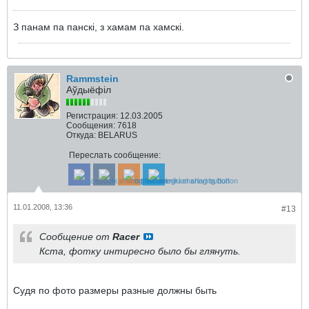
З панам па панскi, з хамам па хамскi.
Rammstein
Аўдыёфіл
Регистрация:
12.03.2005
Сообщения:
7618
Откуда:
BELARUS
Переслать сообщение:
11.01.2008, 13:36
#13
Сообщение от
Racer
Кста, фотку интиресно было бы глянуть.
Судя по фото размеры разные должны быть