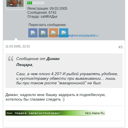
Регистрация:
09.03.2005
Сообщения:
6742
Откуда:
заМКАДье
Переслать сообщение:
11.03.2005, 22:01
#3
Сообщение от
Диман
Лещара
,
Саш, а чем плохо 4.20? И рыбой управлять удобнее,
и кустик/травку обвести при вываживании... лишь
бы при таком росте "макарониной" не был.
Диман, надоело мне башку задирать в поднебесную,
хотелось бы глазами следить :)