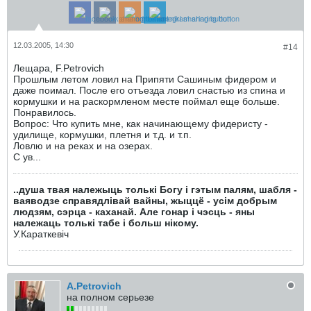
12.03.2005, 14:30
#14
Лещара, F.Petrovich
Прошлым летом ловил на Припяти Сашиным фидером и
даже поимал. После его отъезда ловил снастью из спина и
кормушки и на раскормленом месте поймал еще больше.
Понравилось.
Вопрос: Что купить мне, как начинающему фидеристу -
удилище, кормушки, плетня и т.д. и т.п.
Ловлю и на реках и на озерах.
С ув...
..душа твая належыць толькі Богу і гэтым палям, шабля -
ваяводзе справядлівай вайны, жыццё - усім добрым
людзям, сэрца - каханай. Але гонар і чэсць - яны
належаць толькі табе і больш нікому.
У.Караткевiч
A.Petrovich
на полном серьезе