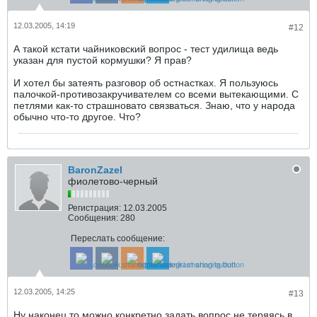
12.03.2005, 14:19
#12
А такой кстати чайниковский вопрос - тест удилища ведь
указан для пустой кормушки? Я прав?
И хотел бы затеять разговор об остнастках. Я пользуюсь
палочкой-противозакручивателем со всеми вытекающими. С
петлями как-то страшновато связваться. Знаю, что у народа
обычно что-то другое. Что?
BaronZazel
фиолетово-черный
Регистрация:
12.03.2005
Сообщения:
280
Переслать сообщение:
12.03.2005, 14:25
#13
Ну наконец то можно конкретно задать вопрос не теряясь в