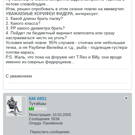
потоке словоблудия...
Итак, решил опробовать в этом сезоне ловлю на квивертип.
УВАЖАЕМЫЕ КОРИФЕИ ФИДЕРА, интересует:
1. Какой длины брать палку?
2. Какого класса?
3. PP какого диаметра брать?
4. Пойдет ли бюджетный вариант композита или сразу
настраиваться чисто на уголь?
Условия моей ловли: 95% случаев - стоячка или небольшая
течка, а-ля Раубичи-Вилейка и т.д.; рыба - подлещик-густера-
плотва-карась.
P.S. Жаль, что пока на форуме нет T.Rex и Billy, они вроде
именно из озерных фидерщиков...
С уважением
БМ-0851
Тутэйшы
Регистрация:
10.03.2005
Сообщения:
5036
Откуда:
Панямонскі
Переслать сообщение: