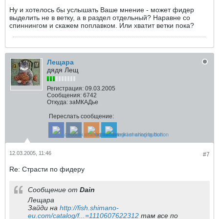
Ну и хотелось бы услышать Ваше мнение - может фидер
выделить не в ветку, а в раздел отдельный? Наравне со
спиннингом и скажем поплавком. Или хватит ветки пока?
Лещара
дядя Лещ
Регистрация:
09.03.2005
Сообщения:
6742
Откуда:
заМКАДье
Переслать сообщение:
12.03.2005, 11:46
#7
Re: Страсти по фидеру
Сообщение от
Dain
Лещара
Зайди на
http://fish.shimano-
eu.com/catalog/f...=1110607622312
там все по