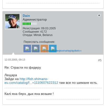
Dain
Администратор
Регистрация:
09.03.2005
Сообщения:
4172
Откуда:
Minsk, Belarus
Переслать сообщение:
12.03.2005, 09:13
#5
Re: Страсти по фидеру
Лещара
Зайди на
http://fish.shimano-
eu.com/catalog/f...=1110607622312
там все по шимане есть.
Калi яна бярэ, дык яна возьме !