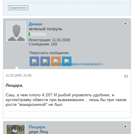
Закреплено
Диман
зеленый патруль
Регистрация:
11.03.2005
Сообщения:
169
Переслать сообщение:
11.03.2005, 21:59
#2
Лещара
,
Саш, а чем плохо 4.20? И рыбой управлять удобнее, и
кустик/травку обвести при вываживании... лишь бы при таком
росте "макарониной" не был.
Лещара
дядя Лещ