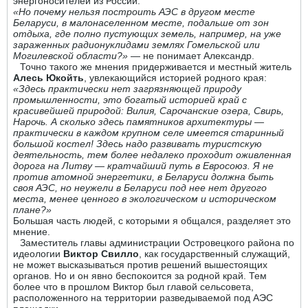
энергоносителей из России.
«Но почему нельзя построить АЭС в другом месте
Беларуси, в малонаселенном месте, подальше от зон
отдыха, где полно пустующих земель, например, на уже
зараженных радионуклидами землях Гомельской или
Могилевской области?»
— не понимает Александр.
Точно такого же мнения придерживается и местный житель
Алесь Юкойть
, увлекающийся историей родного края:
«Здесь практически нет загрязняющей природу
промышленности, это богатый историей край с
красивейшей природой: Вилия, Сарочанские озера, Свирь,
Нарочь. А сколько здесь памятников архитектуры —
практически в каждом крупном селе имеется старинный
большой костел! Здесь надо развивать туристскую
деятельность, тем более недалеко проходит оживленная
дорога на Литву — кратчайший путь в Евросоюз. Я не
против атомной энергетики, в Беларуси должна быть
своя АЭС, но неужели в Беларуси под нее нет другого
места, менее ценного в экологическом и историческом
плане?»
Большая часть людей, с которыми я общался, разделяет это
мнение.
Заместитель главы администрации Островецкого района по
идеологии
Виктор Свилло
, как государственный служащий,
не может высказываться против решений вышестоящих
органов. Но и он явно беспокоится за родной край. Тем
более что в прошлом Виктор был главой сельсовета,
расположенного на территории разведываемой под АЭС