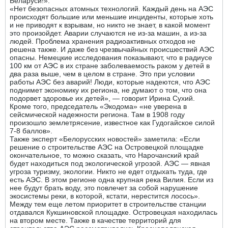
Беларуси!».
«Нет безопасных атомных технологий. Каждый день на АЭС
происходят большие или меньшие инциденты, которые хоть
и не приводят к взрывам, но никто не знает, в какой момент
это произойдет. Аварии случаются не из-за машин, а из-за
людей. Проблема хранения радиоактивных отходов не
решена также. И даже без чрезвычайных происшествий АЭС
опасны. Немецкие исследования показывают, что в радиусе
100 км от АЭС в их стране заболеваемость раком у детей в
два раза выше, чем в целом в стране. Это при условии
работы АЭС без аварий! Люди, которые надеются, что АЭС
поднимет экономику их региона, не думают о том, что она
подорвет здоровье их детей», — говорит Ирина Сухий.
Кроме того, председатель «Экодома» «не уверена в
сейсмической надежности региона. Там в 1908 году
произошло землетрясение, известное как Гудогайское силой
7-8 баллов».
Также эксперт «Белорусских новостей» заметила: «Если
решение о строительстве АЭС на Островецкой площадке
окончательное, то можно сказать, что Нарочанский край
будет находиться под экологической угрозой. АЭС — явная
угроза туризму, экологии. Никто не едет отдыхать туда, где
есть АЭС. В этом регионе одна крупная река Вилия. Если из
нее будут брать воду, это повлечет за собой нарушение
экосистемы реки, в которой, кстати, нерестится лосось».
Между тем еще летом приоритет в строительстве станции
отдавался Кукшиновской площадке. Островецкая находилась
на втором месте. Также в качестве территорий для