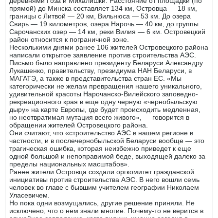
деревнями Гоза и Михалишки. Расстояние от площадки (по
прямой) до Минска составляет 134 км, Островца — 18 км,
границы с Литвой — 20 км, Вильнюса — 53 км. До озера
Свирь — 19 километров, озера Нарочь — 40 км, до группы
Сарочанских озер — 14 км, реки Вилия — 6 км. Островецкий
район относится к пограничной зоне.
Несколькими днями ранее 106 жителей Островецкого района
написали открытое заявление против строительства АЭС.
Письмо было направлено президенту Беларуси Александру
Лукашенко, правительству, президиума НАН Беларуси, в
МАГАТЭ, а также в представительства стран ЕС. «Мы
категорически не желам превращения нашего уникального,
удивительной красоты Нарочанско-Вилейского заповедно-
рекреационного края в еще одну черную «чернобыльскую
дыру» на карте Европы, где будет происходить медленная,
но неотвратимая мутация всего живого», — говорится в
обращении жителей Островецкого района.
Они считают, что «строительство АЭС в нашем регионе в
частности, и в послечернобыльской Беларуси вообще — это
трагическая ошибка, которая неизбежно приведет к еще
одной большой и непоправимой беде, выходящей далеко за
пределы национальных масштабов».
Ранее жители Островца создали оргкомитет гражданской
инициативы против строительства АЭС. В него вошли семь
человек во главе с бывшим учителем географии Николаем
Уласевичем.
Но пока одни возмущались, другие решение приняли. Не
исключено, что о нем знали многие. Почему-то не верится в