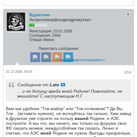
Буратино
Антропоморфнодендромутант
Регистрация:
25.01.2006
Сообщения:
2969
Откуда:
Минск
Переслать сообщение:
31.12.2008, 00:05
#14
Сообщение от
Late
... и не допущу вреда моей Родине! Помогайте, не
мешайте! С наступающим Н.Г.
Вам как удобнее "Тов.майор" или "Тов.полковник"? Да Вы,
Тов....(вставить нужное), не волнуйтесь так сильно. Хим.завод
в Дружном уже строите на пользу
вашей
Родине, и АЭС
построите. А мы что, мы ничего, мы только на форуме свое
ФЕ сказать можем, междусобойчик так сказать. Лично я
считаю, что АЭС
моей
Родине не нужна. Выгоды призрачные,