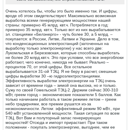
Очень хотелось бы, чтобы это было именно так. И цифры,
вроде об этом свидетельствуют. Максимально возможная
выработка всеми генерирующими мощностями нашей
страны: примерно 45 млрд. квт.ч. Потребляется в год:
примерно 35 млрд. квт.ч. Только вот из них вырабатывается
эл. станциями «Белэнерго» - чуть более 30, а 5 млрд. –
покупается: в России, Литве, Латвии и Украине. Дело в том,
что конденсационных электростанций (заточенных на
выработку только электроэнергии) у нас всего две:
Лукомльская и Березовская, которые способны выработать
не более 20 млрд.квт.ч. Это при условии, что все энергоблоки
работают, чего конечно, никогда не бывает. Реально –
процентов 70, от этой цифры. Все остальное
вырабатывается 31-ой ТЭЦ. Я не беру в расчет, смешные
цифры выработки 30 –ю гидроэлектростанциями.
Эффективность выработки электроэнергии на ТЭЦ очень
зависит от времени года – зимой она высока, но и только.
Сужу по своей Гомельской ТЭЦ-2. Держим сейчас 300-310
мВт, греем город – экономические показатели 5 баллов. Как
только начинаем работать в таком режиме летом – греем
небо градирнями, все премии рушатся из-за
неэкономичности. Летом: эффективный режим 90 мВт., при
540 мВт установленной мощности. Такая ситуация по всем
ТЭЦ. Вот Вам и полуторный запас генерирующих
мощностей! Отсюда и импорт прирастает. При таком
положении - покупать электроэнергию, выгоднее, чем ее