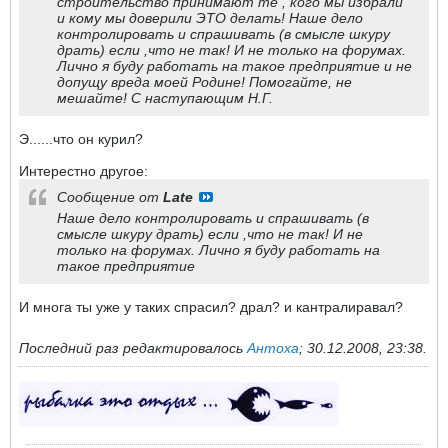
строительство принимают те , кого мы избрали
и кому мы доверили ЭТО делать! Наше дело
контролировать и спрашивать (в смысле шкуру
драть) если ,что не так! И не только на форумах.
Лично я буду работать на такое предприятие и не
допущу вреда моей Родине! Помогайте, не
мешайте! С наступающим Н.Г.
Э......что он курил?
Интерестно другое:
Сообщение от
Late
Наше дело контролировать и спрашивать (в
смысле шкуру драть) если ,что не так! И не
только на форумах. Лично я буду работать на
такое предприятие
И многа ты уже у таких спрасил? драл? и кантралиравал?
Последний раз редактировалось
Антоха
;
30.12.2008, 23:38
.