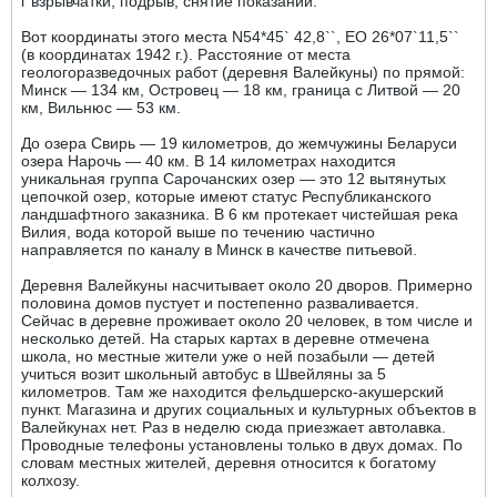
г взрывчатки, подрыв, снятие показаний.
Вот координаты этого места N54*45` 42,8``, EO 26*07`11,5``
(в координатах 1942 г.). Расстояние от места
геологоразведочных работ (деревня Валейкуны) по прямой:
Минск — 134 км, Островец — 18 км, граница с Литвой — 20
км, Вильнюс — 53 км.
До озера Свирь — 19 километров, до жемчужины Беларуси
озера Нарочь — 40 км. В 14 километрах находится
уникальная группа Сарочанских озер — это 12 вытянутых
цепочкой озер, которые имеют статус Республиканского
ландшафтного заказника. В 6 км протекает чистейшая река
Вилия, вода которой выше по течению частично
направляется по каналу в Минск в качестве питьевой.
Деревня Валейкуны насчитывает около 20 дворов. Примерно
половина домов пустует и постепенно разваливается.
Сейчас в деревне проживает около 20 человек, в том числе и
несколько детей. На старых картах в деревне отмечена
школа, но местные жители уже о ней позабыли — детей
учиться возит школьный автобус в Швейляны за 5
километров. Там же находится фельдшерско-акушерский
пункт. Магазина и других социальных и культурных объектов в
Валейкунах нет. Раз в неделю сюда приезжает автолавка.
Проводные телефоны установлены только в двух домах. По
словам местных жителей, деревня относится к богатому
колхозу.