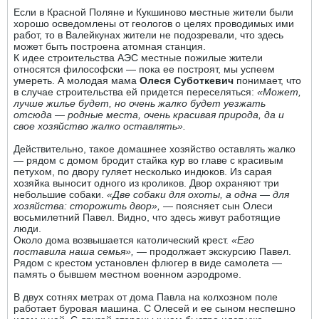
Если в Красной Поляне и Кукшиново местные жители были
хорошо осведомлены от геологов о целях проводимых ими
работ, то в Валейкунах жители не подозревали, что здесь
может быть построена атомная станция.
К идее строительства АЭС местные пожилые жители
относятся философски — пока ее построят, мы успеем
умереть. А молодая мама
Олеся Суботкевич
понимает, что
в случае строительства ей придется переселяться:
«Может,
лучше жилье будет, но очень жалко будет уезжать
отсюда — родные места, очень красивая природа, да и
свое хозяйство жалко оставлять».
Действительно, такое домашнее хозяйство оставлять жалко
— рядом с домом бродит стайка кур во главе с красивым
петухом, по двору гуляет несколько индюков. Из сарая
хозяйка выносит одного из кроликов. Двор охраняют три
небольшие собаки.
«Две собаки для охоты, а одна — для
хозяйства: сторожить двор»,
— поясняет сын Олеси
восьмилетний Павел. Видно, что здесь живут работящие
люди.
Около дома возвышается католический крест.
«Его
поставила наша семья»,
— продолжает экскурсию Павел.
Рядом с крестом установлен флюгер в виде самолета —
память о бывшем местном военном аэродроме.
В двух сотнях метрах от дома Павла на колхозном поле
работает буровая машина. С Олесей и ее сыном неспешно