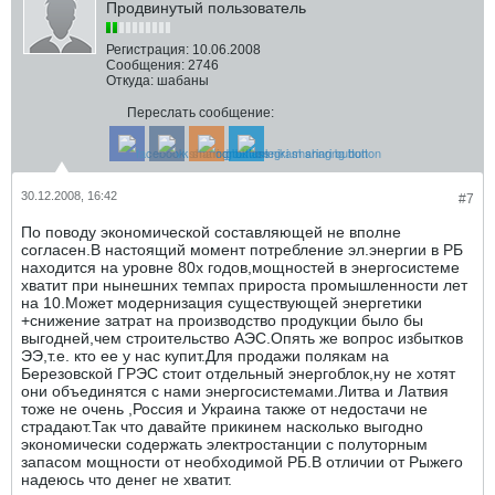
Продвинутый пользователь
Регистрация:
10.06.2008
Сообщения:
2746
Откуда:
шабаны
Переслать сообщение:
30.12.2008, 16:42
#7
По поводу экономической составляющей не вполне
согласен.В настоящий момент потребление эл.энергии в РБ
находится на уровне 80х годов,мощностей в энергосистеме
хватит при нынешних темпах прироста промышленности лет
на 10.Может модернизация существующей энергетики
+снижение затрат на производство продукции было бы
выгодней,чем строительство АЭС.Опять же вопрос избытков
ЭЭ,т.е. кто ее у нас купит.Для продажи полякам на
Березовской ГРЭС стоит отдельный энергоблок,ну не хотят
они объединятся с нами энергосистемами.Литва и Латвия
тоже не очень ,Россия и Украина также от недостачи не
страдают.Так что давайте прикинем насколько выгодно
экономически содержать электростанции с полуторным
запасом мощности от необходимой РБ.В отличии от Рыжего
надеюсь что денег не хватит.