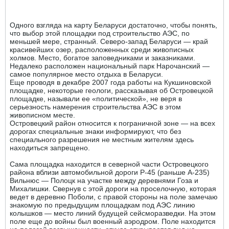
Одного взгляда на карту Беларуси достаточно, чтобы понять,
что выбор этой площадки под строительство АЭС, по
меньшей мере, странный. Северо-запад Беларуси — край
красивейших озер, расположенных среди живописных
холмов. Место, богатое заповедниками и заказниками.
Недалеко расположен национальный парк Нарочанский —
самое популярное место отдыха в Беларуси.
Еще проводя в декабре 2007 года работы на Кукшиновской
площадке, некоторые геологи, рассказывая об Островецкой
площадке, называли ее «политической», не веря в
серьезность намерения строительства АЭС в этом
живописном месте.
Островецкий район относится к пограничной зоне — на всех
дорогах специальные знаки информируют, что без
специального разрешения не местным жителям здесь
находиться запрещено.
Сама площадка находится в северной части Островецкого
района вблизи автомобильной дороги Р-45 (раньше А-235)
Вильнюс — Полоцк на участке между деревнями Гоза и
Михалишки. Свернув с этой дороги на проселочную, которая
ведет в деревню Поболи, с правой стороны на поле замечаю
знакомую по предыдущим площадкам под АЭС линию
колышков — место линий будущей сейсморазведки. На этом
поле еще до войны был военный аэродром. Поле находится