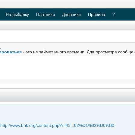
На рыбалку
Платники
Дневники
Правила
?
.
ироваться
- это не займет много времени. Для просмотра сообще
у
http://www.brik.org/content.php?r=43...82%D1%82%D0%B0