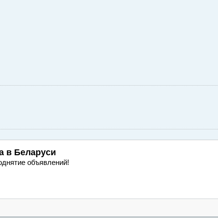
а
в Беларуси
однятие объявлений!